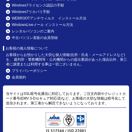
Windows7ライセンス認証の手順
Windows7リカバリ手順
WEBROOTアンチウィルス インストール方法
WindowsLiveメール インストール方法
レンタルパソコンのご案内
中古パソコン直販の会員登録
お客様の個人情報について
お客様からお預かりした大切な個人情報(住所・氏名・メールアドレスなど)
を、 裁判所・警察機関等・公共機関からの提出要請があった場合以外、第三
者に譲渡または利用する事は一切ございません。
プライバシーポリシー
会員規約
当サイトはSSL暗号化通信に対応しております。ご注文内容やクレジットカ
ード番号(EMV 3-Dセキュア対応済)など、お客様の大切な情報は暗号化して
送信されます。第三者から解読できないようになっております。