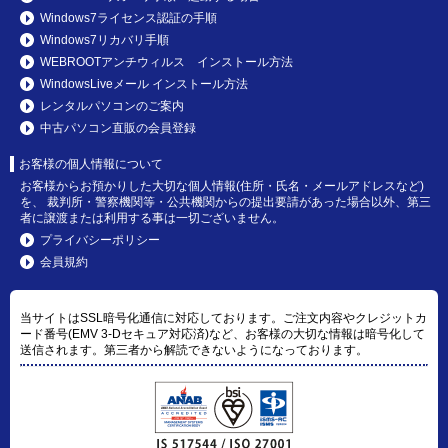
Windows7ライセンス認証の手順
Windows7リカバリ手順
WEBROOTアンチウィルス インストール方法
WindowsLiveメール インストール方法
レンタルパソコンのご案内
中古パソコン直販の会員登録
お客様の個人情報について
お客様からお預かりした大切な個人情報(住所・氏名・メールアドレスなど)
を、 裁判所・警察機関等・公共機関からの提出要請があった場合以外、第三
者に譲渡または利用する事は一切ございません。
プライバシーポリシー
会員規約
当サイトはSSL暗号化通信に対応しております。ご注文内容やクレジットカ
ード番号(EMV 3-Dセキュア対応済)など、お客様の大切な情報は暗号化して
送信されます。第三者から解読できないようになっております。