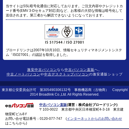
当サイトはSSL暗号化通信に対応しております。ご注文内容やクレジットカ
ード番号(EMV 3-Dセキュア対応済)など、お客様の大切な情報は暗号化して
送信されます。第三者から解読できないようになっております。
ブロードリンクは2007年10月10日、情報セキュリティマネジメントシステ
ム「ISO27001」の認証を取得しました。
激安中古パソコン
なら
中古パソコン直販
へ。
中古ノートパソコン
や
中古デスクトップパソコン
の激安通販ショップ
東京都公安委員会許可 第305490306132号 事務機器商（古物商） Copyright
2014 Broadlink Co.,Ltd. All Rights Reserved.
中古パソコン直販
(運営：株式会社ブロードリンク)
〒103-0022 東京都中央区日本橋室町4-3-18 東京建
物室町ビル8Ｆ
お問い合せ電話番号：
0120-077-747
(
インターネットからのお問い合わせ
はこちらから)