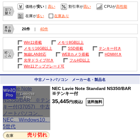
価格が
安い
｜
高い
割引率が
高い
CPUが
高性能
在庫が
多い
在庫あり
20件
｜
40件
Win11搭載
メモリ8GB以上
メモリ16GB以上
SSD搭載
テンキー付き
無線LAN対応
WEBカメラ搭載
HDMI付き
光学ドライブ付き
フルHD以上
Win11アップグレード可
中古ノートパソコン メーカー名・製品名
NEC Lavie Note Standard NS350/BAR
※テンキー付
1366×768
2.6kg
35,445
円(税込)
送料無料
売り切れ
在庫