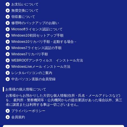
お支払いについて
無償交換について
領収書について
修理時のバックアップのお願い
Microsoftライセンス認証について
Windows10初回セットアップ手順
Windows10リカバリ手順－起動する場合－
Windows7ライセンス認証の手順
Windows7リカバリ手順
WEBROOTアンチウィルス インストール方法
WindowsLiveメール インストール方法
レンタルパソコンのご案内
中古パソコン直販の会員登録
お客様の個人情報について
お客様からお預かりした大切な個人情報(住所・氏名・メールアドレスなど)
を、 裁判所・警察機関等・公共機関からの提出要請があった場合以外、第三
者に譲渡または利用する事は一切ございません。
プライバシーポリシー
会員規約