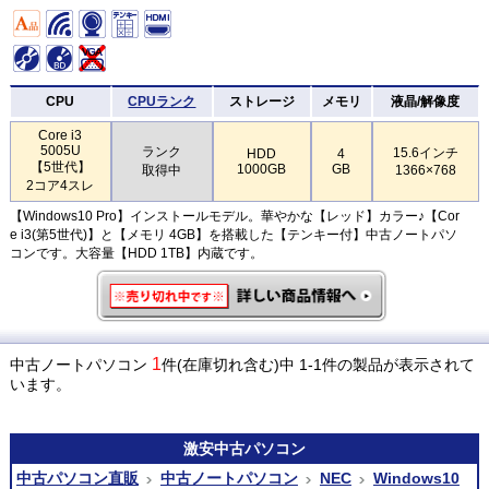
CPU
CPUランク
ストレージ
メモリ
液晶/解像度
Core i3
5005U
ランク
15.6インチ
HDD
4
【5世代】
1000GB
GB
取得中
1366×768
2コア4スレ
【Windows10 Pro】インストールモデル。華やかな【レッド】カラー♪【Cor
e i3(第5世代)】と【メモリ 4GB】を搭載した【テンキー付】中古ノートパソ
コンです。大容量【HDD 1TB】内蔵です。
1
中古ノートパソコン
件(在庫切れ含む)中 1-1件の製品が表示されて
います。
激安
中古パソコン
中古パソコン直販
中古ノートパソコン
NEC
Windows10