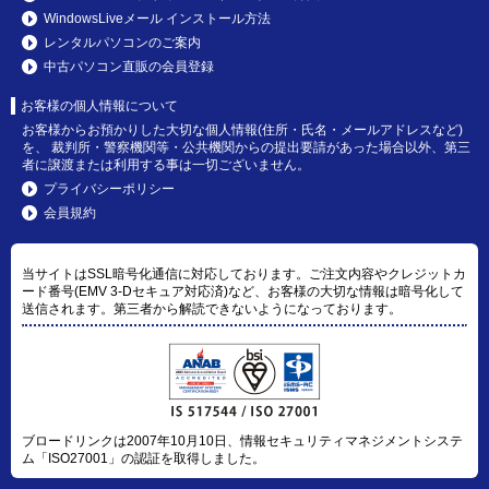
WindowsLiveメール インストール方法
レンタルパソコンのご案内
中古パソコン直販の会員登録
お客様の個人情報について
お客様からお預かりした大切な個人情報(住所・氏名・メールアドレスなど)
を、 裁判所・警察機関等・公共機関からの提出要請があった場合以外、第三
者に譲渡または利用する事は一切ございません。
プライバシーポリシー
会員規約
当サイトはSSL暗号化通信に対応しております。ご注文内容やクレジットカ
ード番号(EMV 3-Dセキュア対応済)など、お客様の大切な情報は暗号化して
送信されます。第三者から解読できないようになっております。
ブロードリンクは2007年10月10日、情報セキュリティマネジメントシステ
ム「ISO27001」の認証を取得しました。