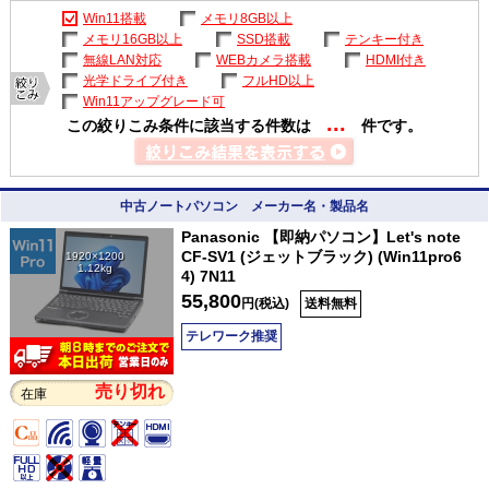
Win11搭載
メモリ8GB以上
メモリ16GB以上
SSD搭載
テンキー付き
無線LAN対応
WEBカメラ搭載
HDMI付き
光学ドライブ付き
フルHD以上
Win11アップグレード可
...
この絞りこみ条件に該当する件数は
件です。
中古ノートパソコン メーカー名・製品名
Panasonic 【即納パソコン】Let's note
CF-SV1 (ジェットブラック) (Win11pro6
1920×1200
1.12kg
4) 7N11
55,800
円(税込)
送料無料
テレワーク推奨
売り切れ
在庫