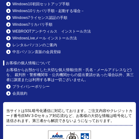
Windows10初回セットアップ手順
Windows10リカバリ手順－起動する場合－
Windows7ライセンス認証の手順
Windows7リカバリ手順
WEBROOTアンチウィルス インストール方法
WindowsLiveメール インストール方法
レンタルパソコンのご案内
中古パソコン直販の会員登録
お客様の個人情報について
お客様からお預かりした大切な個人情報(住所・氏名・メールアドレスなど)
を、 裁判所・警察機関等・公共機関からの提出要請があった場合以外、第三
者に譲渡または利用する事は一切ございません。
プライバシーポリシー
会員規約
当サイトはSSL暗号化通信に対応しております。ご注文内容やクレジットカ
ード番号(EMV 3-Dセキュア対応済)など、お客様の大切な情報は暗号化して
送信されます。第三者から解読できないようになっております。