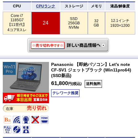
CPU
CPUランク
ストレージ
メモリ
液晶/解像度
Core i7
SSD
1185G7
12.1インチ
32
24
256GB
【11世代】
GB
1920×1200
NVMe
4コア8スレ
Panasonic 【即納パソコン】Let's note
CF-SV1 ジェットブラック (Win11pro64)
1920×1200
1.12kg
(SSD新品)
61,800
円(税込)
送料無料
テレワーク推奨
売り切れ
在庫