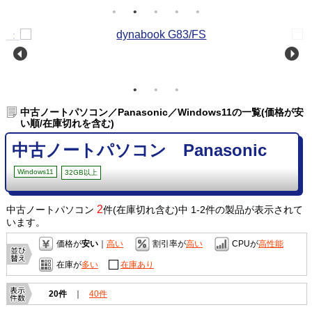
中古ノートパソコン／Panasonic／Windows11の一覧(価格が安
い順/在庫切れを含む)
中古ノートパソコン Panasonic
Windows11
32GB以上
2
中古ノートパソコン
件(在庫切れ含む)中 1-2件の製品が表示されて
います。
価格が
安い
｜
高い
割引率が
高い
CPUが
高性能
在庫が
多い
在庫あり
20件
｜
40件