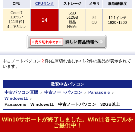
CPU
CPUランク
ストレージ
メモリ
液晶/解像度
Core i7
SSD
1165G7
512GB
12.1インチ
32
24
【11世代】
新品
GB
1920×1200
4コア8スレ
NVMe
2
中古ノートパソコン
件(在庫切れ含む)中 1-2件の製品が表示されて
います。
激安
中古パソコン
中古パソコン直販
中古ノートパソコン
Panasonic
Windows11
Panasonic Windows11 中古ノートパソコン 32GB以上
Win10サポートが終了しました。Win11各モデルを
ご提供中！