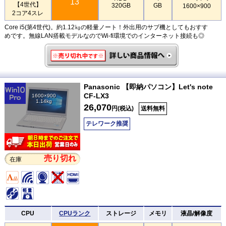
13
【4世代】
320GB
GB
1600×900
2コア4スレ
Core i5(第4世代)。約1.12㎏の軽量ノート！外出用のサブ機としてもおすす
めです。無線LAN搭載モデルなのでWi-fi環境でのインターネット接続も◎
Panasonic 【即納パソコン】Let's note
CF-LX3
1600×900
1.14kg
26,070
円(税込)
送料無料
テレワーク推奨
売り切れ
在庫
CPU
CPUランク
ストレージ
メモリ
液晶/解像度