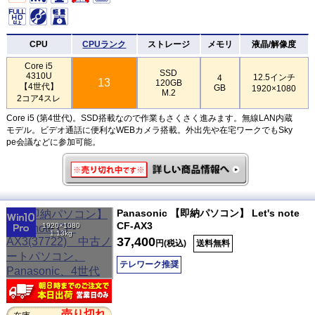
CPU
CPUランク
ストレージ
メモリ
液晶/解像度
Core i5
SSD
4310U
12.5インチ
4
13
120GB
【4世代】
GB
1920×1080
M.2
2コア4スレ
Core i5 (第4世代)。SSD搭載なので作業もさくさく進みます。無線LAN内蔵
モデル。ビデオ通話に便利なWEBカメラ搭載。外出先や在宅ワークでもSky
pe会議などに参加可能。
Panasonic 【即納パソコン】 Let's note
CF-AX3
1920×1080
1.13kg
37,400
円(税込)
送料無料
テレワーク推奨
売り切れ