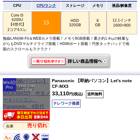
CPU
CPUランク
ストレージ
メモリ
液晶/解像度
Core i5
4200U
12.1インチ
HDD
8
13
【4世代】
320GB
GB
1600×900
2コア4スレ
無線LAN(Wi-Fi)＆WEBカメラ搭載！メモリ8GB搭載！重さ約1.4㎏の軽量な
がらもDVDマルチドライブ搭載！HDMIポート搭載！円形タッチパッドで画
面のスクロールもラクラク！
Panasonic 【即納パソコン】Let's note
CF-MX3
1920×1080
1.18kg
33,110
円(税込)
送料無料
テレワーク推奨
売り切れ
在庫