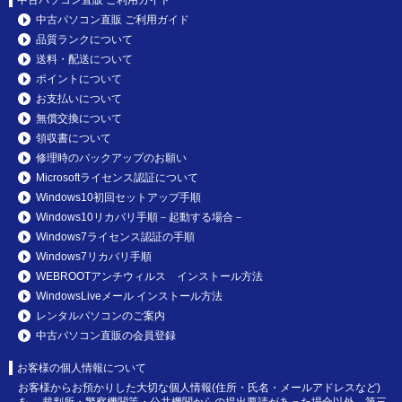
中古パソコン直販 ご利用ガイド
品質ランクについて
送料・配送について
ポイントについて
お支払いについて
無償交換について
領収書について
修理時のバックアップのお願い
Microsoftライセンス認証について
Windows10初回セットアップ手順
Windows10リカバリ手順－起動する場合－
Windows7ライセンス認証の手順
Windows7リカバリ手順
WEBROOTアンチウィルス インストール方法
WindowsLiveメール インストール方法
レンタルパソコンのご案内
中古パソコン直販の会員登録
お客様の個人情報について
お客様からお預かりした大切な個人情報(住所・氏名・メールアドレスなど)
を、 裁判所・警察機関等・公共機関からの提出要請があった場合以外、第三