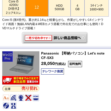
Core i5
4200U
14インチ
HDD
4
12
【4世代】
500GB
GB
1600×900
2コア4スレ
Core i5 (第4世代)。重さ約1.14㎏と軽量ながら、作業がしやすい14インチワ
イド画面！無線LAN内蔵＆WEBカメラ搭載で外出先でのお仕事にも便利！D
VDマルチドライブ搭載！
Panasonic 【即納パソコン】Let's note
CF-SX3
1600×900
1.41kg
28,050
円(税込)
送料無料
テレワーク推奨
売り切れ
在庫