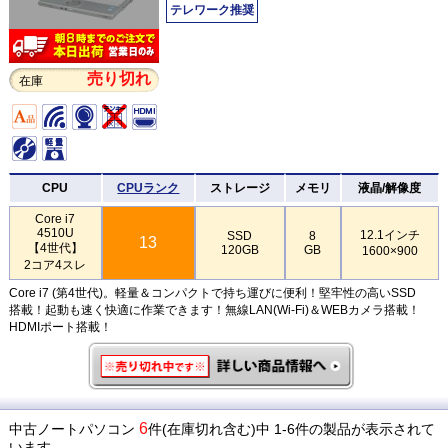
テレワーク推奨
売り切れ
在庫
CPU
CPUランク
ストレージ
メモリ
液晶/解像度
Core i7
4510U
12.1インチ
SSD
8
13
【4世代】
120GB
GB
1600×900
2コア4スレ
Core i7 (第4世代)。軽量＆コンパクトで持ち運びに便利！堅牢性の高いSSD
搭載！起動も速く快適に作業できます！無線LAN(Wi-Fi)＆WEBカメラ搭載！
HDMIポート搭載！
6
中古ノートパソコン
件(在庫切れ含む)中 1-6件の製品が表示されて
います。