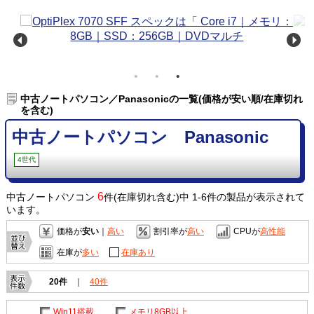
中古ノートパソコン／Panasonicの一覧(価格が安い順/在庫切れ
を含む)
中古ノートパソコン Panasonic
4世代
6
中古ノートパソコン
件(在庫切れ含む)中 1-6件の製品が表示されて
います。
価格が
安い
｜
高い
割引率が
高い
CPUが
高性能
在庫が
多い
在庫あり
20件
｜
40件
Win11搭載
メモリ8GB以上