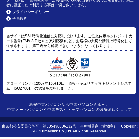
者に譲渡または利用する事は一切ございません。
プライバシーポリシー
会員規約
当サイトはSSL暗号化通信に対応しております。ご注文内容やクレジットカ
ード番号(EMV 3-Dセキュア対応済)など、お客様の大切な情報は暗号化して
送信されます。第三者から解読できないようになっております。
ブロードリンクは2007年10月10日、情報セキュリティマネジメントシステ
ム「ISO27001」の認証を取得しました。
激安中古パソコン
なら
中古パソコン直販
へ。
中古ノートパソコン
や
中古デスクトップパソコン
の激安通販ショップ
東京都公安委員会許可 第305490306132号 事務機器商（古物商） Copyright
2014 Broadlink Co.,Ltd. All Rights Reserved.