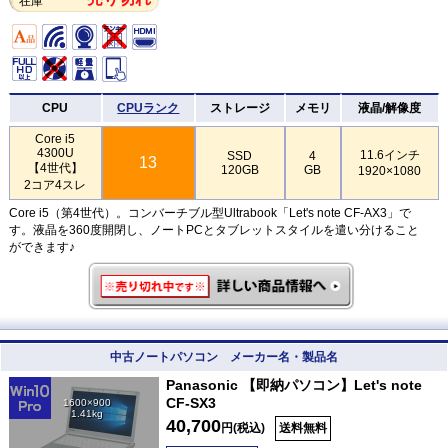
在庫
CPU
CPUランク
ストレージ
メモリ
液晶/解像度
Core i5
4300U
11.6インチ
SSD
4
13
【4世代】
120GB
GB
1920×1080
2コア4スレ
Core i5（第4世代）。コンバーチブル型Ultrabook「Let's note CF-AX3」で
す。液晶を360度開閉し、ノートPCとタブレットスタイルを遣い分けること
ができます♪
中古ノートパソコン メーカー名・製品名
Panasonic 【即納パソコン】Let's note
CF-SX3
1600×900
1.41kg
40,700
円(税込)
送料無料