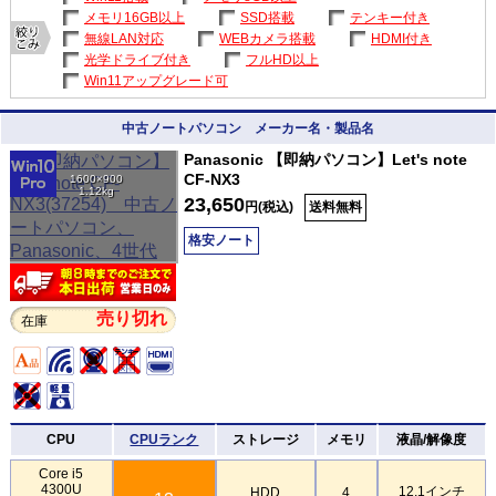
メモリ16GB以上
SSD搭載
テンキー付き
無線LAN対応
WEBカメラ搭載
HDMI付き
光学ドライブ付き
フルHD以上
Win11アップグレード可
中古ノートパソコン メーカー名・製品名
Panasonic 【即納パソコン】Let's note
CF-NX3
1600×900
1.12kg
23,650
円(税込)
送料無料
格安ノート
売り切れ
在庫
CPU
CPUランク
ストレージ
メモリ
液晶/解像度
Core i5
4300U
12.1インチ
HDD
4