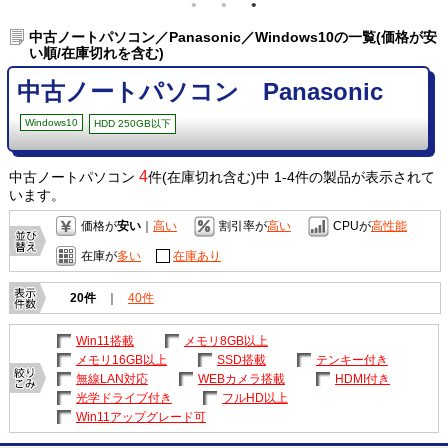
中古ノートパソコン／Panasonic／Windows10の一覧(価格が安
い順/在庫切れを含む)
中古ノートパソコン Panasonic
Windows10
HDD 250GB以下
4
中古ノートパソコン
件(在庫切れ含む)中 1-4件の製品が表示されて
います。
価格が
安い
｜
高い
割引率が
高い
CPUが
高性能
在庫が
多い
在庫あり
20件
｜
40件
Win11搭載
メモリ8GB以上
メモリ16GB以上
SSD搭載
テンキー付き
無線LAN対応
WEBカメラ搭載
HDMI付き
光学ドライブ付き
フルHD以上
Win11アップグレード可