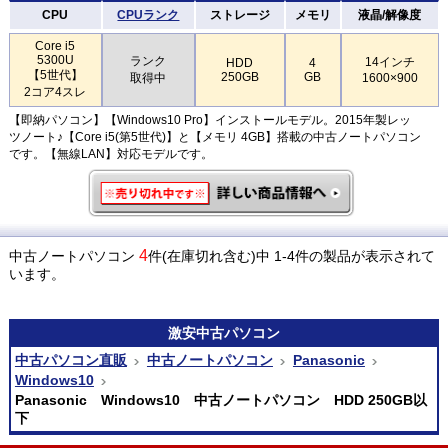
CPU
CPUランク
ストレージ
メモリ
液晶/解像度
Core i5
5300U
ランク
14インチ
HDD
4
【5世代】
250GB
GB
取得中
1600×900
2コア4スレ
【即納パソコン】【Windows10 Pro】インストールモデル。2015年製レッ
ツノート♪【Core i5(第5世代)】と【メモリ 4GB】搭載の中古ノートパソコン
です。【無線LAN】対応モデルです。
4
中古ノートパソコン
件(在庫切れ含む)中 1-4件の製品が表示されて
います。
激安
中古パソコン
中古パソコン直販
中古ノートパソコン
Panasonic
Windows10
Panasonic Windows10 中古ノートパソコン HDD 250GB以
下