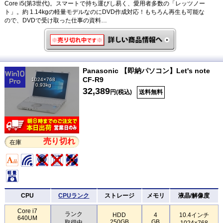
Core i5(第3世代)。スマートで持ち運びし易く、愛用者多数の「レッツノー
ト」。約 1.14kgの軽量モデルなのにDVD作成対応！もちろん再生も可能な
ので、DVDで受け取った仕事の資料…
Panasonic 【即納パソコン】Let's note
CF-R9
1024×768
0.93kg
32,389
円(税込)
送料無料
売り切れ
在庫
CPU
CPUランク
ストレージ
メモリ
液晶/解像度
Core i7
ランク
HDD
4
10.4インチ
640UM
250GB
GB
取得中
1024×768