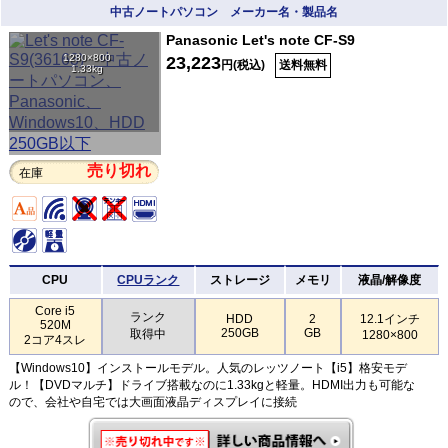
中古ノートパソコン メーカー名・製品名
Panasonic Let's note CF-S9
1280×800
23,223
円(税込)
送料無料
1.33kg
売り切れ
在庫
CPU
CPUランク
ストレージ
メモリ
液晶/解像度
Core i5
ランク
HDD
2
12.1インチ
520M
250GB
GB
取得中
1280×800
2コア4スレ
【Windows10】インストールモデル。人気のレッツノート【i5】格安モデ
ル！【DVDマルチ】ドライブ搭載なのに1.33kgと軽量。HDMI出力も可能な
ので、会社や自宅では大画面液晶ディスプレイに接続