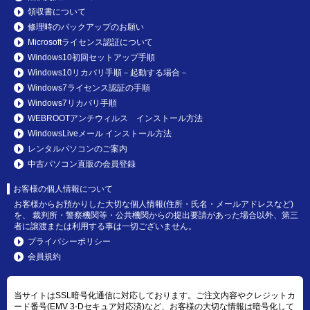
領収書について
修理時のバックアップのお願い
Microsoftライセンス認証について
Windows10初回セットアップ手順
Windows10リカバリ手順－起動する場合－
Windows7ライセンス認証の手順
Windows7リカバリ手順
WEBROOTアンチウィルス インストール方法
WindowsLiveメール インストール方法
レンタルパソコンのご案内
中古パソコン直販の会員登録
お客様の個人情報について
お客様からお預かりした大切な個人情報(住所・氏名・メールアドレスなど)
を、 裁判所・警察機関等・公共機関からの提出要請があった場合以外、第三
者に譲渡または利用する事は一切ございません。
プライバシーポリシー
会員規約
当サイトはSSL暗号化通信に対応しております。ご注文内容やクレジットカ
ード番号(EMV 3-Dセキュア対応済)など、お客様の大切な情報は暗号化して