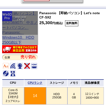
Panasonic 【即納パソコン】Let's note
CF-SX2
1600×900
1.41kg
25,300
円(税込)
送料無料
売り切れ
在庫
CPU
CPUランク
ストレージ
メモリ
液晶/解像度
Core i5
3340M
12.1インチ
HDD
4
14
【3世代】
250GB
GB
1600×900
2コア4スレ