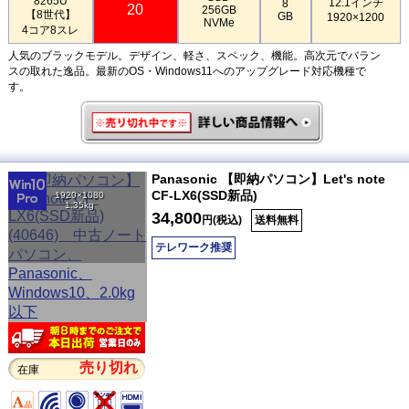
8265U
12.1インチ
8
20
256GB
【8世代】
GB
1920×1200
NVMe
4コア8スレ
人気のブラックモデル。デザイン、軽さ、スペック、機能。高次元でバラン
スの取れた逸品。最新のOS・Windows11へのアップグレード対応機種で
す。
Panasonic 【即納パソコン】Let's note
CF-LX6(SSD新品)
1920×1080
1.35kg
34,800
円(税込)
送料無料
テレワーク推奨
売り切れ
在庫