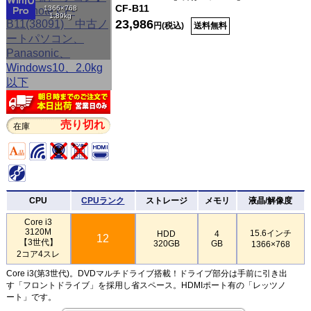
CF-B11
1366×768
1.89kg
23,986
円(税込)
送料無料
売り切れ
在庫
CPU
CPUランク
ストレージ
メモリ
液晶/解像度
Core i3
3120M
15.6インチ
HDD
4
12
【3世代】
320GB
GB
1366×768
2コア4スレ
Core i3(第3世代)。DVDマルチドライブ搭載！ドライブ部分は手前に引き出
す「フロントドライブ」を採用し省スペース。HDMIポート有の「レッツノ
ート」です。