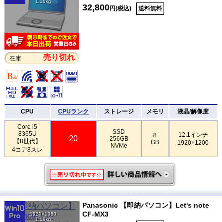
1.16kg
32,800
円(税込)
送料無料
売り切れ
在庫
CPU
CPUランク
ストレージ
メモリ
液晶/解像度
Core i5
SSD
8365U
12.1インチ
8
20
256GB
【8世代】
GB
1920×1200
NVMe
4コア8スレ
Panasonic 【即納パソコン】Let's note
CF-MX3
1920×1080
1.18kg