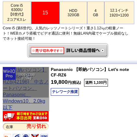
Core i5
6300U
12.1インチ
HDD
4
15
【6世代】
320GB
GB
1920×1200
2コア4スレ
Core i5 (第6世代)。人気のレッツノートシリーズ！重さ1.12㎏の軽量ノー
ト！WEBカメラ搭載でビデオ通話に便利！無線LAN内蔵でケーブル接続なし
でネット接続可能！
Panasonic 【即納パソコン】Let's note
CF-RZ6
1920×1200
0.78kg
19,800
円(税込)
送料 1,100円
テレワーク推奨
売り切れ
在庫