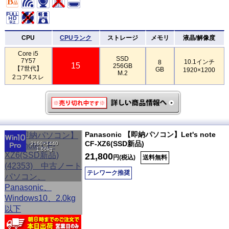
CPU
CPUランク
ストレージ
メモリ
液晶/解像度
Core i5
SSD
7Y57
10.1インチ
8
15
256GB
【7世代】
GB
1920×1200
M.2
2コア4スレ
Panasonic 【即納パソコン】Let's note
CF-XZ6(SSD新品)
2160×1440
1.66kg
21,800
円(税込)
送料無料
テレワーク推奨