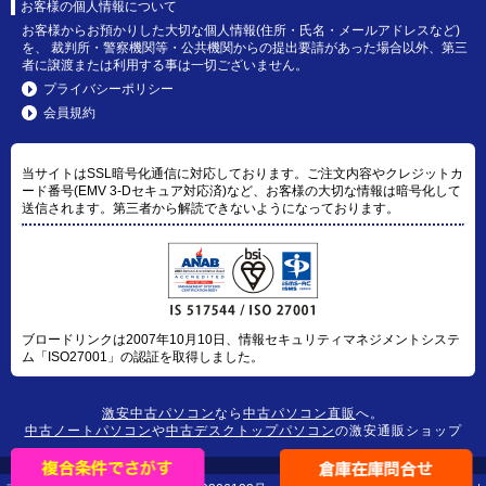
お客様の個人情報について
お客様からお預かりした大切な個人情報(住所・氏名・メールアドレスなど)
を、 裁判所・警察機関等・公共機関からの提出要請があった場合以外、第三
者に譲渡または利用する事は一切ございません。
プライバシーポリシー
会員規約
当サイトはSSL暗号化通信に対応しております。ご注文内容やクレジットカ
ード番号(EMV 3-Dセキュア対応済)など、お客様の大切な情報は暗号化して
送信されます。第三者から解読できないようになっております。
ブロードリンクは2007年10月10日、情報セキュリティマネジメントシステ
ム「ISO27001」の認証を取得しました。
激安中古パソコン
なら
中古パソコン直販
へ。
中古ノートパソコン
や
中古デスクトップパソコン
の激安通販ショップ