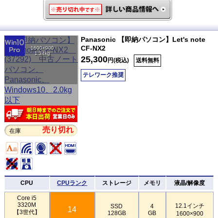
Panasonic 【即納パソコン】Let's note
CF-NX2
1600×900
1.34kg
25,300
円(税込)
送料無料
テレワーク推奨
売り切れ
在庫
CPU
CPUランク
ストレージ
メモリ
液晶/解像度
Core i5
3320M
12.1インチ
SSD
4
14
【3世代】
128GB
GB
1600×900