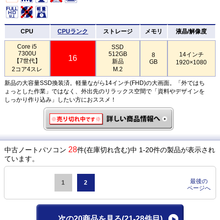
CPU
CPUランク
ストレージ
メモリ
液晶/解像度
Core i5
SSD
7300U
512GB
14インチ
8
16
【7世代】
新品
GB
1920×1080
2コア4スレ
M.2
新品の大容量SSD換装済。軽量ながら14インチ(FHD)の大画面。「外ではち
ょっとした作業」ではなく、外出先のリラックス空間で「資料やデザインを
しっかり作り込み」したい方におススメ！
28
中古ノートパソコン
件(在庫切れ含む)中 1-20件の製品が表示され
ています。
最後の
1
2
ページへ
次の20商品を見る
(21-28件目)