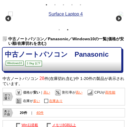
中古ノートパソコン／Panasonic／Windows10の一覧(価格が安
い順/在庫切れを含む)
中古ノートパソコン Panasonic
Windows10
2.0kg 以下
28
中古ノートパソコン
件(在庫切れ含む)中 1-20件の製品が表示され
ています。
価格が
安い
｜
高い
割引率が
高い
CPUが
高性能
在庫が
多い
在庫あり
20件
｜
40件
Win11搭載
メモリ8GB以上