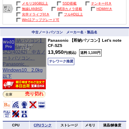
メモリ16GB以上
SSD搭載
テンキー付き
無線LAN対応
WEBカメラ搭載
HDMI付き
光学ドライブ付き
フルHD以上
Win11アップグレード可
中古ノートパソコン メーカー名・製品名
Panasonic 【即納パソコン】Let's note
CF-SZ5
1920×1200
1.12kg
13,950
円(税込)
送料 1,100円
テレワーク推奨
売り切れ
在庫
CPU
CPUランク
ストレージ
メモリ
液晶/解像度