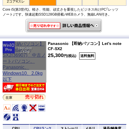
2コア4スレ
Core i5(第3世代)。軽さ、性能、頑丈さを重視したビジネス向けPC｢レッツ
ノート｣です。快速起動SSD128GB搭載♪WEBカメラ、無線LAN付き。
Panasonic 【即納パソコン】Let's note
CF-SX2
1600×900
1.41kg
25,300
円(税込)
送料無料
売り切れ
在庫
CPU
CPUランク
ストレージ
メモリ
液晶/解像度