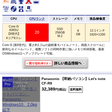
CPU
CPUランク
ストレージ
メモリ
液晶/解像度
Core i5
SSD
8365U
12.1インチ
8
20
256GB
【8世代】
GB
1920×1200
M.2
4コア8スレ
Core i5 (第8世代)。重さ約1.1㎏の超軽量モバイルノート。画面スクロールに
便利なホイールパッド。複数ソフトの同時作業に強いメモリ8GB搭載。最新
OSWindows11へアップグレード可能。
Panasonic 【即納パソコン】Let's note
CF-R9
1024×768
0.93kg
32,389
円(税込)
送料無料