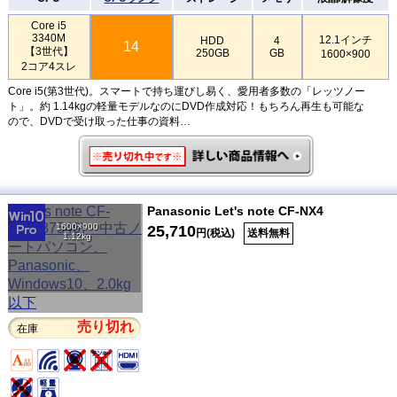
Core i5
3340M
12.1インチ
HDD
4
14
【3世代】
250GB
GB
1600×900
2コア4スレ
Core i5(第3世代)。スマートで持ち運びし易く、愛用者多数の「レッツノー
ト」。約 1.14kgの軽量モデルなのにDVD作成対応！もちろん再生も可能な
ので、DVDで受け取った仕事の資料…
Panasonic Let's note CF-NX4
1600×900
25,710
円(税込)
送料無料
1.12kg
売り切れ
在庫