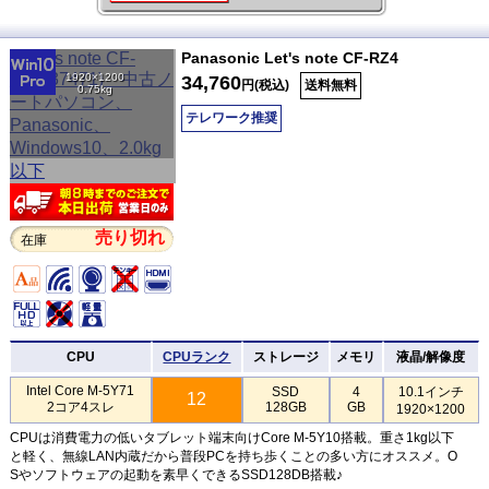
Panasonic Let's note CF-RZ4
1920×1200
34,760
円(税込)
送料無料
0.75kg
テレワーク推奨
売り切れ
在庫
CPU
CPUランク
ストレージ
メモリ
液晶/解像度
Intel Core M-5Y71
SSD
4
10.1インチ
12
2コア4スレ
128GB
GB
1920×1200
CPUは消費電力の低いタブレット端末向けCore M-5Y10搭載。重さ1kg以下
と軽く、無線LAN内蔵だから普段PCを持ち歩くことの多い方にオススメ。O
Sやソフトウェアの起動を素早くできるSSD128DB搭載♪