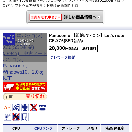
C！画面を360度回転させパソコンからタブレットへ変形♪SSD120GB搭載で
OSやソフトウェアが素早く起動！耐衝撃性も◎
Panasonic 【即納パソコン】Let's note
CF-XZ6(SSD新品)
2160×1440
1.66kg
28,800
円(税込)
送料無料
テレワーク推奨
売り切れ
在庫
CPU
CPUランク
ストレージ
メモリ
液晶/解像度