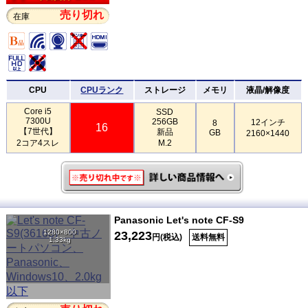
売り切れ
在庫
CPU
CPUランク
ストレージ
メモリ
液晶/解像度
Core i5
SSD
7300U
256GB
12インチ
8
16
【7世代】
新品
GB
2160×1440
2コア4スレ
M.2
Panasonic Let's note CF-S9
1280×800
23,223
円(税込)
送料無料
1.33kg