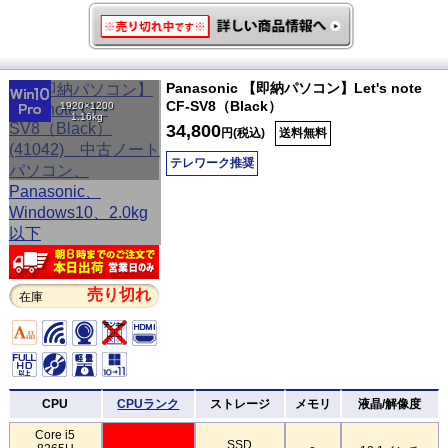
Panasonic 【即納パソコン】Let's note
CF-SV8（Black）
1920×1200
1.16kg
34,800
円(税込)
送料無料
テレワーク推奨
売り切れ
在庫
CPU
CPUランク
ストレージ
メモリ
液晶/解像度
Core i5
SSD