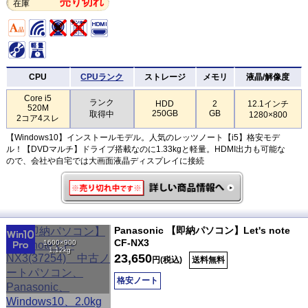
売り切れ
在庫
CPU
CPUランク
ストレージ
メモリ
液晶/解像度
Core i5
ランク
HDD
2
12.1インチ
520M
250GB
GB
取得中
1280×800
2コア4スレ
【Windows10】インストールモデル。人気のレッツノート【i5】格安モデ
ル！【DVDマルチ】ドライブ搭載なのに1.33kgと軽量。HDMI出力も可能な
ので、会社や自宅では大画面液晶ディスプレイに接続
Panasonic 【即納パソコン】Let's note
CF-NX3
1600×900
1.12kg
23,650
円(税込)
送料無料
格安ノート