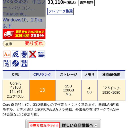
33,110
円(税込)
送料無料
テレワーク推奨
売り切れ
在庫
CPU
CPUランク
ストレージ
メモリ
液晶/解像度
Core i5
SSD
4310U
12.5インチ
4
13
120GB
【4世代】
GB
1920×1080
M.2
2コア4スレ
Core i5 (第4世代)。SSD搭載なので作業もさくさく進みます。無線LAN内蔵
モデル。ビデオ通話に便利なWEBカメラ搭載。外出先や在宅ワークでもSky
pe会議などに参加可能。