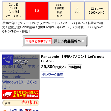
Core i5
SSD
7300U
120GB
12インチ
8
16
【7世代】
新品
GB
2160×1440
2コア4スレ
M.2
用途に合わせてノートPCからタブレットへ！2in1モバイルPC！軽量かつ頑
丈！起動が速いSSD搭載！無線LAN(Wi-Fi)＆WEBカメラ搭載！USB Type-C
やHDMIポート搭載！
Panasonic 【即納パソコン】Let's note
CF-SV8
1920×1200
1.16kg
29,800
円(税込)
送料無料
テレワーク推奨
売り切れ
在庫