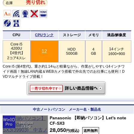
売り切れ
在庫
CPU
CPUランク
ストレージ
メモリ
液晶/解像度
Core i5
4200U
14インチ
HDD
4
12
【4世代】
500GB
GB
1600×900
2コア4スレ
Core i5 (第4世代)。重さ約1.14㎏と軽量ながら、作業がしやすい14インチワ
イド画面！無線LAN内蔵＆WEBカメラ搭載で外出先でのお仕事にも便利！D
VDマルチドライブ搭載！
中古ノートパソコン メーカー名・製品名
Panasonic 【即納パソコン】Let's note
CF-SX3
1600×900
1.41kg
28,050
円(税込)
送料無料