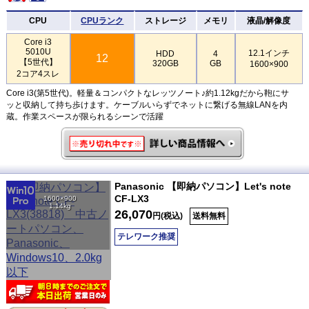
CPU
CPUランク
ストレージ
メモリ
液晶/解像度
Core i3
5010U
12.1インチ
HDD
4
12
【5世代】
320GB
GB
1600×900
2コア4スレ
Core i3(第5世代)。軽量＆コンパクトなレッツノート♪約1.12kgだから鞄にサ
ッと収納して持ち歩けます。ケーブルいらずでネットに繋げる無線LANを内
蔵。作業スペースが限られるシーンで活躍
Panasonic 【即納パソコン】Let's note
CF-LX3
1600×900
1.14kg
26,070
円(税込)
送料無料
テレワーク推奨