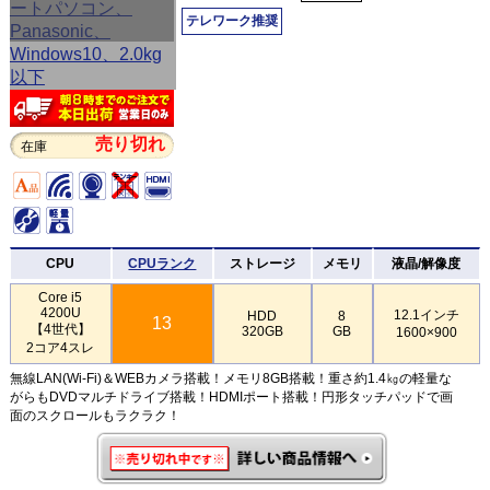
テレワーク推奨
売り切れ
在庫
CPU
CPUランク
ストレージ
メモリ
液晶/解像度
Core i5
4200U
12.1インチ
HDD
8
13
【4世代】
320GB
GB
1600×900
2コア4スレ
無線LAN(Wi-Fi)＆WEBカメラ搭載！メモリ8GB搭載！重さ約1.4㎏の軽量な
がらもDVDマルチドライブ搭載！HDMIポート搭載！円形タッチパッドで画
面のスクロールもラクラク！