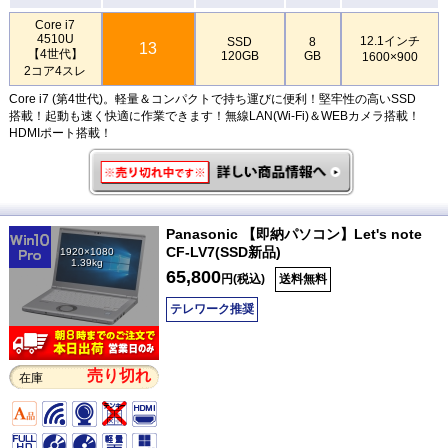
Core i7
4510U
12.1インチ
SSD
8
13
【4世代】
120GB
GB
1600×900
2コア4スレ
Core i7 (第4世代)。軽量＆コンパクトで持ち運びに便利！堅牢性の高いSSD
搭載！起動も速く快適に作業できます！無線LAN(Wi-Fi)＆WEBカメラ搭載！
HDMIポート搭載！
Panasonic 【即納パソコン】Let's note
CF-LV7(SSD新品)
1920×1080
1.39kg
65,800
円(税込)
送料無料
テレワーク推奨
売り切れ
在庫