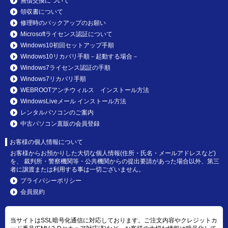
無償交換について
領収書について
修理時のバックアップのお願い
Microsoftライセンス認証について
Windows10初回セットアップ手順
Windows10リカバリ手順－起動する場合－
Windows7ライセンス認証の手順
Windows7リカバリ手順
WEBROOTアンチウィルス インストール方法
WindowsLiveメール インストール方法
レンタルパソコンのご案内
中古パソコン直販の会員登録
お客様の個人情報について
お客様からお預かりした大切な個人情報(住所・氏名・メールアドレスなど)
を、 裁判所・警察機関等・公共機関からの提出要請があった場合以外、第三
者に譲渡または利用する事は一切ございません。
プライバシーポリシー
会員規約
当サイトはSSL暗号化通信に対応しております。ご注文内容やクレジットカ