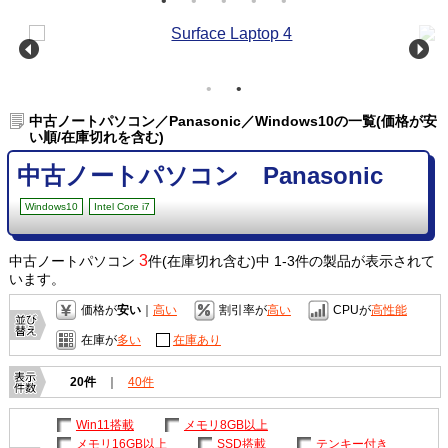
中古ノートパソコン／Panasonic／Windows10の一覧(価格が安
い順/在庫切れを含む)
中古ノートパソコン Panasonic
Windows10
Intel Core i7
3
中古ノートパソコン
件(在庫切れ含む)中 1-3件の製品が表示されて
います。
価格が
安い
｜
高い
割引率が
高い
CPUが
高性能
在庫が
多い
在庫あり
20件
｜
40件
Win11搭載
メモリ8GB以上
メモリ16GB以上
SSD搭載
テンキー付き