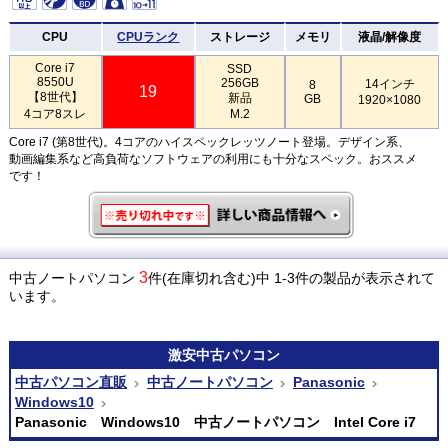
CPU
CPUランク
ストレージ
メモリ
液晶/解像度
Core i7
SSD
8550U
256GB
14インチ
8
19
【8世代】
新品
GB
1920×1080
4コア8スレ
M.2
Core i7 (第8世代)。4コアのハイスペックレッツノート登場。デザイン系、
動画編集系など高負荷なソフトウェアの利用にも十分なスペック。おススメ
です！
3
中古ノートパソコン
件(在庫切れ含む)中 1-3件の製品が表示されて
います。
激安
中古パソコン
中古パソコン直販
中古ノートパソコン
Panasonic
Windows10
Panasonic Windows10 中古ノートパソコン Intel Core i7