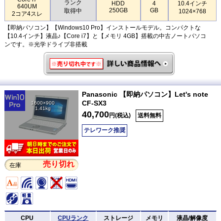
ランク
HDD
4
10.4インチ
640UM
250GB
GB
取得中
1024×768
2コア4スレ
【即納パソコン】【Windows10 Pro】インストールモデル。コンパクトな
【10.4インチ】液晶♪【Core i7】と【メモリ 4GB】搭載の中古ノートパソコ
ンです。※光学ドライブ非搭載
Panasonic 【即納パソコン】Let's note
CF-SX3
1600×900
1.41kg
40,700
円(税込)
送料無料
テレワーク推奨
売り切れ
在庫
CPU
CPUランク
ストレージ
メモリ
液晶/解像度