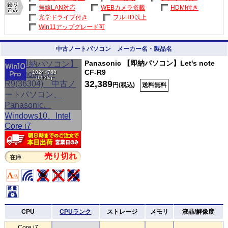
無線LAN対応
WEBカメラ搭載
HDMI付き
光学ドライブ付き
フルHD以上
Win11アップグレード可
中古ノートパソコン メーカー名・製品名
Panasonic 【即納パソコン】Let's note
CF-R9
1024×768
0.93kg
32,389
円(税込)
送料無料
売り切れ
在庫
CPU
CPUランク
ストレージ
メモリ
液晶/解像度
Core i7