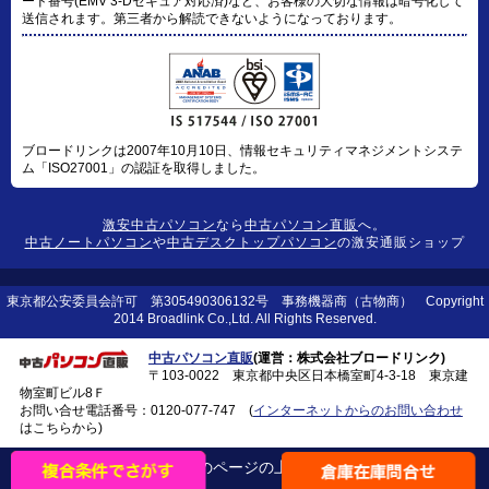
ード番号(EMV 3-Dセキュア対応済)など、お客様の大切な情報は暗号化して
送信されます。第三者から解読できないようになっております。
ブロードリンクは2007年10月10日、情報セキュリティマネジメントシステ
ム「ISO27001」の認証を取得しました。
激安中古パソコン
なら
中古パソコン直販
へ。
中古ノートパソコン
や
中古デスクトップパソコン
の激安通販ショップ
東京都公安委員会許可 第305490306132号 事務機器商（古物商） Copyright
2014 Broadlink Co.,Ltd. All Rights Reserved.
中古パソコン直販
(運営：株式会社ブロードリンク)
〒103-0022 東京都中央区日本橋室町4-3-18 東京建
物室町ビル8Ｆ
お問い合せ電話番号：
0120-077-747
(
インターネットからのお問い合わせ
はこちらから)
このページの上に戻る