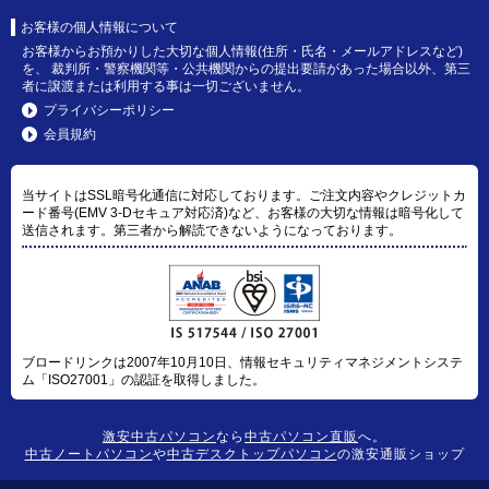
お客様の個人情報について
お客様からお預かりした大切な個人情報(住所・氏名・メールアドレスなど)
を、 裁判所・警察機関等・公共機関からの提出要請があった場合以外、第三
者に譲渡または利用する事は一切ございません。
プライバシーポリシー
会員規約
当サイトはSSL暗号化通信に対応しております。ご注文内容やクレジットカ
ード番号(EMV 3-Dセキュア対応済)など、お客様の大切な情報は暗号化して
送信されます。第三者から解読できないようになっております。
ブロードリンクは2007年10月10日、情報セキュリティマネジメントシステ
ム「ISO27001」の認証を取得しました。
激安中古パソコン
なら
中古パソコン直販
へ。
中古ノートパソコン
や
中古デスクトップパソコン
の激安通販ショップ