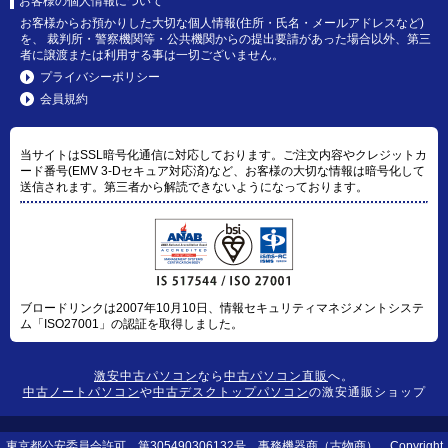
お客様の個人情報について
お客様からお預かりした大切な個人情報(住所・氏名・メールアドレスなど)
を、 裁判所・警察機関等・公共機関からの提出要請があった場合以外、第三
者に譲渡または利用する事は一切ございません。
プライバシーポリシー
会員規約
当サイトはSSL暗号化通信に対応しております。ご注文内容やクレジットカ
ード番号(EMV 3-Dセキュア対応済)など、お客様の大切な情報は暗号化して
送信されます。第三者から解読できないようになっております。
ブロードリンクは2007年10月10日、情報セキュリティマネジメントシステ
ム「ISO27001」の認証を取得しました。
激安中古パソコン
なら
中古パソコン直販
へ。
中古ノートパソコン
や
中古デスクトップパソコン
の激安通販ショップ
東京都公安委員会許可 第305490306132号 事務機器商（古物商） Copyright