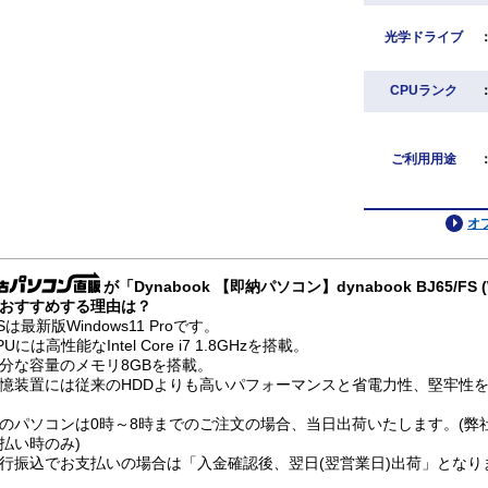
光学ドライブ
CPUランク
ご利用用途
オ
が「Dynabook 【即納パソコン】dynabook BJ65/FS 
おすすめする理由は？
Sは最新版Windows11 Proです。
PUには高性能なIntel Core i7 1.8GHzを搭載。
分な容量のメモリ8GBを搭載。
憶装置には従来のHDDよりも高いパフォーマンスと省電力性、堅牢性を兼
のパソコンは0時～8時までのご注文の場合、当日出荷いたします。(弊
払い時のみ)
行振込でお支払いの場合は「入金確認後、翌日(翌営業日)出荷」となり