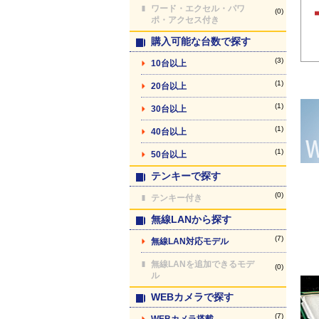
ワード・エクセル・パワ
(0)
ポ・アクセス付き
購入可能な台数で探す
(3)
10台以上
(1)
20台以上
(1)
30台以上
(1)
40台以上
(1)
50台以上
テンキーで探す
(0)
テンキー付き
無線LANから探す
(7)
無線LAN対応モデル
無線LANを追加できるモデ
(0)
ル
WEBカメラで探す
(7)
WEBカメラ搭載