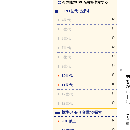
その他のCPU名称を表示する
CPU世代で探す
(0)
4世代
(0)
5世代
(0)
6世代
(0)
7世代
(0)
8世代
(0)
9世代
(2)
10世代
を
(5)
11世代
O
C
(0)
12世代
十
記
(0)
13世代
標準メモリ容量で探す
こ
支
(7)
8GB以上
銀
(6)