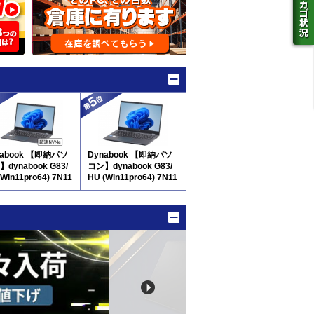
nabook 【即納パソ
Dynabook 【即納パソ
dynabook G83/
コン】dynabook G83/
(Win11pro64) 7N11
HU (Win11pro64) 7N11