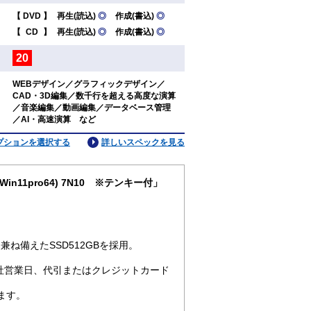
【
DVD
】
再生(読込)
◎
作成(書込)
◎
：
【
CD
】
再生(読込)
◎
作成(書込)
◎
20
：
WEBデザイン／グラフィックデザイン／
CAD・3D編集／数千行を超える高度な演算
：
／音楽編集／動画編集／データベース管理
／AI・高速演算 など
プションを選択する
詳しいスペックを見る
(Win11pro64) 7N10 ※テンキー付」
ね備えたSSD512GBを採用。
社営業日、代引またはクレジットカード
ます。