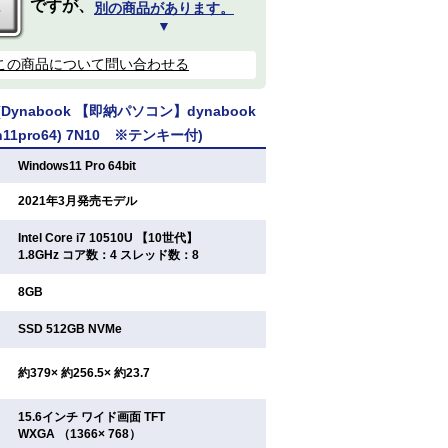
ですが、
別の商品があります。
▼
この商品について問い合わせる
ynabook 【即納パソコン】dynabook
Win11pro64) 7N10 ※テンキー付)
：
Windows11 Pro 64bit
：
2021年3月発売モデル
Intel Core i7 10510U 【10世代】
：
1.8GHz コア数：4 スレッド数：8
：
8GB
：
SSD 512GB NVMe
：
約379× 約256.5× 約23.7
15.6インチ ワイド画面 TFT
：
WXGA （1366× 768）