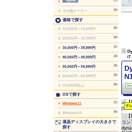
(7)
Microsoft
【最終更新】26/08
(0)
その他メーカー
価格で探す
(0)
10,000円～19,999円
(0)
20,000円～29,999円
(1)
30,000円～39,999円
D
(3)
i
40,000円～49,999円
(3)
D
50,000円～59,999円
N
(0)
60,000円～69,999円
(0)
70,000円以上
Win
OSで探す
(7)
Windows11
テ
(0)
Windows10
液晶ディスプレイの大きさで
探す