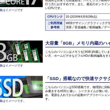
高負荷な作業でも高速処理。ハイビジョン動画や
行う方におすすめです。また、最近のオンライン
いCPUです。
像はイメージです
CPUランク
20 (2026年6月9日時点)
ご利用用途
WEBデザイン／グラフィックデ
参考例
演算／音楽編集／動画編集／デー
大容量「8GB」メモリ内蔵のハ
こちらのパソコンはメモリを[ 8GB ]内蔵していま
い方、ホームビデオなどフルHDの動画編集をす
像はイメージです
「SSD」搭載なので快速サクサ
こちらのパソコンはSSD搭載です。物理的に回
み書きするHDDと違い、シークタイムが無い分
め、電源を入れてからの起動やアプリケーション
す。
像はイメージです。