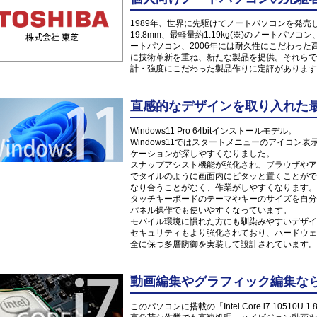
1989年、世界に先駆けてノートパソコンを発売した
19.8mm、最軽量約1.19kg(※)のノートパソ
ートパソコン、2006年には耐久性にこだわっ
に技術革新を重ね、新たな製品を提供。それらで
計・強度にこだわった製品作りに定評があります
直感的なデザインを取り入れた最新O
Windows11 Pro 64bitインストールモデル。
Windows11ではスタートメニューのアイコ
ケーションが探しやすくなりました。
スナップアシスト機能が強化され、ブラウザやア
でタイルのように画面内にピタッと置くことがで
なり合うことがなく、作業がしやすくなります。
タッチキーボードのテーマやキーのサイズを自分
パネル操作でも使いやすくなっています。
モバイル環境に慣れた方にも馴染みやすいデザイ
セキュリティもより強化されており、ハードウェ
全に保つ多層防御を実装して設計されています。
動画編集やグラフィック編集なら「Int
このパソコンに搭載の「Intel Core i7 1051