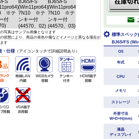
の写真はサンプル画像となります
標準スペック(D
の状態により、商品の発色や傷などイメージと異なる場合が
BJ65/FS (
ます
能・仕様
（アイコンタッチで詳細説明あり）
OS
年式
CPU
メモリ
ストレージ
外形寸法
W×D×H(mm)
液晶
ディスプレイ