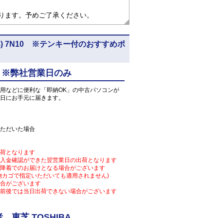
なります。予めご了承ください。
pro64) 7N10 ※テンキー付のおすすめポ
 ※弊社営業日のみ
用などに便利な「即納OK」の中古パソコンが
日にお手元に届きます。
ただいた場合
荷となります
入金確認ができた翌営業日の出荷となります
降着でのお届けとなる場合がございます
物カゴで指定いただいても適用されません)
合がございます
前後では当日出荷できない場合がございます
東芝 TOSHIBA