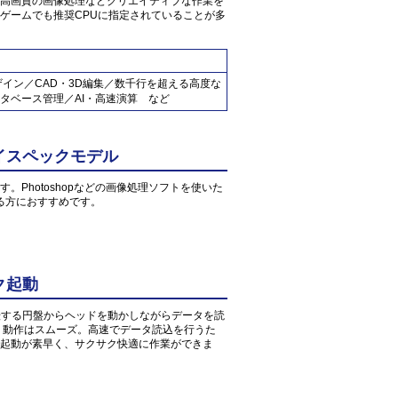
高画質の画像処理などクリエイティブな作業を
ゲームでも推奨CPUに指定されていることが多
ザイン／CAD・3D編集／数千行を超える高度な
タベース管理／AI・高速演算 など
イスペックモデル
す。Photoshopなどの画像処理ソフトを使いた
る方におすすめです。
ク起動
転する円盤からヘッドを動かしながらデータを読
、動作はスムーズ。高速でデータ読込を行うた
起動が素早く、サクサク快適に作業ができま