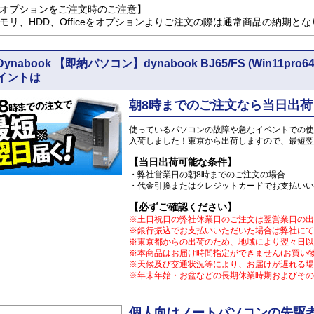
オプションをご注文時のご注意】
モリ、HDD、Officeをオプションよりご注文の際は通常商品の納期と
Dynabook 【即納パソコン】dynabook BJ65/FS (Win11
イントは
朝8時までのご注文なら当日出荷
使っているパソコンの故障や急なイベントでの使
入荷しました！東京から出荷しますので、最短翌
【当日出荷可能な条件】
・弊社営業日の朝8時までのご注文の場合
・代金引換またはクレジットカードでお支払いい
【必ずご確認ください】
※土日祝日の弊社休業日のご注文は翌営業日の出
※銀行振込でお支払いいただいた場合は弊社にて
※東京都からの出荷のため、地域により翌々日以
※本商品はお届け時間指定ができません(お買い
※天候及び交通状況等により、お届けが遅れる場
※年末年始・お盆などの長期休業時期およびその
個人向けノートパソコンの先駆者 