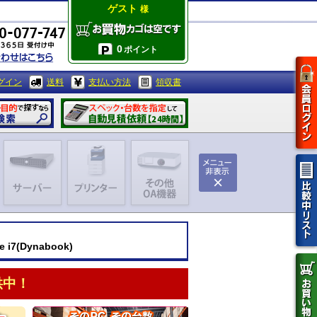
ゲスト
様
0
ポイント
グイン
送料
支払い方法
領収書
i7(Dynabook)
供中！