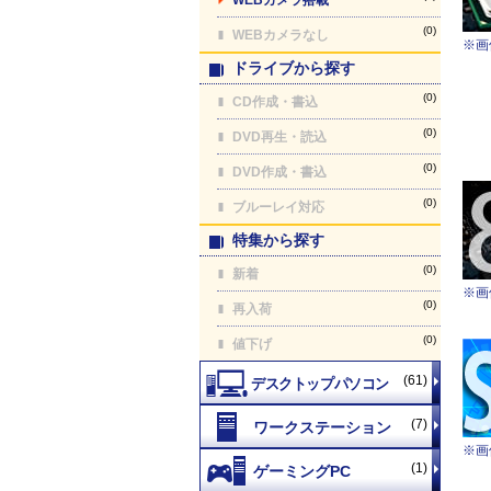
(0)
WEBカメラなし
※画
ドライブから探す
(0)
CD作成・書込
(0)
DVD再生・読込
(0)
DVD作成・書込
(0)
ブルーレイ対応
特集から探す
(0)
新着
※画
(0)
再入荷
(0)
値下げ
(61)
(7)
※画
(1)