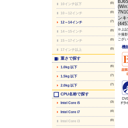
(0)
10インチ以下
(0)
10～12インチ
(7)
12～14インチ
※上記
(0)
14～15インチ
※撮影
ござい
(0)
15～17インチ
機
(0)
17インチ以上
重さで探す
(6)
1.0kg 以下
(7)
1.5kg 以下
(7)
2.0kg 以下
CPU名称で探す
(3)
Intel Core i5
(4)
Intel Core i7
(0)
Intel Core i3