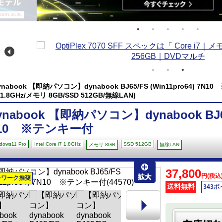
/09 20:00
ynabook 【即納パソコン】dynabook BJ65/FS (Win11pro64) 7N10 ※
7 1.8GHz/メモリ 8GB/SSD 512GB/無線LAN)
ynabook 【即納パソコン】dynabook BJ65/
10 ※テンキー付
dows11 Pro
Intel Core i7 1.8GHz
SSD 512GB
メモリ 8GB
無線LAN
37,800
円(税込
レワーク推奨
送料無料
343