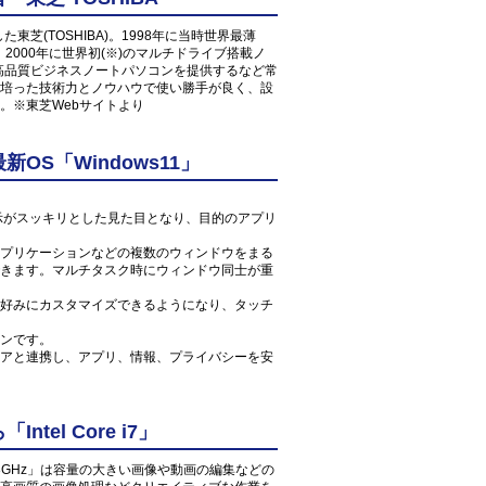
東芝(TOSHIBA)。1998年に当時世界最薄
コン、2000年に世界初(※)のマルチドライブ搭載ノ
た高品質ビジネスノートパソコンを提供するなど常
培った技術力とノウハウで使い勝手が良く、設
。※東芝Webサイトより
S「Windows11」
ン表示がスッキリとした見た目となり、目的のアプリ
プリケーションなどの複数のウィンドウをまる
きます。マルチタスク時にウィンドウ同士が重
好みにカスタマイズできるようになり、タッチ
ンです。
アと連携し、アプリ、情報、プライバシーを安
el Core i7」
0U 1.8GHz」は容量の大きい画像や動画の編集などの