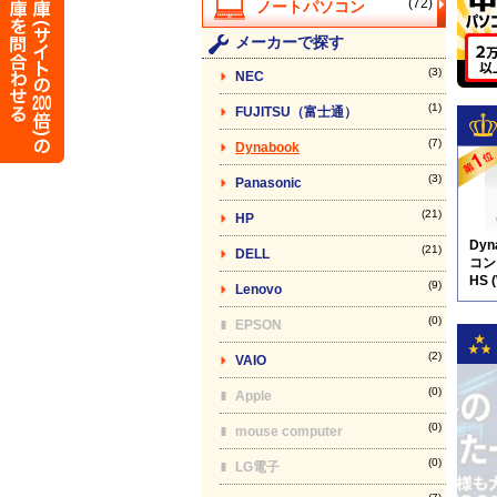
(72)
メーカーで探す
(3)
NEC
(1)
FUJITSU（富士通）
(7)
Dynabook
(3)
Panasonic
(21)
HP
Dy
(21)
DELL
コン】
HS 
(9)
Lenovo
(0)
EPSON
(2)
VAIO
(0)
Apple
(0)
mouse computer
(0)
LG電子