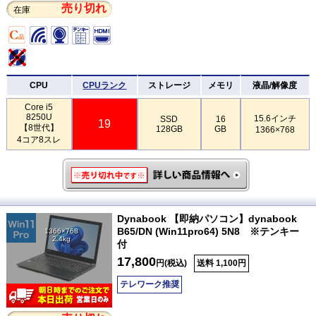
売り切れ
在庫
CPU
CPUランク
ストレージ
メモリ
液晶/解像度
Core i5
8250U
15.6インチ
SSD
16
19
【8世代】
128GB
GB
1366×768
4コア8スレ
Dynabook 【即納パソコン】dynabook
B65/DN (Win11pro64) 5N8 ※テンキー
1366×768
2.4kg
付
17,800
円(税込)
送料 1,100円
テレワーク推奨