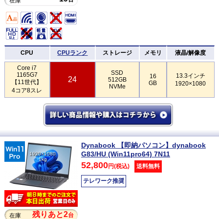
在庫
CPU
CPUランク
ストレージ
メモリ
液晶/解像度
Core i7
SSD
1165G7
13.3インチ
16
24
512GB
【11世代】
GB
1920×1080
NVMe
4コア8スレ
Dynabook 【即納パソコン】dynabook
G83/HU (Win11pro64) 7N11
1920×1080
1kg
52,800
円(税込)
送料無料
テレワーク推奨
残りあと2
台
在庫