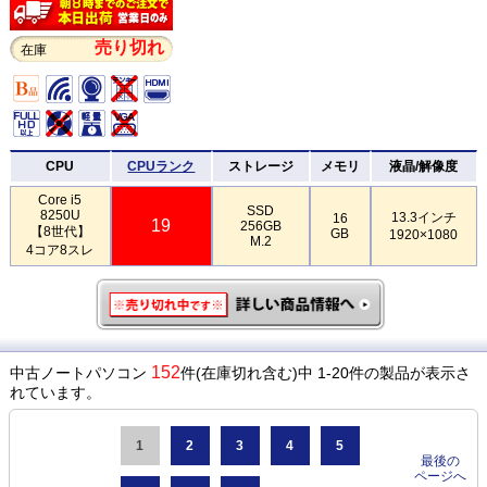
売り切れ
在庫
CPU
CPUランク
ストレージ
メモリ
液晶/解像度
Core i5
SSD
8250U
13.3インチ
16
19
256GB
【8世代】
GB
1920×1080
M.2
4コア8スレ
152
中古ノートパソコン
件(在庫切れ含む)中 1-20件の製品が表示さ
れています。
1
2
3
4
5
最後の
ページへ