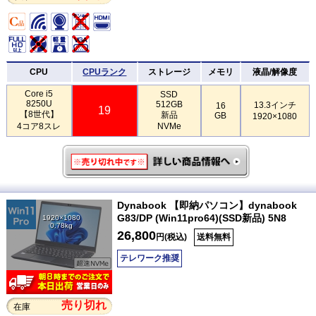
CPU
CPUランク
ストレージ
メモリ
液晶/解像度
Core i5
SSD
8250U
512GB
13.3インチ
16
19
【8世代】
新品
GB
1920×1080
4コア8スレ
NVMe
Dynabook 【即納パソコン】dynabook
G83/DP (Win11pro64)(SSD新品) 5N8
1920×1080
0.78kg
26,800
円(税込)
送料無料
テレワーク推奨
売り切れ
在庫