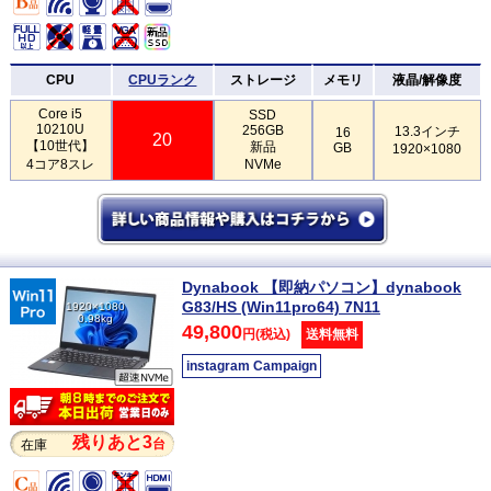
CPU
CPUランク
ストレージ
メモリ
液晶/解像度
Core i5
SSD
10210U
256GB
13.3インチ
16
20
【10世代】
新品
GB
1920×1080
4コア8スレ
NVMe
Dynabook 【即納パソコン】dynabook
G83/HS (Win11pro64) 7N11
1920×1080
0.98kg
49,800
円(税込)
送料無料
instagram Campaign
残りあと3
台
在庫