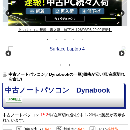
中古パソコン 新着、再入荷、値下げ【26/08/06 20:00更新】
中古ノートパソコン／Dynabookの一覧(価格が安い順/在庫切れ
を含む)
中古ノートパソコン Dynabook
16GB以上
152
中古ノートパソコン
件(在庫切れ含む)中 1-20件の製品が表示さ
れています。
価格が
安い
｜
高い
割引率が
高い
CPUが
高性能