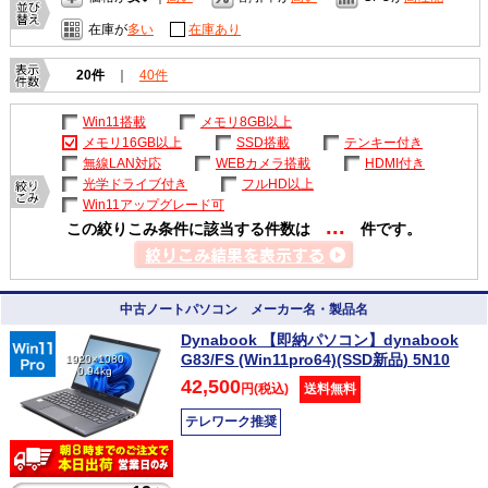
在庫が
多い
在庫あり
20件
｜
40件
Win11搭載
メモリ8GB以上
メモリ16GB以上
SSD搭載
テンキー付き
無線LAN対応
WEBカメラ搭載
HDMI付き
光学ドライブ付き
フルHD以上
Win11アップグレード可
...
この絞りこみ条件に該当する件数は
件です。
中古ノートパソコン メーカー名・製品名
Dynabook 【即納パソコン】dynabook
G83/FS (Win11pro64)(SSD新品) 5N10
1920×1080
0.94kg
42,500
円(税込)
送料無料
テレワーク推奨