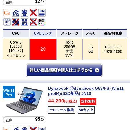
12
台
在庫
CPU
CPUランク
ストレージ
メモリ
液晶/解像度
Core i5
SSD
10210U
256GB
13.3インチ
16
20
【10世代】
新品
GB
1920×1080
4コア8スレ
NVMe
Dynabook ◎dynabook G83/FS (Win11
pro64)(SSD新品) 5N10
1920×1080
0.94kg
44,200
円(税込)
送料無料
テレワーク推奨
50台以上
95
台
在庫