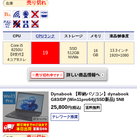
売り切れ
在庫
CPU
CPUランク
ストレージ
メモリ
液晶/解像度
Core i5
SSD
8250U
13.3インチ
16
19
512GB
【8世代】
GB
1920×1080
NVMe
4コア8スレ
Dynabook 【即納パソコン】dynabook
G83/DP (Win11pro64)(SSD新品) 5N8
1920×1080
0.78kg
25,800
円(税込)
送料無料
テレワーク推奨