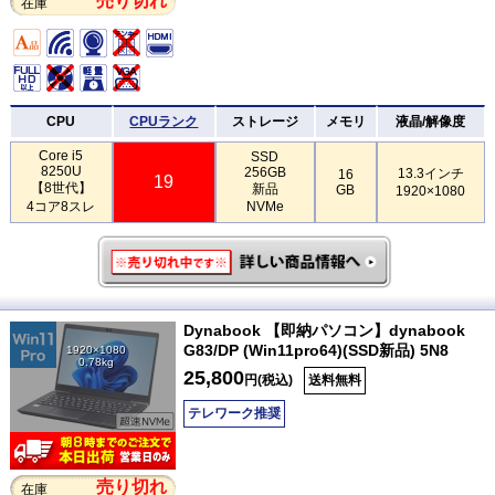
売り切れ
在庫
CPU
CPUランク
ストレージ
メモリ
液晶/解像度
Core i5
SSD
8250U
256GB
13.3インチ
16
19
【8世代】
新品
GB
1920×1080
4コア8スレ
NVMe
Dynabook 【即納パソコン】dynabook
G83/DP (Win11pro64)(SSD新品) 5N8
1920×1080
0.78kg
25,800
円(税込)
送料無料
テレワーク推奨
売り切れ
在庫