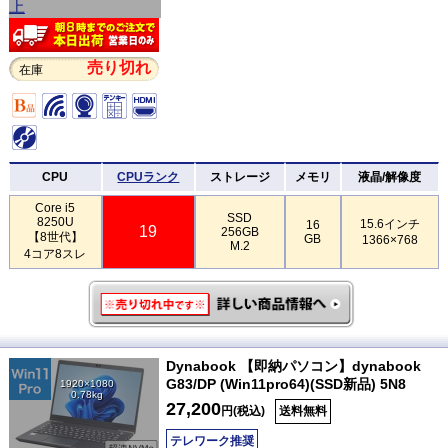
売り切れ
在庫
CPU
CPUランク
ストレージ
メモリ
液晶/解像度
Core i5
SSD
8250U
15.6インチ
16
19
256GB
【8世代】
GB
1366×768
M.2
4コア8スレ
Dynabook 【即納パソコン】dynabook
G83/DP (Win11pro64)(SSD新品) 5N8
1920×1080
0.78kg
27,200
円(税込)
送料無料
テレワーク推奨