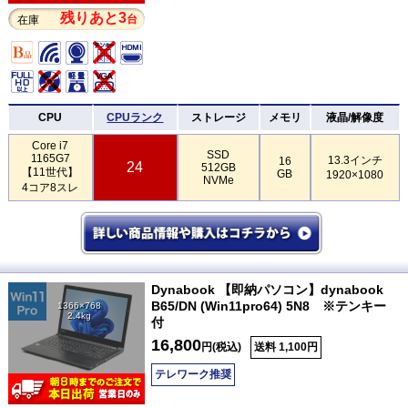
残りあと3
台
在庫
CPU
CPUランク
ストレージ
メモリ
液晶/解像度
Core i7
SSD
1165G7
13.3インチ
16
24
512GB
【11世代】
GB
1920×1080
NVMe
4コア8スレ
Dynabook 【即納パソコン】dynabook
B65/DN (Win11pro64) 5N8 ※テンキー
1366×768
2.4kg
付
16,800
円(税込)
送料 1,100円
テレワーク推奨