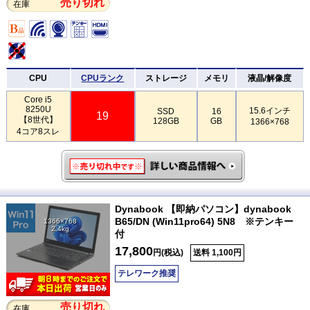
売り切れ
在庫
CPU
CPUランク
ストレージ
メモリ
液晶/解像度
Core i5
8250U
15.6インチ
SSD
16
19
【8世代】
128GB
GB
1366×768
4コア8スレ
Dynabook 【即納パソコン】dynabook
B65/DN (Win11pro64) 5N8 ※テンキー
1366×768
2.4kg
付
17,800
円(税込)
送料 1,100円
テレワーク推奨
売り切れ
在庫