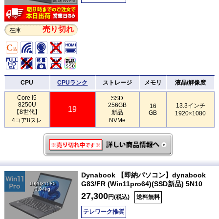
売り切れ
在庫
CPU
CPUランク
ストレージ
メモリ
液晶/解像度
Core i5
SSD
8250U
256GB
13.3インチ
16
19
【8世代】
新品
GB
1920×1080
4コア8スレ
NVMe
Dynabook 【即納パソコン】dynabook
G83/FR (Win11pro64)(SSD新品) 5N10
1920×1080
0.94kg
27,300
円(税込)
送料無料
テレワーク推奨