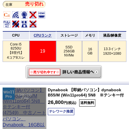
売り切れ
在庫
CPU
CPUランク
ストレージ
メモリ
液晶/解像度
Core i5
SSD
8250U
13.3インチ
16
19
256GB
【8世代】
GB
1920×1080
NVMe
4コア8スレ
Dynabook 【即納パソコン】dynabook
B55/M (Win11pro64) 5N8 ※テンキー付
1366×768
2.3kg
26,800
円(税込)
送料無料
テレワーク推奨