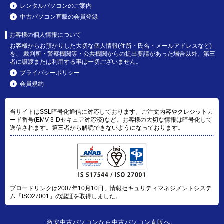
レンタルパソコンのご案内
中古パソコン直販の会員登録
お客様の個人情報について
お客様からお預かりした大切な個人情報(住所・氏名・メールアドレスなど)
を、 裁判所・警察機関等・公共機関からの提出要請があった場合以外、第三
者に譲渡または利用する事は一切ございません。
プライバシーポリシー
会員規約
当サイトはSSL暗号化通信に対応しております。ご注文内容やクレジットカ
ード番号(EMV 3-Dセキュア対応済)など、お客様の大切な情報は暗号化して
送信されます。第三者から解読できないようになっております。
ブロードリンクは2007年10月10日、情報セキュリティマネジメントシステ
ム「ISO27001」の認証を取得しました。
激安中古パソコン
なら
中古パソコン直販
へ。