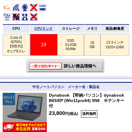
CPU
CPUランク
ストレージ
メモリ
液晶/解像度
Core i5
SSD
8250U
13.3インチ
16
19
512GB
【8世代】
GB
1920×1080
NVMe
4コア8スレ
中古ノートパソコン メーカー名・製品名
Dynabook 【即納パソコン】dynabook
B65/EP (Win11pro64) 5N8 ※テンキー
1366×768
2.4kg
付
23,800
円(税込)
送料無料