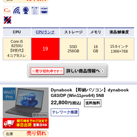
CPU
CPUランク
ストレージ
メモリ
液晶/解像度
Core i5
8250U
15.6インチ
SSD
16
19
【8世代】
256GB
GB
1366×768
4コア8スレ
Dynabook 【即納パソコン】dynabook
G83/DP (Win11pro64) 5N8
1920×1080
0.94kg
22,800
円(税込)
送料無料
テレワーク推奨
売り切れ
在庫