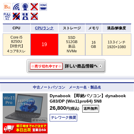
CPU
CPUランク
ストレージ
メモリ
液晶/解像度
Core i5
SSD
8250U
512GB
13.3インチ
16
19
【8世代】
新品
GB
1920×1080
4コア8スレ
NVMe
中古ノートパソコン メーカー名・製品名
Dynabook 【即納パソコン】dynabook
G83/DP (Win11pro64) 5N8
1920×1080
0.94kg
26,800
円(税込)
送料無料
テレワーク推奨