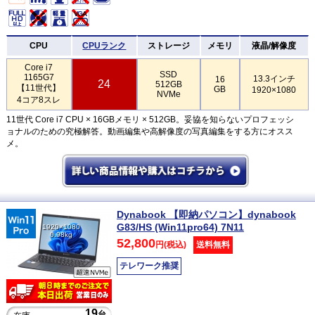
CPU
CPUランク
ストレージ
メモリ
液晶/解像度
Core i7
SSD
1165G7
13.3インチ
16
24
512GB
【11世代】
GB
1920×1080
NVMe
4コア8スレ
11世代 Core i7 CPU × 16GBメモリ × 512GB。妥協を知らないプロフェッシ
ョナルのための究極解答。動画編集や高解像度の写真編集をする方にオスス
メ。
Dynabook 【即納パソコン】dynabook
G83/HS (Win11pro64) 7N11
1920×1080
0.98kg
52,800
円(税込)
送料無料
テレワーク推奨
19
台