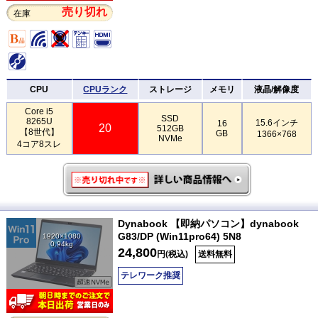
売り切れ
在庫
CPU
CPUランク
ストレージ
メモリ
液晶/解像度
Core i5
SSD
8265U
15.6インチ
16
20
512GB
【8世代】
GB
1366×768
NVMe
4コア8スレ
Dynabook 【即納パソコン】dynabook
G83/DP (Win11pro64) 5N8
1920×1080
0.94kg
24,800
円(税込)
送料無料
テレワーク推奨