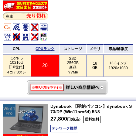
売り切れ
在庫
CPU
CPUランク
ストレージ
メモリ
液晶/解像度
Core i5
SSD
10210U
256GB
13.3インチ
16
20
【10世代】
新品
GB
1920×1080
4コア8スレ
NVMe
Dynabook 【即納パソコン】dynabook S
73/DP (Win11pro64) 5N8
1920×1080
1.2kg
27,800
円(税込)
送料無料
テレワーク推奨