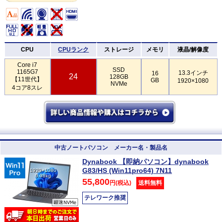
CPU
CPUランク
ストレージ
メモリ
液晶/解像度
Core i7
SSD
1165G7
13.3インチ
16
24
128GB
【11世代】
GB
1920×1080
NVMe
4コア8スレ
中古ノートパソコン メーカー名・製品名
Dynabook 【即納パソコン】dynabook
G83/HS (Win11pro64) 7N11
1920×1080
0.98kg
55,800
円(税込)
送料無料
テレワーク推奨