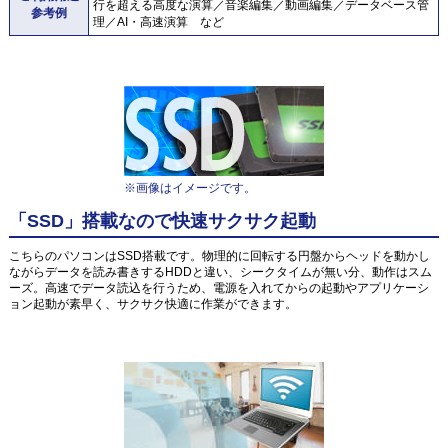
行を超える高度な演算／音楽編集／動画編集／データベース管
参考例
理／AI・高速演算 など
※画像はイメージです。
「SSD」搭載なので快速サクサク起動
こちらのパソコンはSSD搭載です。物理的に回転する円盤からヘッドを動かし
ながらデータを読み書きするHDDと違い、シークタイムが無い分、動作はスム
ーズ。高速でデータ読込を行うため、電源を入れてからの起動やアプリケーシ
ョン起動が素早く、サクサク快適に作業ができます。