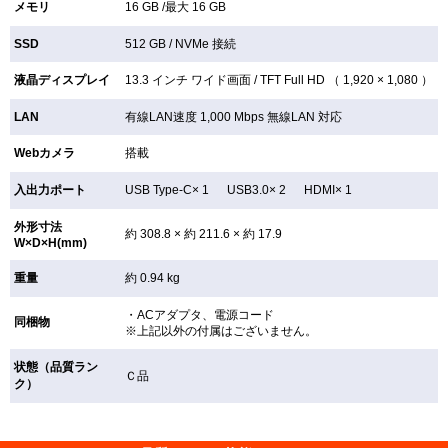
メモリ
16 GB /最大 16 GB
SSD
512 GB /
NVMe 接続
液晶ディスプレイ
13.3 インチ
ワイド画面 /
TFT
Full HD （ 1,920 × 1,080 ）
LAN
有線LAN速度 1,000 Mbps 無線LAN
対応
Webカメラ
搭載
入出力ポート
USB Type-C× 1 USB3.0× 2 HDMI× 1
外形寸法
約 308.8 × 約 211.6 × 約 17.9
W×D×H(mm)
重量
約 0.94 kg
・ACアダプタ、電源コード
同梱物
※上記以外の付属はございません。
状態（品質ラン
Ｃ品
ク）