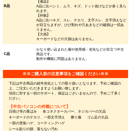
【液晶】
B品
A品に比べシミ、ムラ、キズ、ドット抜けなどが多く見ら
れます。
【外観】
A品に比べキズ、スレ、テカリ、文字スレ、文字消えなど
が目立ちますが、ひび割れや穴あきなどの破損は一切あ
りません。
【欠損】
キーボードなどの欠損はありません。
かなり使い込まれた傷や使用感・劣化などが目立つ中古
C品
商品です。
動作や機能に問題はありません。
※※ご購入前の注意事項をご確認ください※※
下記は中古商品の経年劣化としての取り扱いとなります。予めご確認の
上、ご注文いただきますようお願い致します。
項目に対する一切のサポート、保証はございませんので、予めご了承く
ださい。
【中古パソコンの外観について】
日焼け等の黄ばみ
各コネクターカバー、ネジカバーの欠品
キーボードのテカリ、一部文字消え
擦り傷
ゴム足の欠品
一部の塗装ハゲ、コーティングハゲ
シール貼りの跡、落ちない汚れ