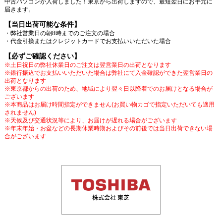
中古パソコンが入荷しました！東京から出荷しますので、最短翌日にお手元に
届きます。
【当日出荷可能な条件】
・弊社営業日の朝8時までのご注文の場合
・代金引換またはクレジットカードでお支払いいただいた場合
【必ずご確認ください】
※土日祝日の弊社休業日のご注文は翌営業日の出荷となります
※銀行振込でお支払いいただいた場合は弊社にて入金確認ができた翌営業日の
出荷となります
※東京都からの出荷のため、地域により翌々日以降着でのお届けとなる場合が
ございます
※本商品はお届け時間指定ができません(お買い物カゴで指定いただいても適用
されません)
※天候及び交通状況等により、お届けが遅れる場合がございます
※年末年始・お盆などの長期休業時期およびその前後では当日出荷できない場
合がございます