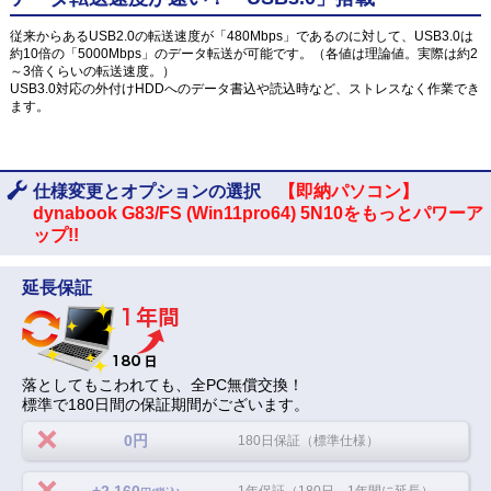
従来からあるUSB2.0の転送速度が「480Mbps」であるのに対して、USB3.0は
約10倍の「5000Mbps」のデータ転送が可能です。（各値は理論値。実際は約2
～3倍くらいの転送速度。）
USB3.0対応の外付けHDDへのデータ書込や読込時など、ストレスなく作業でき
ます。
仕様変更とオプションの選択
【即納パソコン】
dynabook G83/FS (Win11pro64) 5N10をもっとパワーア
ップ!!
延長保証
落としてもこわれても、全PC無償交換！
標準で180日間の保証期間がございます。
0円
180日保証（標準仕様）
+2,160
1年保証（180日→1年間に延長）