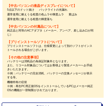
【中古パソコンの液晶ディスプレイについて】
5点以下のドット抜け
バックライトの光漏れ
通常使用に耐えうる程度の色ムラや輝度ムラ
黄ばみ
通常使用に耐えうる程度の輝度落ち
【中古パソコンの付属品について】
純正品と同等のACアダプタ（メーカー、アンペア、差し込み口が同
じ）
【プリインストールソフトについて】
プリインストールソフトは、仕様変更によって別のソフトがインス
トールされる場合がございます。
【その他の注意事項】
バッテリーは消耗品の為保証対象外となります。
また、リコール対象品についてはお客様より製造メーカーへお手続
きいただきます。
※例：バッテリーの完全消耗、バッテリーの交換メッセージが表示
する等。
機種特有の症状
※例：再生PC用正規OSをインストールしているPCはメーカー純正
OSの機能が一部制限がされております。