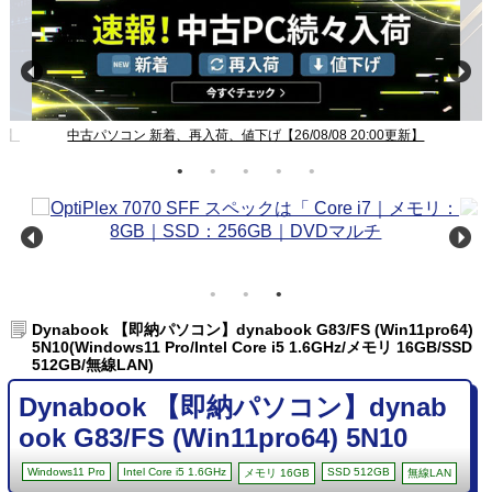
新】
Windows11ノート一覧【26/08/08 20:00更新】
Dynabook 【即納パソコン】dynabook G83/FS (Win11pro64)
5N10(Windows11 Pro/Intel Core i5 1.6GHz/メモリ 16GB/SSD
512GB/無線LAN)
Dynabook 【即納パソコン】dynab
ook G83/FS (Win11pro64) 5N10
Windows11 Pro
Intel Core i5 1.6GHz
SSD 512GB
メモリ 16GB
無線LAN