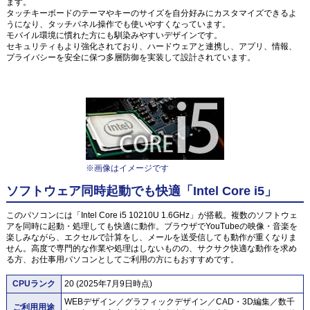
ます。
タッチキーボードのテーマやキーのサイズを自分好みにカスタマイズできるよ
うになり、タッチパネル操作でも使いやすくなっています。
モバイル環境に慣れた方にも馴染みやすいデザインです。
セキュリティもより強化されており、ハードウェアと連携し、アプリ、情報、
プライバシーを安全に保つ多層防御を実装して設計されています。
※画像はイメージです
ソフトウェア同時起動でも快適「Intel Core i5」
このパソコンには「Intel Core i5 10210U 1.6GHz」が搭載。複数のソフトウェ
アを同時に起動・処理しても快適に動作。ブラウザでYouTubeの映像・音楽を
楽しみながら、エクセルで計算をし、メールを送受信しても動作が重くなりま
せん。高度で専門的な作業や処理はしないものの、サクサク快適な動作を求め
る方、お仕事用パソコンとしてご利用の方にもおすすめです。
CPUランク
20 (2025年7月9日時点)
WEBデザイン／グラフィックデザイン／CAD・3D編集／数千
ご利用用途