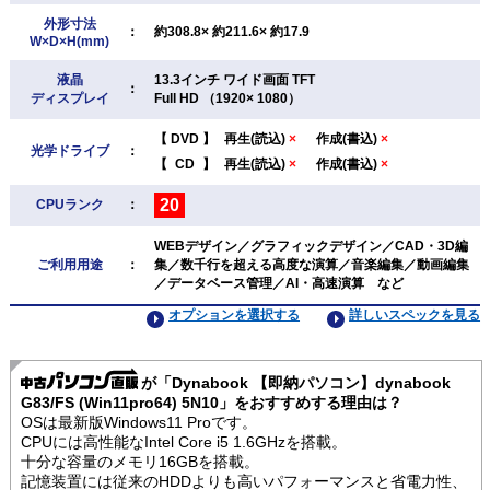
外形寸法
：
約308.8× 約211.6× 約17.9
W×D×H(mm)
液晶
13.3インチ ワイド画面 TFT
：
ディスプレイ
Full HD （1920× 1080）
【
DVD
】
再生(読込)
×
作成(書込)
×
光学ドライブ
：
【
CD
】
再生(読込)
×
作成(書込)
×
20
CPUランク
：
WEBデザイン／グラフィックデザイン／CAD・3D編
ご利用用途
：
集／数千行を超える高度な演算／音楽編集／動画編集
／データベース管理／AI・高速演算 など
オプションを選択する
詳しいスペックを見る
が「Dynabook 【即納パソコン】dynabook
G83/FS (Win11pro64) 5N10」をおすすめする理由は？
OSは最新版Windows11 Proです。
CPUには高性能なIntel Core i5 1.6GHzを搭載。
十分な容量のメモリ16GBを搭載。
記憶装置には従来のHDDよりも高いパフォーマンスと省電力性、