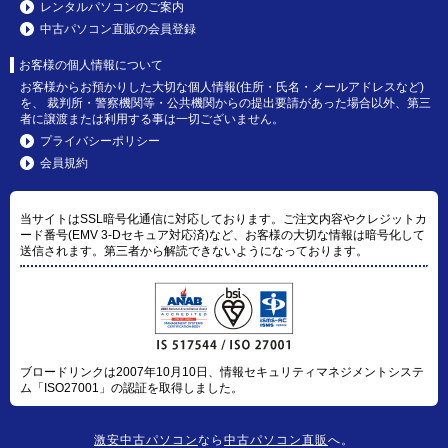
レンタルパソコンのご案内
中古パソコン直販の会員登録
お客様の個人情報について
お客様からお預かりした大切な個人情報(住所・氏名・メールアドレスなど)
を、 裁判所・警察機関等・公共機関からの提出要請があった場合以外、第三
者に譲渡または利用する事は一切ございません。
プライバシーポリシー
会員規約
当サイトはSSL暗号化通信に対応しております。ご注文内容やクレジットカ
ード番号(EMV 3-Dセキュア対応済)など、お客様の大切な情報は暗号化して
送信されます。第三者から解読できないようになっております。
ブロードリンクは2007年10月10日、情報セキュリティマネジメントシステ
ム「ISO27001」の認証を取得しました。
激安中古パソコン
なら
中古パソコン直販
へ。