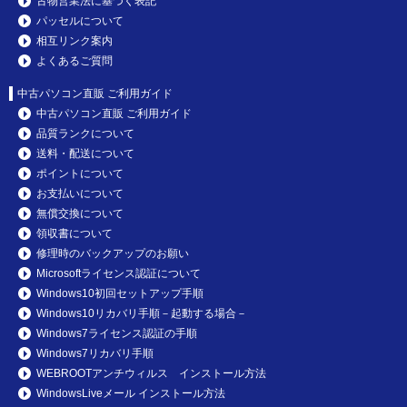
古物営業法に基づく表記
パッセルについて
相互リンク案内
よくあるご質問
中古パソコン直販 ご利用ガイド
中古パソコン直販 ご利用ガイド
品質ランクについて
送料・配送について
ポイントについて
お支払いについて
無償交換について
領収書について
修理時のバックアップのお願い
Microsoftライセンス認証について
Windows10初回セットアップ手順
Windows10リカバリ手順－起動する場合－
Windows7ライセンス認証の手順
Windows7リカバリ手順
WEBROOTアンチウィルス インストール方法
WindowsLiveメール インストール方法