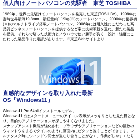
個人向けノートパソコンの先駆者 東芝 TOSHIBA
1989年、世界に先駆けてノートパソコンを発売した東芝(TOSHIBA)。1998年に
当時世界最薄19.8mm、最軽量約1.19kg(※)のノートパソコン、2000年に世界初
(※)のマルチドライブ搭載ノートパソコン、2006年には耐久性にこだわった高
品質ビジネスノートパソコンを提供するなど常に技術革新を重ね、新たな製品
を提供。それらで培った技術力とノウハウで使い勝手が良く、設計・強度にこ
だわった製品作りに定評があります。※東芝Webサイトより
直感的なデザインを取り入れた最新
OS「Windows11」
Windows11 Pro 64bitインストールモデル。
Windows11ではスタートメニューのアイコン表示がスッキリとした見た目とな
り、目的のアプリケーションが探しやすくなりました。
スナップアシスト機能が強化され、ブラウザやアプリケーションなどの複数の
ウィンドウをまるでタイルのように画面内にピタッと置くことができます。マ
ルチタスク時にウィンドウ同士が重なり合うことがなく、作業がしやすくなり