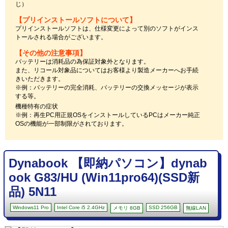
じ）
【プリインストールソフトについて】
プリインストールソフトは、仕様変更によって別のソフトがインス
トールされる場合がございます。
【その他の注意事項】
バッテリーは消耗品の為保証対象外となります。
また、リコール対象品についてはお客様より製造メーカーへお手続
きいただきます。
※例：バッテリーの完全消耗、バッテリーの交換メッセージが表示
する等。
機種特有の症状
※例：再生PC用正規OSをインストールしているPCはメーカー純正
OSの機能が一部制限がされております。
Dynabook 【即納パソコン】dynab
ook G83/HU (Win11pro64)(SSD新
品) 5N11
Windows11 Pro
Intel Core i5 2.4GHz
SSD 256GB
メモリ 8GB
無線LAN