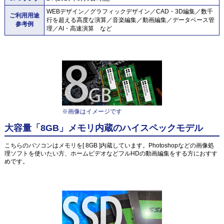
WEBデザイン／グラフィックデザイン／CAD・3D編集／数千
ご利用用途
行を超える高度な演算／音楽編集／動画編集／データベース管
参考例
理／AI・高速演算 など
※画像はイメージです
大容量「8GB」メモリ内蔵のハイスペックモデル
こちらのパソコンはメモリを[ 8GB ]内蔵しています。Photoshopなどの画像処
理ソフトを使いたい方、ホームビデオなどフルHDの動画編集をする方におすす
めです。