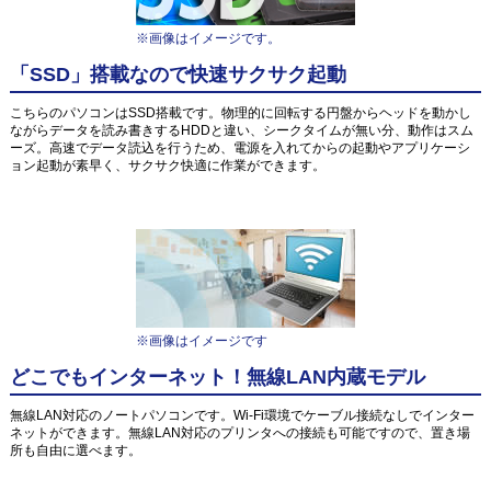
※画像はイメージです。
「SSD」搭載なので快速サクサク起動
こちらのパソコンはSSD搭載です。物理的に回転する円盤からヘッドを動かし
ながらデータを読み書きするHDDと違い、シークタイムが無い分、動作はスム
ーズ。高速でデータ読込を行うため、電源を入れてからの起動やアプリケーシ
ョン起動が素早く、サクサク快適に作業ができます。
※画像はイメージです
どこでもインターネット！無線LAN内蔵モデル
無線LAN対応のノートパソコンです。Wi-Fi環境でケーブル接続なしでインター
ネットができます。無線LAN対応のプリンタへの接続も可能ですので、置き場
所も自由に選べます。