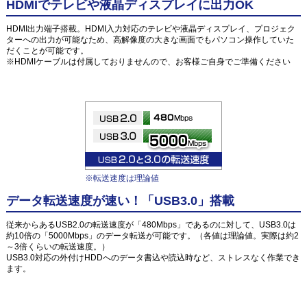
HDMIでテレビや液晶ディスプレイに出力OK
HDMI出力端子搭載。HDMI入力対応のテレビや液晶ディスプレイ、プロジェク
ターへの出力が可能なため、高解像度の大きな画面でもパソコン操作していた
だくことが可能です。
※HDMIケーブルは付属しておりませんので、お客様ご自身でご準備ください
※転送速度は理論値
データ転送速度が速い！「USB3.0」搭載
従来からあるUSB2.0の転送速度が「480Mbps」であるのに対して、USB3.0は
約10倍の「5000Mbps」のデータ転送が可能です。（各値は理論値。実際は約2
～3倍くらいの転送速度。）
USB3.0対応の外付けHDDへのデータ書込や読込時など、ストレスなく作業でき
ます。