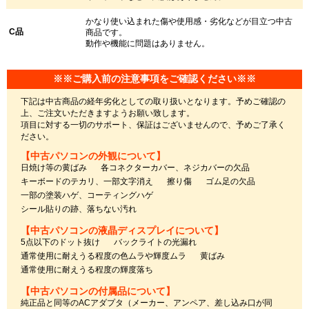
かなり使い込まれた傷や使用感・劣化などが目立つ中古
C品
商品です。
動作や機能に問題はありません。
※※ご購入前の注意事項をご確認ください※※
下記は中古商品の経年劣化としての取り扱いとなります。予めご確認の
上、ご注文いただきますようお願い致します。
項目に対する一切のサポート、保証はございませんので、予めご了承く
ださい。
【中古パソコンの外観について】
日焼け等の黄ばみ
各コネクターカバー、ネジカバーの欠品
キーボードのテカリ、一部文字消え
擦り傷
ゴム足の欠品
一部の塗装ハゲ、コーティングハゲ
シール貼りの跡、落ちない汚れ
【中古パソコンの液晶ディスプレイについて】
5点以下のドット抜け
バックライトの光漏れ
通常使用に耐えうる程度の色ムラや輝度ムラ
黄ばみ
通常使用に耐えうる程度の輝度落ち
【中古パソコンの付属品について】
純正品と同等のACアダプタ（メーカー、アンペア、差し込み口が同