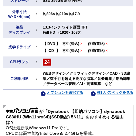
ストレージ
：
SSD 256GB 新品 NVMe
外形寸法
：
約306× 約210× 約17.9
W×D×H(mm)
液晶
13.3インチ ワイド画面 TFT
：
ディスプレイ
Full HD （1920× 1080）
【
DVD
】
再生(読込)
×
作成(書込)
×
光学ドライブ
：
【
CD
】
再生(読込)
×
作成(書込)
×
24
CPUランク
：
WEBデザイン／グラフィックデザイン／CAD・3D編
ご利用用途
：
集／数千行を超える高度な演算／音楽編集／動画編集
／データベース管理／AI・高速演算 など
オプションを選択する
詳しいスペックを見る
が「Dynabook 【即納パソコン】dynabook
G83/HU (Win11pro64)(SSD新品) 5N11」をおすすめする理由
は？
OSは最新版Windows11 Proです。
CPUには高性能なIntel Core i5 2.4GHzを搭載。