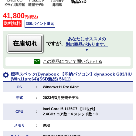
41,800
円(税込)
送料無料
380ポイント還元
あなたにオススメの
ですが、
別の商品があります。
▼
この商品について問い合わせる
標準スペック(Dynabook 【即納パソコン】dynabook G83/HU
(Win11pro64)(SSD新品) 5N11)
：
OS
Windows11 Pro 64bit
年式
：
2023年3月発売モデル
Intel Core i5 1135G7 【11世代】
：
CPU
2.4GHz コア数：4 スレッド数：8
メモリ
：
8GB