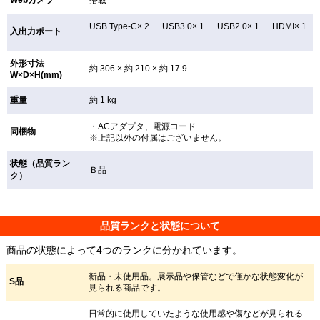
USB Type-C× 2 USB3.0× 1 USB2.0× 1 HDMI× 1
入出力ポート
外形寸法
約 306 × 約 210 × 約 17.9
W×D×H(mm)
重量
約 1 kg
・ACアダプタ、電源コード
同梱物
※上記以外の付属はございません。
状態（品質ラン
Ｂ品
ク）
品質ランクと状態について
商品の状態によって4つのランクに分かれています。
新品・未使用品。展示品や保管などで僅かな状態変化が
S品
見られる商品です。
日常的に使用していたような使用感や傷などが見られる