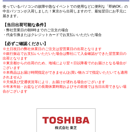
使っているパソコンの故障や急なイベントでの使用などに便利な「即納OK」の
中古パソコンが入荷しました！東京から出荷しますので、最短翌日にお手元に
届きます。
【当日出荷可能な条件】
・弊社営業日の朝8時までのご注文の場合
・代金引換またはクレジットカードでお支払いいただいた場合
【必ずご確認ください】
※土日祝日の弊社休業日のご注文は翌営業日の出荷となります
※銀行振込でお支払いいただいた場合は弊社にて入金確認ができた翌営業日の
出荷となります
※東京都からの出荷のため、地域により翌々日以降着でのお届けとなる場合が
ございます
※本商品はお届け時間指定ができません(お買い物カゴで指定いただいても適用
されません)
※天候及び交通状況等により、お届けが遅れる場合がございます
※年末年始・お盆などの長期休業時期およびその前後では当日出荷できない場
合がございます