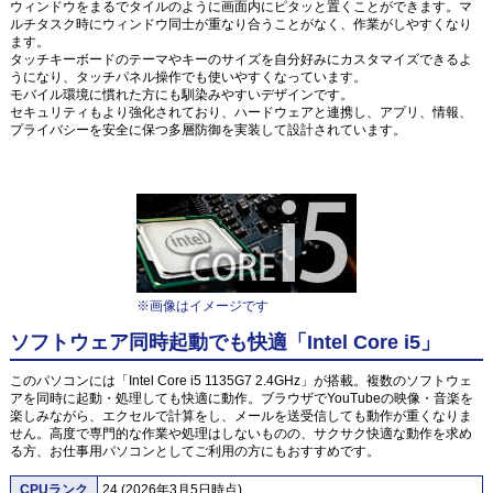
ウィンドウをまるでタイルのように画面内にピタッと置くことができます。マ
ルチタスク時にウィンドウ同士が重なり合うことがなく、作業がしやすくなり
ます。
タッチキーボードのテーマやキーのサイズを自分好みにカスタマイズできるよ
うになり、タッチパネル操作でも使いやすくなっています。
モバイル環境に慣れた方にも馴染みやすいデザインです。
セキュリティもより強化されており、ハードウェアと連携し、アプリ、情報、
プライバシーを安全に保つ多層防御を実装して設計されています。
※画像はイメージです
ソフトウェア同時起動でも快適「Intel Core i5」
このパソコンには「Intel Core i5 1135G7 2.4GHz」が搭載。複数のソフトウェ
アを同時に起動・処理しても快適に動作。ブラウザでYouTubeの映像・音楽を
楽しみながら、エクセルで計算をし、メールを送受信しても動作が重くなりま
せん。高度で専門的な作業や処理はしないものの、サクサク快適な動作を求め
る方、お仕事用パソコンとしてご利用の方にもおすすめです。
CPUランク
24 (2026年3月5日時点)