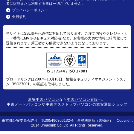
者に譲渡または利用する事は一切ございません。
プライバシーポリシー
会員規約
当サイトはSSL暗号化通信に対応しております。ご注文内容やクレジットカ
ード番号(EMV 3-Dセキュア対応済)など、お客様の大切な情報は暗号化して
送信されます。第三者から解読できないようになっております。
ブロードリンクは2007年10月10日、情報セキュリティマネジメントシステ
ム「ISO27001」の認証を取得しました。
激安中古パソコン
なら
中古パソコン直販
へ。
中古ノートパソコン
や
中古デスクトップパソコン
の激安通販ショップ
東京都公安委員会許可 第305490306132号 事務機器商（古物商） Copyright
2014 Broadlink Co.,Ltd. All Rights Reserved.