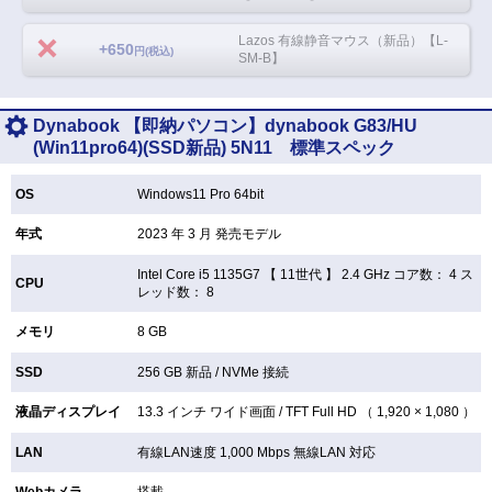
Lazos 有線静音マウス（新品）【L-
+650
円(税込)
SM-B】
Dynabook 【即納パソコン】dynabook G83/HU
(Win11pro64)(SSD新品) 5N11 標準スペック
OS
Windows11 Pro 64bit
年式
2023 年 3 月 発売モデル
Intel Core i5 1135G7 【
11世代 】 2.4 GHz コア数： 4 ス
CPU
レッド数： 8
メモリ
8 GB
SSD
256 GB
新品 /
NVMe 接続
液晶ディスプレイ
13.3 インチ
ワイド画面 /
TFT
Full HD （ 1,920 × 1,080 ）
LAN
有線LAN速度 1,000 Mbps 無線LAN
対応
Webカメラ
搭載