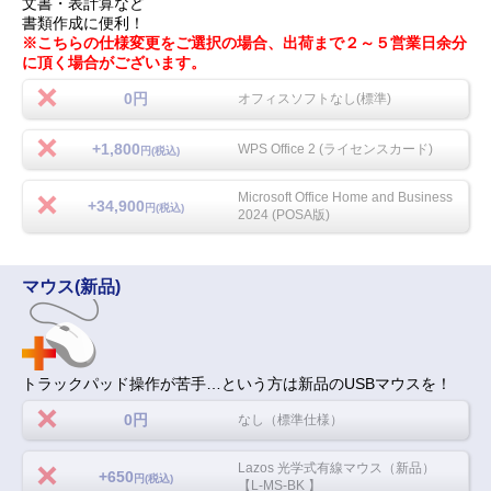
文書・表計算など
書類作成に便利！
※こちらの仕様変更をご選択の場合、出荷まで２～５営業日余分
に頂く場合がございます。
0円
オフィスソフトなし(標準)
+1,800
WPS Office 2 (ライセンスカード)
円(税込)
Microsoft Office Home and Business
+34,900
円(税込)
2024 (POSA版)
マウス(新品)
トラックパッド操作が苦手…という方は新品のUSBマウスを！
0円
なし（標準仕様）
Lazos 光学式有線マウス（新品）
+650
円(税込)
【L-MS-BK 】