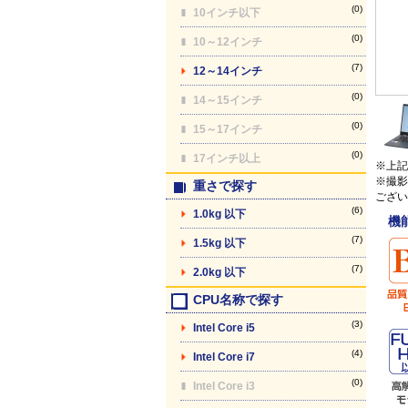
(0)
10インチ以下
(0)
10～12インチ
(7)
12～14インチ
(0)
14～15インチ
(0)
15～17インチ
(0)
17インチ以上
※上記
※撮影
重さで探す
ござい
(6)
1.0kg 以下
機
(7)
1.5kg 以下
(7)
2.0kg 以下
CPU名称で探す
(3)
Intel Core i5
(4)
Intel Core i7
(0)
Intel Core i3