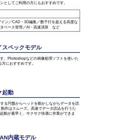
ンとしてご利用の方にもおすすめです。
ザイン／CAD・3D編集／数千行を超える高度な
タベース管理／AI・高速演算 など
イスペックモデル
す。Photoshopなどの画像処理ソフトを使いた
る方におすすめです。
ク起動
転する円盤からヘッドを動かしながらデータを読
、動作はスムーズ。高速でデータ読込を行うた
起動が素早く、サクサク快適に作業ができま
AN内蔵モデル