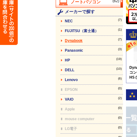
(62)
メーカーで探す
(7)
NEC
(1)
FUJITSU（富士通）
(7)
Dynabook
(3)
Panasonic
(19)
HP
Dy
(10)
DELL
コン】
HS 
(6)
Lenovo
(0)
EPSON
(2)
VAIO
(0)
Apple
(0)
mouse computer
(0)
LG電子