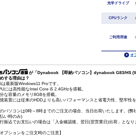
光学ドライブ
CPUランク
ご利用用途
オ
が「Dynabook 【即納パソコン】dynabook G83/HS (W
めする理由は？
Sは最新版Windows11 Proです。
PUには高性能なIntel Core i5 2.4GHzを搭載。
分な容量のメモリ8GBを搭載。
憶装置には従来のHDDよりも高いパフォーマンスと省電力性、堅牢性を兼
のパソコンは0時～8時までのご注文の場合、当日出荷いたします。(弊
払い時のみ)
行振込でお支払いの場合は「入金確認後、翌日(翌営業日)出荷」となり
オプションをご注文時のご注意】