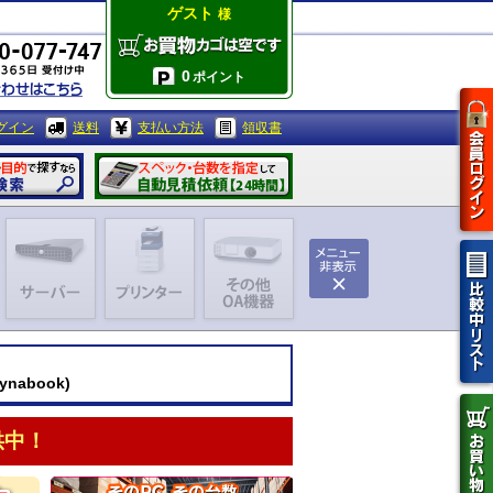
ゲスト
様
0
ポイント
グイン
送料
支払い方法
領収書
ynabook)
供中！