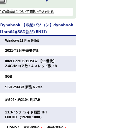
▼
この商品について問い合わせる
ynabook 【即納パソコン】dynabook
11pro64)(SSD新品) 5N11)
：
Windows11 Pro 64bit
：
2021年2月発売モデル
Intel Core i5 1135G7 【11世代】
：
2.4GHz コア数：4 スレッド数：8
：
8GB
：
SSD 256GB 新品 NVMe
：
約306× 約210× 約17.9
13.3インチ ワイド画面 TFT
：
Full HD （1920× 1080）
【
DVD
】
再生(読込)
×
作成(書込)
×