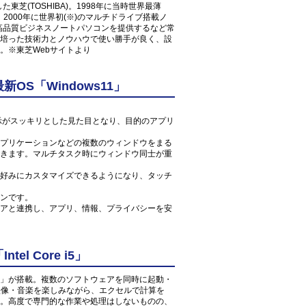
東芝(TOSHIBA)。1998年に当時世界最薄
コン、2000年に世界初(※)のマルチドライブ搭載ノ
た高品質ビジネスノートパソコンを提供するなど常
培った技術力とノウハウで使い勝手が良く、設
。※東芝Webサイトより
S「Windows11」
ン表示がスッキリとした見た目となり、目的のアプリ
プリケーションなどの複数のウィンドウをまる
きます。マルチタスク時にウィンドウ同士が重
好みにカスタマイズできるようになり、タッチ
ンです。
アと連携し、アプリ、情報、プライバシーを安
l Core i5」
 2.4GHz」が搭載。複数のソフトウェアを同時に起動・
の映像・音楽を楽しみながら、エクセルで計算を
。高度で専門的な作業や処理はしないものの、