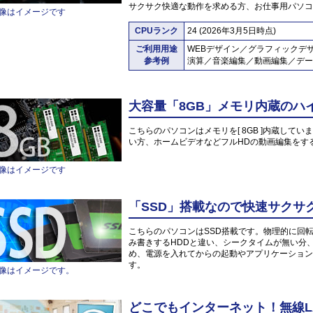
サクサク快適な動作を求める方、お仕事用パソコ
像はイメージです
CPUランク
24 (2026年3月5日時点)
ご利用用途
WEBデザイン／グラフィックデ
参考例
演算／音楽編集／動画編集／デー
大容量「8GB」メモリ内蔵のハ
こちらのパソコンはメモリを[ 8GB ]内蔵していま
い方、ホームビデオなどフルHDの動画編集をす
像はイメージです
「SSD」搭載なので快速サクサ
こちらのパソコンはSSD搭載です。物理的に回
み書きするHDDと違い、シークタイムが無い分
め、電源を入れてからの起動やアプリケーション
す。
像はイメージです。
どこでもインターネット！無線L