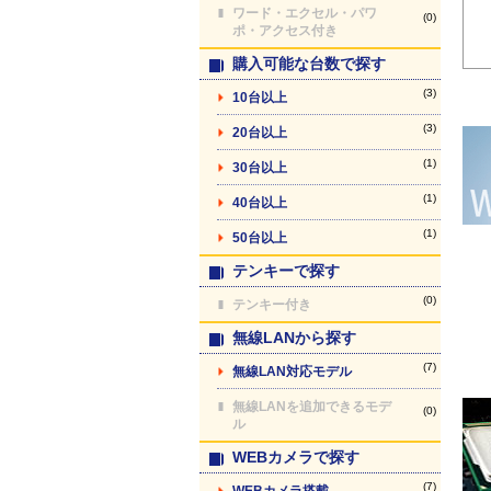
ワード・エクセル・パワ
(0)
ポ・アクセス付き
購入可能な台数で探す
(3)
10台以上
(3)
20台以上
(1)
30台以上
(1)
40台以上
(1)
50台以上
テンキーで探す
(0)
テンキー付き
無線LANから探す
(7)
無線LAN対応モデル
無線LANを追加できるモデ
(0)
ル
WEBカメラで探す
(7)
WEBカメラ搭載