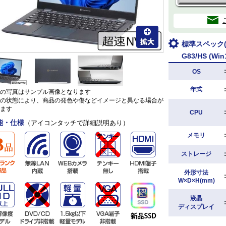
標準スペック(D
G83/HS (Win
OS
年式
の写真はサンプル画像となります
の状態により、商品の発色や傷などイメージと異なる場合が
ます
CPU
能・仕様
（アイコンタッチで詳細説明あり）
メモリ
ストレージ
外形寸法
W×D×H(mm)
液晶
ディスプレイ