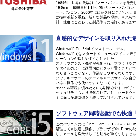
1989年、世界に先駆けてノートパソコンを発売した
19.8mm、最軽量約1.19kg(※)のノートパソ
ートパソコン、2006年には耐久性にこだわっ
に技術革新を重ね、新たな製品を提供。それらで
計・強度にこだわった製品作りに定評があります
直感的なデザインを取り入れた最新O
Windows11 Pro 64bitインストールモデル。
Windows11ではスタートメニューのアイコ
ケーションが探しやすくなりました。
スナップアシスト機能が強化され、ブラウザやア
でタイルのように画面内にピタッと置くことがで
なり合うことがなく、作業がしやすくなります。
タッチキーボードのテーマやキーのサイズを自分
パネル操作でも使いやすくなっています。
モバイル環境に慣れた方にも馴染みやすいデザイ
セキュリティもより強化されており、ハードウェ
全に保つ多層防御を実装して設計されています。
ソフトウェア同時起動でも快適「Inte
このパソコンには「Intel Core i5 1135G7
処理しても快適に動作。ブラウザでYouTube
し、メールを送受信しても動作が重くなりません