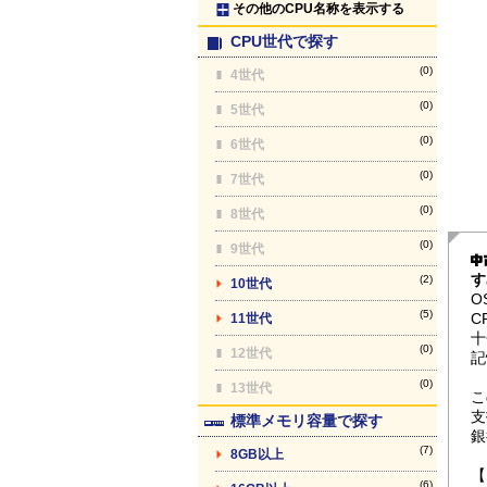
その他のCPU名称を表示する
CPU世代で探す
(0)
4世代
(0)
5世代
(0)
6世代
(0)
7世代
(0)
8世代
(0)
9世代
す
(2)
10世代
O
(5)
C
11世代
十
(0)
12世代
記
(0)
13世代
こ
支
標準メモリ容量で探す
銀
(7)
8GB以上
【
(6)