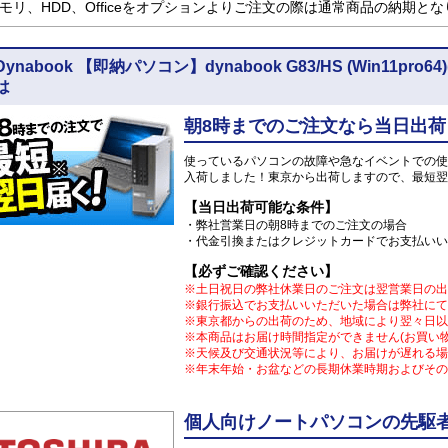
モリ、HDD、Officeをオプションよりご注文の際は通常商品の納期と
Dynabook 【即納パソコン】dynabook G83/HS (Win11pr
は
朝8時までのご注文なら当日出荷
使っているパソコンの故障や急なイベントでの使
入荷しました！東京から出荷しますので、最短翌
【当日出荷可能な条件】
・弊社営業日の朝8時までのご注文の場合
・代金引換またはクレジットカードでお支払いい
【必ずご確認ください】
※土日祝日の弊社休業日のご注文は翌営業日の出
※銀行振込でお支払いいただいた場合は弊社にて
※東京都からの出荷のため、地域により翌々日以
※本商品はお届け時間指定ができません(お買い
※天候及び交通状況等により、お届けが遅れる場
※年末年始・お盆などの長期休業時期およびその
個人向けノートパソコンの先駆者 