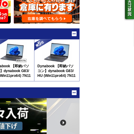
nabook 【即納パソ
Dynabook 【即納パソ
dynabook G83/
コン】dynabook G83/
(Win11pro64) 7N11
HU (Win11pro64) 7N11