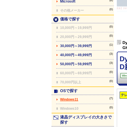
(8)
Microsoft
【最終更新】26/08
(0)
その他メーカー
価格で探す
(0)
10,000円～19,999円
(0)
20,000円～29,999円
D
(1)
30,000円～39,999円
G
(3)
40,000円～49,999円
D
(3)
50,000円～59,999円
D
(0)
60,000円～69,999円
Win
(0)
70,000円以上
OSで探す
テ
(7)
Windows11
(0)
Windows10
液晶ディスプレイの大きさで
探す