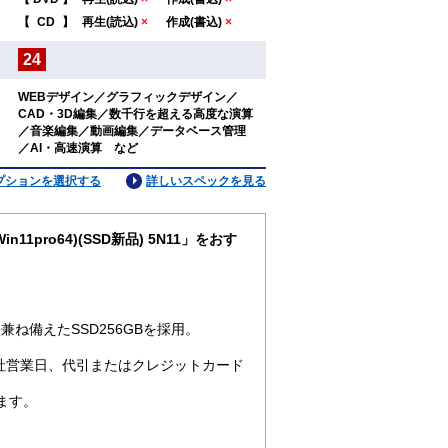
：
【
CD
】
再生(読込)
×
作成(書込)
×
24
：
WEBデザイン／グラフィックデザイン／
CAD・3D編集／数千行を超える高度な演算
：
／音楽編集／動画編集／データベース管理
／AI・高速演算 など
プションを選択する
詳しいスペックを見る
in11pro64)(SSD新品) 5N11」をおす
ね備えたSSD256GBを採用。
社営業日、代引またはクレジットカード
ます。