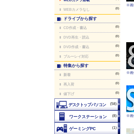
※画
(0)
WEBカメラなし
ドライブから探す
(0)
CD作成・書込
(0)
DVD再生・読込
(0)
DVD作成・書込
(0)
ブルーレイ対応
特集から探す
※画
(0)
新着
(0)
再入荷
(0)
値下げ
(58)
(8)
※画
(1)