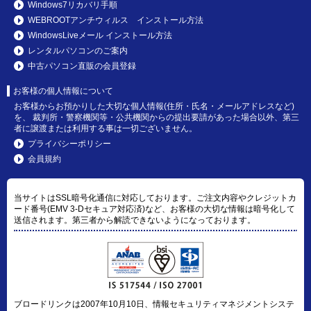
Windows7リカバリ手順
WEBROOTアンチウィルス インストール方法
WindowsLiveメール インストール方法
レンタルパソコンのご案内
中古パソコン直販の会員登録
お客様の個人情報について
お客様からお預かりした大切な個人情報(住所・氏名・メールアドレスなど)
を、 裁判所・警察機関等・公共機関からの提出要請があった場合以外、第三
者に譲渡または利用する事は一切ございません。
プライバシーポリシー
会員規約
当サイトはSSL暗号化通信に対応しております。ご注文内容やクレジットカ
ード番号(EMV 3-Dセキュア対応済)など、お客様の大切な情報は暗号化して
送信されます。第三者から解読できないようになっております。
ブロードリンクは2007年10月10日、情報セキュリティマネジメントシステ