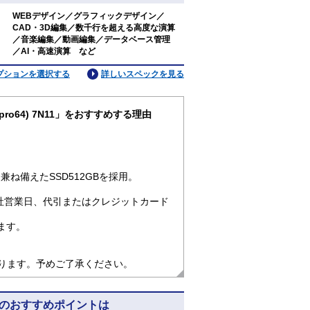
WEBデザイン／グラフィックデザイン／
CAD・3D編集／数千行を超える高度な演算
：
／音楽編集／動画編集／データベース管理
／AI・高速演算 など
プションを選択する
詳しいスペックを見る
n11pro64) 7N11」をおすすめする理由
ね備えたSSD512GBを採用。
社営業日、代引またはクレジットカード
ます。
なります。予めご了承ください。
) 7N11のおすすめポイントは