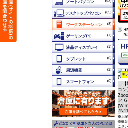
(93)
(65)
(8)
HP
B
(1)
H
(1)
Win
(0)
(2)
テ
(0)
※上記
※撮影
ござい