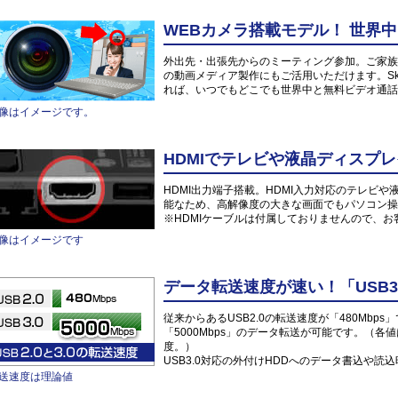
WEBカメラ搭載モデル！ 世界
外出先・出張先からのミーティング参加。ご家族や
の動画メディア製作にもご活用いただけます。Sk
れば、いつでもどこでも世界中と無料ビデオ通話
像はイメージです。
HDMIでテレビや液晶ディスプレ
HDMI出力端子搭載。HDMI入力対応のテレビ
能なため、高解像度の大きな画面でもパソコン操
※HDMIケーブルは付属しておりませんので、
像はイメージです
データ転送速度が速い！「USB3
従来からあるUSB2.0の転送速度が「480Mbps
「5000Mbps」のデータ転送が可能です。（各
度。）
USB3.0対応の外付けHDDへのデータ書込や
送速度は理論値