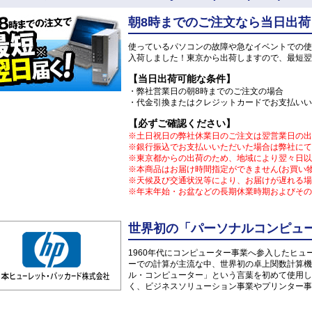
朝8時までのご注文なら当日出荷
使っているパソコンの故障や急なイベントでの使
入荷しました！東京から出荷しますので、最短翌
【当日出荷可能な条件】
・弊社営業日の朝8時までのご注文の場合
・代金引換またはクレジットカードでお支払いい
【必ずご確認ください】
※土日祝日の弊社休業日のご注文は翌営業日の出
※銀行振込でお支払いいただいた場合は弊社にて
※東京都からの出荷のため、地域により翌々日以
※本商品はお届け時間指定ができません(お買い
※天候及び交通状況等により、お届けが遅れる場
※年末年始・お盆などの長期休業時期およびその
世界初の「パーソナルコンピュー
1960年代にコンピューター事業へ参入したヒ
ーでの計算が主流な中、世界初の卓上関数計算機「
ル・コンピューター」という言葉を初めて使用し
く、ビジネスソリューション事業やプリンター事