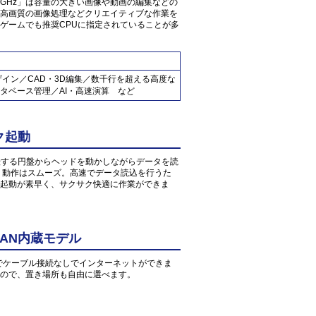
G7 2.8GHz」は容量の大きい画像や動画の編集などの
高画質の画像処理などクリエイティブな作業を
ゲームでも推奨CPUに指定されていることが多
ザイン／CAD・3D編集／数千行を超える高度な
タベース管理／AI・高速演算 など
ク起動
転する円盤からヘッドを動かしながらデータを読
、動作はスムーズ。高速でデータ読込を行うた
起動が素早く、サクサク快適に作業ができま
AN内蔵モデル
環境でケーブル接続なしでインターネットができま
すので、置き場所も自由に選べます。