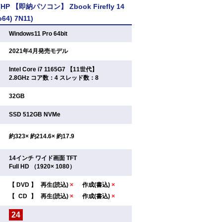
 【即納パソコン】 Zbook Firefly 14
o64) 7N11)
：
Windows11 Pro 64bit
：
2021年4月発売モデル
Intel Core i7 1165G7 【11世代】
：
2.8GHz コア数：4 スレッド数：8
：
32GB
：
SSD 512GB NVMe
：
約323× 約214.6× 約17.9
14インチ ワイド画面 TFT
：
Full HD （1920× 1080）
【
DVD
】
再生(読込)
×
作成(書込)
×
：
【
CD
】
再生(読込)
×
作成(書込)
×
24
：