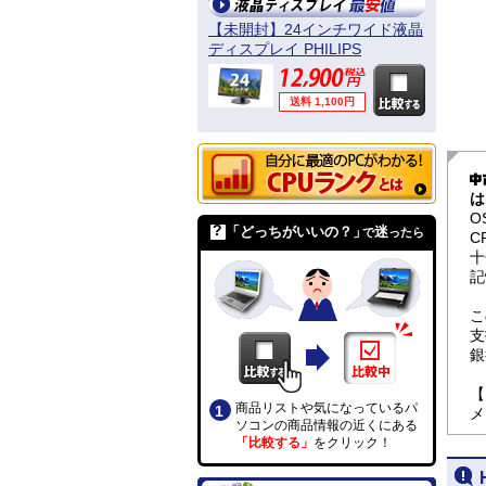
【未開封】24インチワイド液晶
ディスプレイ PHILIPS
241B4LPYCB/11
送料 1,100円
は
O
「どっちがいいの？」
迷
で
ったら
C
十
記
こ
支
銀
【
商品リストや気になっているパ
メ
ソコンの商品情報の近くにある
「比較する」
をクリック！