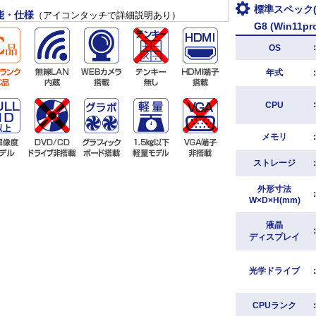
標準スペック(HP
能・仕様
（アイコンタッチで詳細説明あり）
G8 (Win11pr
OS
年式
CPU
メモリ
ストレージ
外形寸法
W×D×H(mm)
液晶
ディスプレイ
光学ドライブ
CPUランク