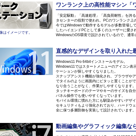
ワンランク上の高性能マシン「
「安定駆動」「高速処理」「高負荷耐性」を誇る
タセンターの役割で使われ、PCのワンランク上
今ではWindowsで動作するモデルが多数登場
したハイエンドPCとして多くのユーザーに愛さ
像はイメージです。
WindowsのOS環境で設計されているので、通
直感的なデザインを取り入れた最新O
Windows11 Pro 64bitインストールモデル。
Windows11ではスタートメニューのアイコ
ケーションが探しやすくなりました。
スナップアシスト機能が強化され、ブラウザやア
でタイルのように画面内にピタッと置くことがで
なり合うことがなく、作業がしやすくなります。
タッチキーボードのテーマやキーのサイズを自分
パネル操作でも使いやすくなっています。
モバイル環境に慣れた方にも馴染みやすいデザイ
セキュリティもより強化されており、ハードウェ
全に保つ多層防御を実装して設計されています。
動画編集やグラフィック編集なら「Int