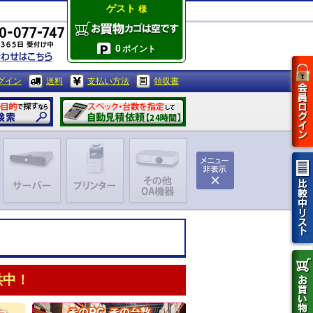
ゲスト
様
0
ポイント
グイン
送料
支払い方法
領収書
供中！