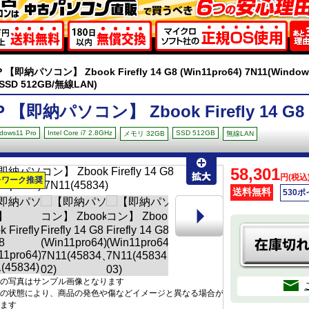
 【即納パソコン】 Zbook Firefly 14 G8 (Win11pro64) 7N11(Windows1
/SSD 512GB/無線LAN)
P 【即納パソコン】 Zbook Firefly 14 G8 (
dows11 Pro
Intel Core i7 2.8GHz
SSD 512GB
メモリ 32GB
無線LAN
58,301
円(税込
レワーク推奨
送料無料
530
の写真はサンプル画像となります
の状態により、商品の発色や傷などイメージと異なる場合が
ます