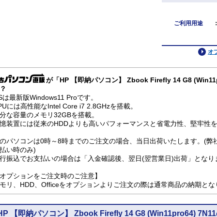
ご利用用途
オ
が「HP 【即納パソコン】 Zbook Firefly 14 G8 (Wi
？
Sは最新版Windows11 Proです。
PUには高性能なIntel Core i7 2.8GHzを搭載。
分な容量のメモリ32GBを搭載。
憶装置には従来のHDDよりも高いパフォーマンスと省電力性、堅牢性を兼
のパソコンは0時～8時までのご注文の場合、当日出荷いたします。(弊
払い時のみ)
行振込でお支払いの場合は「入金確認後、翌日(翌営業日)出荷」となり
オプションをご注文時のご注意】
モリ、HDD、Officeをオプションよりご注文の際は通常商品の納期と
HP 【即納パソコン】 Zbook Firefly 14 G8 (Win11pro64