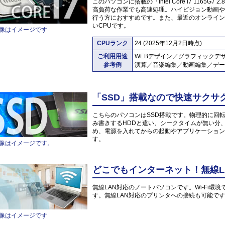
このパソコンに搭載の「Intel Core i7 1165
高負荷な作業でも高速処理。ハイビジョン動画や
行う方におすすめです。また、最近のオンライン
いCPUです。
像はイメージです
CPUランク
24 (2025年12月2日時点)
ご利用用途
WEBデザイン／グラフィックデ
参考例
演算／音楽編集／動画編集／デー
「SSD」搭載なので快速サクサ
こちらのパソコンはSSD搭載です。物理的に回
み書きするHDDと違い、シークタイムが無い分
め、電源を入れてからの起動やアプリケーション
す。
像はイメージです。
どこでもインターネット！無線L
無線LAN対応のノートパソコンです。Wi-Fi
す。無線LAN対応のプリンタへの接続も可能で
像はイメージです