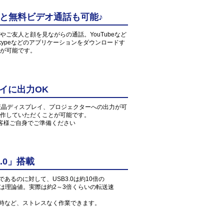
中と無料ビデオ通話も可能♪
ご友人と顔を見ながらの通話。YouTubeなど
ypeなどのアプリケーションをダウンロードす
が可能です。
イに出力OK
や液晶ディスプレイ、プロジェクターへの出力が可
作していただくことが可能です。
お客様ご自身でご準備ください
.0」搭載
」であるのに対して、USB3.0は約10倍の
値は理論値。実際は約2～3倍くらいの転送速
読込時など、ストレスなく作業できます。