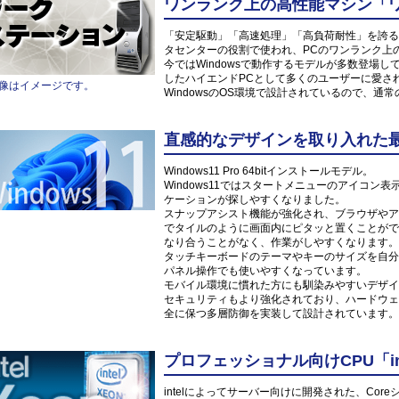
ワンランク上の高性能マシン「
「安定駆動」「高速処理」「高負荷耐性」を誇る
タセンターの役割で使われ、PCのワンランク上
今ではWindowsで動作するモデルが多数登場
したハイエンドPCとして多くのユーザーに愛さ
像はイメージです。
WindowsのOS環境で設計されているので、通
直感的なデザインを取り入れた最新O
Windows11 Pro 64bitインストールモデル。
Windows11ではスタートメニューのアイコ
ケーションが探しやすくなりました。
スナップアシスト機能が強化され、ブラウザやア
でタイルのように画面内にピタッと置くことがで
なり合うことがなく、作業がしやすくなります。
タッチキーボードのテーマやキーのサイズを自分
パネル操作でも使いやすくなっています。
モバイル環境に慣れた方にも馴染みやすいデザイ
セキュリティもより強化されており、ハードウェ
全に保つ多層防御を実装して設計されています。
プロフェッショナル向けCPU「inte
intelによってサーバー向けに開発された、Co