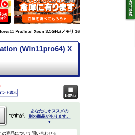
ws11 Pro/Intel Xeon 3.5GHz/メモリ 16
on (Win11pro64) X
)
ポイント還元
あなたにオススメの
ですが、
別の商品があります。
▼
この商品について問い合わせる