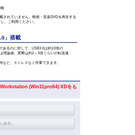
0曲
が搭載されていません。映画・音楽DVDを再生する
ドし、ご利用ください。
.0」搭載
」であるのに対して、USB3.0は約10倍の
値は理論値。実際は約2～3倍くらいの転送速
読込時など、ストレスなく作業できます。
rkstation (Win11pro64) XDをも
間に延長）