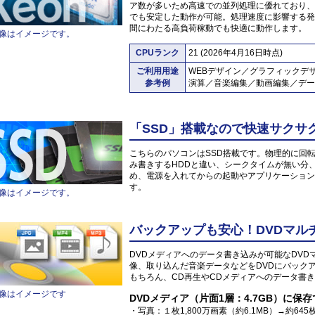
ア数が多いため高速での並列処理に優れており、
でも安定した動作が可能。処理速度に影響する発
間にわたる高負荷稼動でも快適に動作します。
像はイメージです。
CPUランク
21 (2026年4月16日時点)
ご利用用途
WEBデザイン／グラフィックデ
参考例
演算／音楽編集／動画編集／デー
「SSD」搭載なので快速サクサ
こちらのパソコンはSSD搭載です。物理的に回
み書きするHDDと違い、シークタイムが無い分
め、電源を入れてからの起動やアプリケーション
す。
像はイメージです。
バックアップも安心！DVDマル
DVDメディアへのデータ書き込みが可能なDV
像、取り込んだ音楽データなどをDVDにバック
もちろん、CD再生やCDメディアへのデータ書き
像はイメージです
DVDメディア（片面1層：4.7GB）に保
・写真：１枚1,800万画素（約6.1MB）→約645