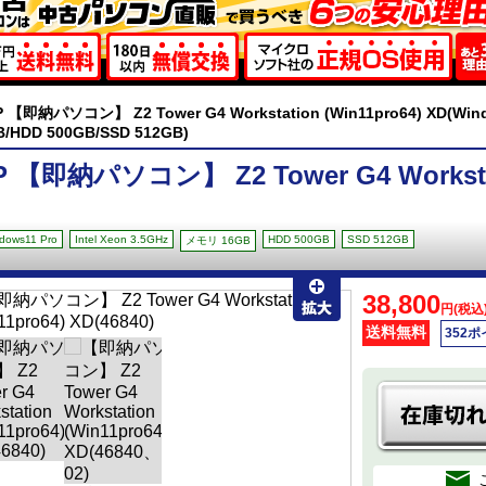
P 【即納パソコン】 Z2 Tower G4 Workstation (Win11pro64) XD(Windo
B/HDD 500GB/SSD 512GB)
P 【即納パソコン】 Z2 Tower G4 Workstati
dows11 Pro
Intel Xeon 3.5GHz
HDD 500GB
SSD 512GB
メモリ 16GB
38,800
円(税込
送料無料
352