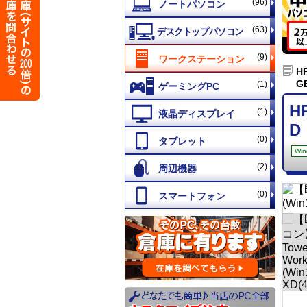
(96)
(63)
(9)
H
G
(1)
H
(1)
D
(0)
Win
(2)
(0)