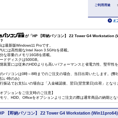
ご利用用途
オ
が「HP 【即納パソコン】 Z2 Tower G4 Workstation
？
Sは最新版Windows11 Proです。
PUには高性能なIntel Xeon 3.5GHzを搭載。
分な容量のメモリ16GBを搭載。
ードディスクは500GB。
憶装置には従来のHDDよりも高いパフォーマンスと省電力性、堅牢性を兼
のパソコンは0時～8時までのご注文の場合、当日出荷いたします。(弊
払い時のみ)
行振込でお支払いの場合は「入金確認後、翌日(翌営業日)出荷」となり
オプションをご注文時のご注意】
モリ、HDD、Officeをオプションよりご注文の際は通常商品の納期と
HP 【即納パソコン】 Z2 Tower G4 Workstation (Win11p