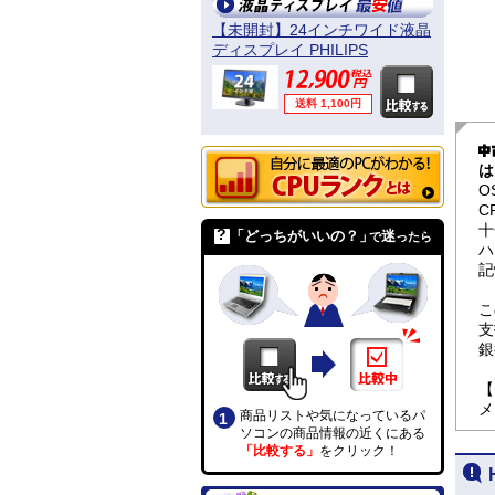
【未開封】24インチワイド液晶
ディスプレイ PHILIPS
241B4LPYCB/11
送料 1,100円
は
O
C
十
「どっちがいいの？」
迷
で
ったら
ハ
記
こ
支
銀
【
メ
商品リストや気になっているパ
ソコンの商品情報の近くにある
「比較する」
をクリック！