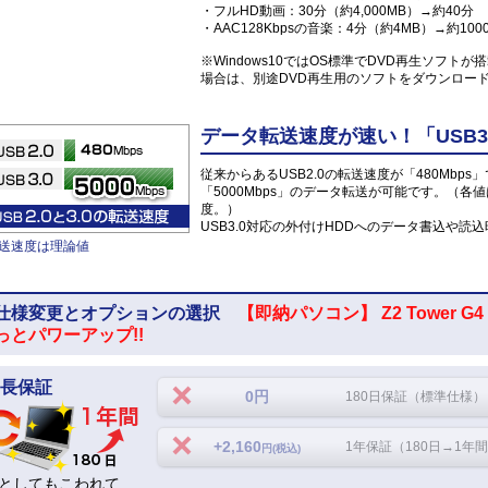
・フルHD動画：30分（約4,000MB）→約40分
・AAC128Kbpsの音楽：4分（約4MB）→約100
※Windows10ではOS標準でDVD再生ソフト
場合は、別途DVD再生用のソフトをダウンロー
データ転送速度が速い！「USB3
従来からあるUSB2.0の転送速度が「480Mbps
「5000Mbps」のデータ転送が可能です。（各
度。）
USB3.0対応の外付けHDDへのデータ書込や
送速度は理論値
仕様変更とオプションの選択
【即納パソコン】 Z2 Tower G4 Wo
っとパワーアップ!!
長保証
0円
180日保証（標準仕様）
+2,160
1年保証（180日→1年
円(税込)
としてもこわれて