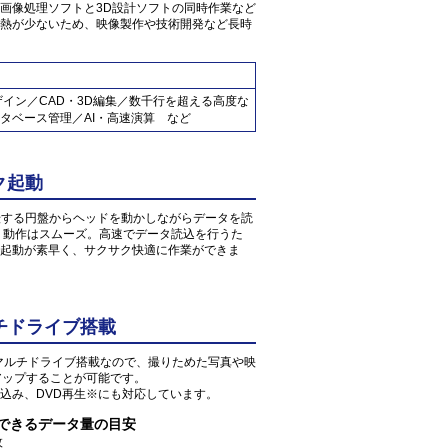
画像処理ソフトと3D設計ソフトの同時作業など
熱が少ないため、映像製作や技術開発など長時
ザイン／CAD・3D編集／数千行を超える高度な
タベース管理／AI・高速演算 など
ク起動
転する円盤からヘッドを動かしながらデータを読
、動作はスムーズ。高速でデータ読込を行うた
起動が素早く、サクサク快適に作業ができま
チドライブ搭載
Dマルチドライブ搭載なので、撮りためた写真や映
アップすることが可能です。
込み、DVD再生※にも対応しています。
存できるデータ量の目安
枚