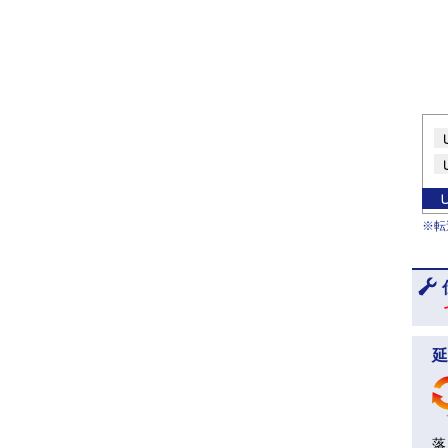
※転
延
落