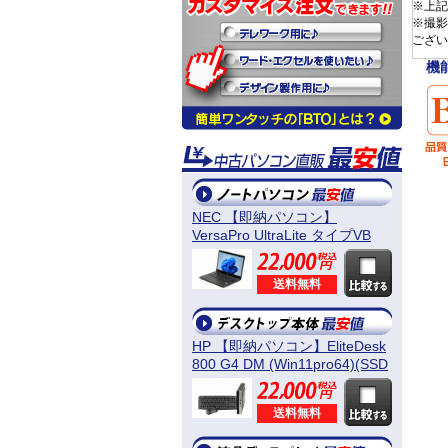
※上記
※撮影
ござい
機
NEC 【即納パソコン】
VersaPro UltraLite タイプVB
(Win11pro64) 5N8
送料無料
HP 【即納パソコン】EliteDesk
800 G4 DM (Win11pro64)(SSD
新品) 5D8
送料無料