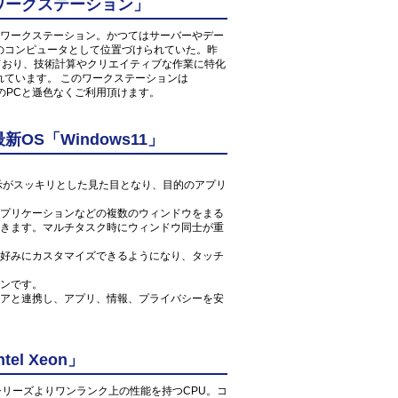
ワークステーション」
ワークステーション。かつてはサーバーやデー
のコンピュータとして位置づけられていた。昨
しており、技術計算やクリエイティブな作業に特化
れています。 このワークステーションは
常のPCと遜色なくご利用頂けます。
S「Windows11」
ン表示がスッキリとした見た目となり、目的のアプリ
プリケーションなどの複数のウィンドウをまる
きます。マルチタスク時にウィンドウ同士が重
好みにカスタマイズできるようになり、タッチ
ンです。
アと連携し、アプリ、情報、プライバシーを安
l Xeon」
reシリーズよりワンランク上の性能を持つCPU。コ