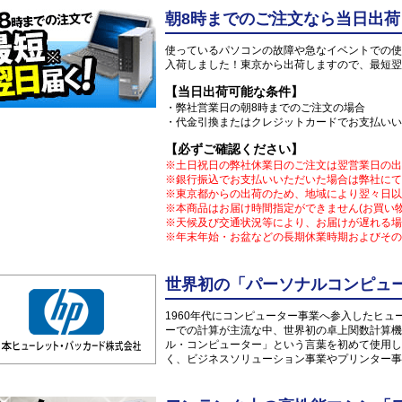
朝8時までのご注文なら当日出荷
使っているパソコンの故障や急なイベントでの使
入荷しました！東京から出荷しますので、最短翌
【当日出荷可能な条件】
・弊社営業日の朝8時までのご注文の場合
・代金引換またはクレジットカードでお支払いい
【必ずご確認ください】
※土日祝日の弊社休業日のご注文は翌営業日の出
※銀行振込でお支払いいただいた場合は弊社にて
※東京都からの出荷のため、地域により翌々日以
※本商品はお届け時間指定ができません(お買い
※天候及び交通状況等により、お届けが遅れる場
※年末年始・お盆などの長期休業時期およびその
世界初の「パーソナルコンピュー
1960年代にコンピューター事業へ参入したヒ
ーでの計算が主流な中、世界初の卓上関数計算機「
ル・コンピューター」という言葉を初めて使用し
く、ビジネスソリューション事業やプリンター事