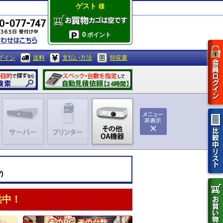
ゲスト
様
0
ポイント
グイン
送料
支払い方法
領収書
)
供中！