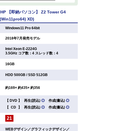
P 【即納パソコン】 Z2 Tower G4
(Win11pro64) XD)
：
Windows11 Pro 64bit
：
2018年7月発売モデル
Intel Xeon E-2224G
：
3.5GHz コア数：4 スレッド数：4
：
16GB
：
HDD 500GB / SSD 512GB
：
約169× 約435× 約356
【
DVD
】
再生(読込)
◎
作成(書込)
◎
：
【
CD
】
再生(読込)
◎
作成(書込)
◎
21
：
WEBデザイン／グラフィックデザイン／