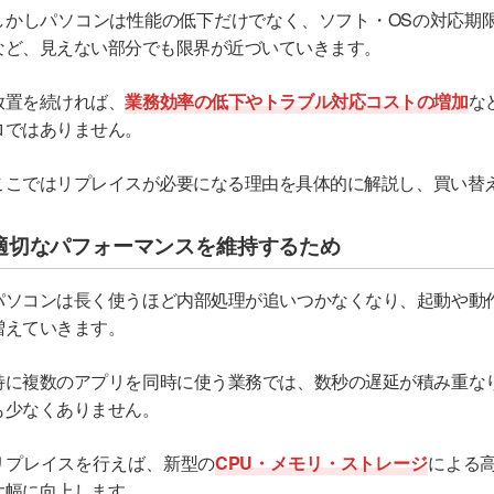
しかしパソコンは性能の低下だけでなく、ソフト・OSの対応期
など、見えない部分でも限界が近づいていきます。
放置を続ければ、
業務効率の低下やトラブル対応コストの増加
な
ロではありません。
ここではリプレイスが必要になる理由を具体的に解説し、買い替
適切なパフォーマンスを維持するため
パソコンは長く使うほど内部処理が追いつかなくなり、起動や動
増えていきます。
特に複数のアプリを同時に使う業務では、数秒の遅延が積み重な
も少なくありません。
リプレイスを行えば、新型の
CPU・メモリ・ストレージ
による
大幅に向上します。