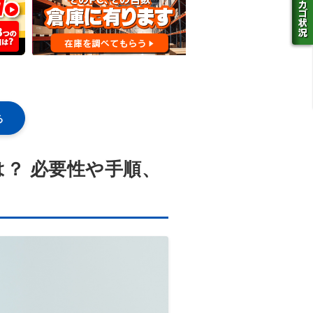
る
？ 必要性や手順、