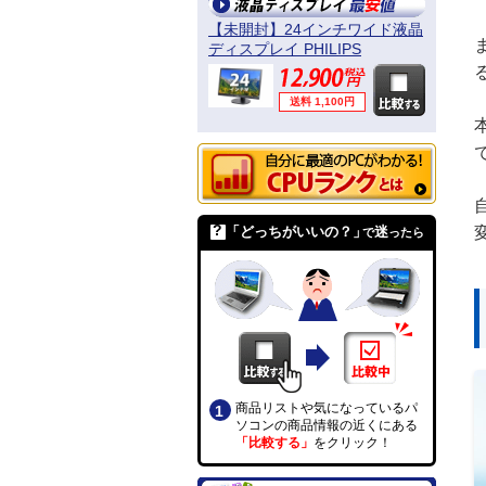
【未開封】24インチワイド液晶
ディスプレイ PHILIPS
241B4LPYCB/11
送料 1,100円
「どっちがいいの？」
迷
で
ったら
画面右側に表示している
「比較
中リスト」
に、商品が追加され
ます。