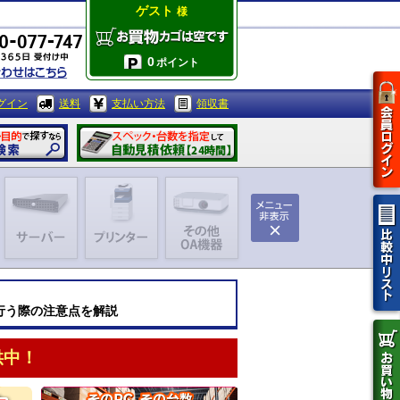
ゲスト
様
0
ポイント
グイン
送料
支払い方法
領収書
、行う際の注意点を解説
供中！