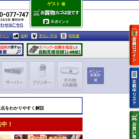
ゲスト
様
0
ポイント
グイン
送料
支払い方法
領収書
意点をわかりやすく解説
供中！