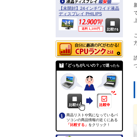
【未開封】24インチワイド液晶
ディスプレイ PHILIPS
241B4LPYCB/11
送料 1,100円
「どっちがいいの？」
迷
で
ったら
商品リストや気になっているパ
ソコンの商品情報の近くにある
「比較する」
をクリック！