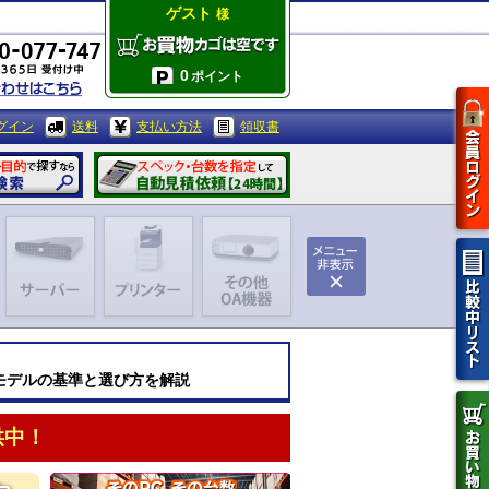
ゲスト
様
0
ポイント
グイン
送料
支払い方法
領収書
能モデルの基準と選び方を解説
供中！