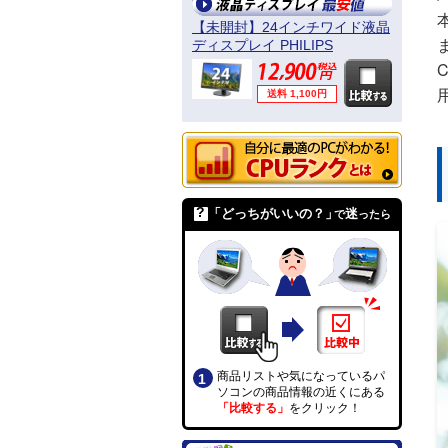
【未開封】24インチワイド液晶
ディスプレイ PHILIPS
241B4LPYCB/11
送料 1,100円
「どっちがいいの？」
迷
で
ったら
商品リストや気になっているパ
ソコンの商品情報の近くにある
「比較する」
をクリック！