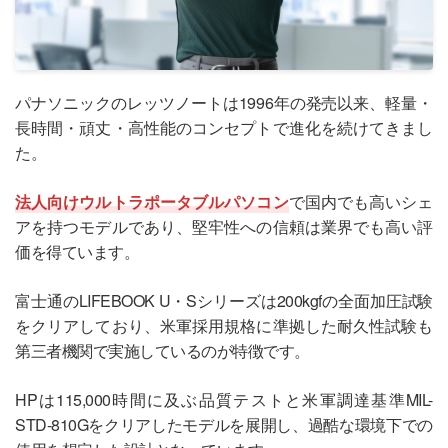
パナソニックのレッツノートは1996年の発売以来、軽量・
長時間・頑丈・高性能のコンセプトで進化を続けてきまし
た。
法人向けウルトラポータブルパソコン
で国内でも高いシェ
アを持つモデルであり、堅牢性への信頼は業界でも高い評
価を得ています。
富士通のLIFEBOOK U・Sシリーズは200kgfの全面加圧試験
をクリアしており、米軍採用規格に準拠した耐久性試験も
第三者機関で実施しているのが特徴です。
HPは115,000時間に及ぶ品質テストと米軍調達基準MIL-
STD-810Gをクリアしたモデルを展開し、過酷な環境下での