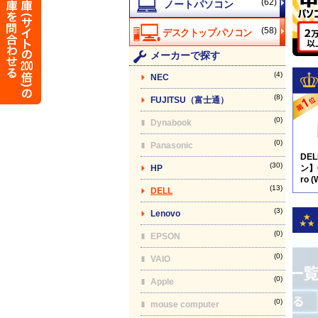
(62)
(58)
メーカーで探す
(4)
NEC
(8)
FUJITSU（富士通）
(0)
Dynabook
(0)
Panasonic
DE
(30)
HP
ン】O
ro (
(13)
DELL
(3)
Lenovo
(0)
EPSON
(0)
VAIO
(0)
Apple
(0)
mouse computer