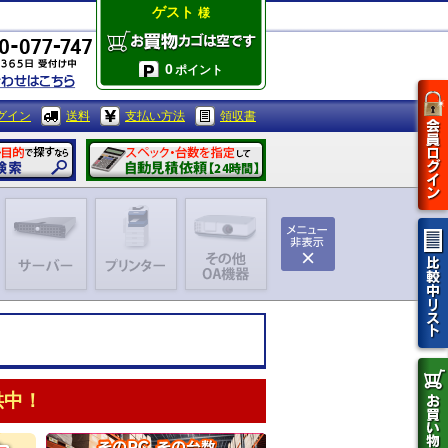
ゲスト
様
0
ポイント
グイン
送料
支払い方法
領収書
供中！