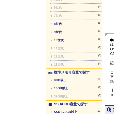
(0)
6世代
(0)
7世代
(8)
8世代
(3)
9世代
(2)
10世代
は
(0)
11世代
O
C
(0)
12世代
十
記
(0)
13世代
こ
標準メモリ容量で探す
支
(13)
8GB以上
銀
(1)
16GB以上
【
メ
(0)
32GB以上
SSD/HDD容量で探す
(13)
SSD 120GB以上