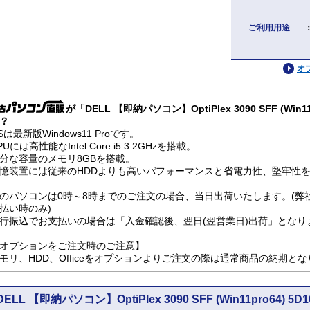
ご利用用途
オ
が「DELL 【即納パソコン】OptiPlex 3090 SFF (Wi
？
Sは最新版Windows11 Proです。
PUには高性能なIntel Core i5 3.2GHzを搭載。
分な容量のメモリ8GBを搭載。
憶装置には従来のHDDよりも高いパフォーマンスと省電力性、堅牢性を兼
のパソコンは0時～8時までのご注文の場合、当日出荷いたします。(弊
払い時のみ)
行振込でお支払いの場合は「入金確認後、翌日(翌営業日)出荷」となり
オプションをご注文時のご注意】
モリ、HDD、Officeをオプションよりご注文の際は通常商品の納期と
DELL 【即納パソコン】OptiPlex 3090 SFF (Win11pro64