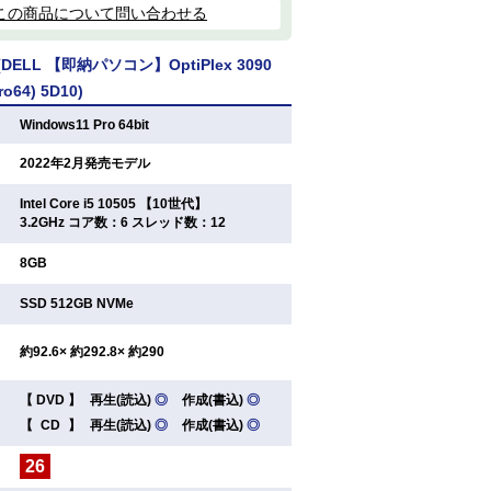
この商品について問い合わせる
ELL 【即納パソコン】OptiPlex 3090
ro64) 5D10)
：
Windows11 Pro 64bit
：
2022年2月発売モデル
Intel Core i5 10505 【10世代】
：
3.2GHz コア数：6 スレッド数：12
：
8GB
：
SSD 512GB NVMe
：
約92.6× 約292.8× 約290
【
DVD
】
再生(読込)
◎
作成(書込)
◎
：
【
CD
】
再生(読込)
◎
作成(書込)
◎
26
：