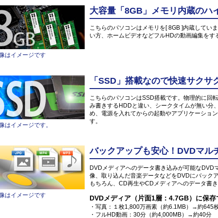
大容量「8GB」メモリ内蔵のハ
こちらのパソコンはメモリを[ 8GB ]内蔵していま
い方、ホームビデオなどフルHDの動画編集をす
像はイメージです
「SSD」搭載なので快速サクサ
こちらのパソコンはSSD搭載です。物理的に回
み書きするHDDと違い、シークタイムが無い分
め、電源を入れてからの起動やアプリケーション
す。
像はイメージです。
バックアップも安心！DVDマル
DVDメディアへのデータ書き込みが可能なDV
像、取り込んだ音楽データなどをDVDにバック
もちろん、CD再生やCDメディアへのデータ書き
像はイメージです
DVDメディア（片面1層：4.7GB）に保
・写真：１枚1,800万画素（約6.1MB）→約645
・フルHD動画：30分（約4,000MB）→約40分