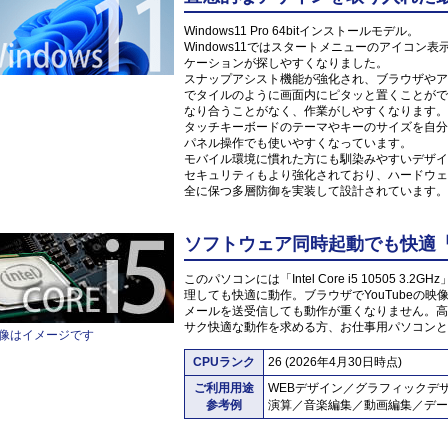
Windows11 Pro 64bitインストールモデル。
Windows11ではスタートメニューのアイコ
ケーションが探しやすくなりました。
スナップアシスト機能が強化され、ブラウザやア
でタイルのように画面内にピタッと置くことがで
なり合うことがなく、作業がしやすくなります。
タッチキーボードのテーマやキーのサイズを自分
パネル操作でも使いやすくなっています。
モバイル環境に慣れた方にも馴染みやすいデザイ
セキュリティもより強化されており、ハードウェ
全に保つ多層防御を実装して設計されています。
ソフトウェア同時起動でも快適「Inte
このパソコンには「Intel Core i5 10505
理しても快適に動作。ブラウザでYouTubeの
メールを送受信しても動作が重くなりません。高
サク快適な動作を求める方、お仕事用パソコンと
像はイメージです
CPUランク
26 (2026年4月30日時点)
ご利用用途
WEBデザイン／グラフィックデ
参考例
演算／音楽編集／動画編集／デー