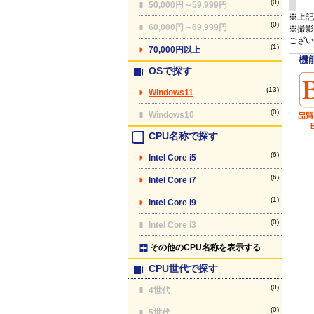
(0)
50,000円～59,999円
※上記
(0)
60,000円～69,999円
※撮影
ござい
(1)
70,000円以上
機
OSで探す
(13)
Windows11
(0)
Windows10
CPU名称で探す
(6)
Intel Core i5
(6)
Intel Core i7
(1)
Intel Core i9
(0)
Intel Core i3
その他のCPU名称を表示する
CPU世代で探す
(0)
4世代
(0)
5世代