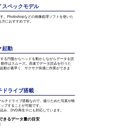
イスペックモデル
す。Photoshopなどの画像処理ソフトを使いた
る方におすすめです。
ク起動
転する円盤からヘッドを動かしながらデータを読
、動作はスムーズ。高速でデータ読込を行うた
起動が素早く、サクサク快適に作業ができま
チドライブ搭載
Dマルチドライブ搭載なので、撮りためた写真や映
アップすることが可能です。
込み、DVD再生※にも対応しています。
存できるデータ量の目安
枚