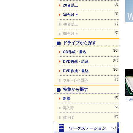
(1)
20台以上
(1)
30台以上
(0)
40台以上
(0)
50台以上
ドライブから探す
(10)
CD作成・書込
(10)
DVD再生・読込
(10)
DVD作成・書込
(0)
ブルーレイ対応
特集から探す
(4)
新着
※画
(0)
再入荷
(0)
値下げ
(8)