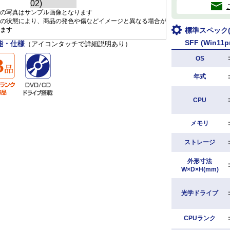
の写真はサンプル画像となります
の状態により、商品の発色や傷などイメージと異なる場合が
ます
標準スペック(D
SFF (Win11p
能・仕様
（アイコンタッチで詳細説明あり）
OS
年式
CPU
メモリ
ストレージ
外形寸法
W×D×H(mm)
光学ドライブ
CPUランク