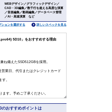
WEBデザイン／グラフィックデザイン／
CAD・3D編集／数千行を超える高度な演算
：
／音楽編集／動画編集／データベース管理
／AI・高速演算 など
プションを選択する
詳しいスペックを見る
n11pro64) 5D10」をおすすめする理由
ね備えたSSD512GBを採用。
社営業日、代引またはクレジットカード
ます。
なります。予めご了承ください。
) 5D10のおすすめポイントは