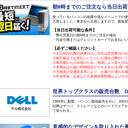
朝8時までのご注文なら当日出荷
使っているパソコンの故障や急なイベントでの使
入荷しました！東京から出荷しますので、最短翌
【当日出荷可能な条件】
・弊社営業日の朝8時までのご注文の場合
・代金引換またはクレジットカードでお支払いい
【必ずご確認ください】
※土日祝日の弊社休業日のご注文は翌営業日の出
※銀行振込でお支払いいただいた場合は弊社にて
※東京都からの出荷のため、地域により翌々日以
※本商品はお届け時間指定ができません(お買い
※天候及び交通状況等により、お届けが遅れる場
※年末年始・お盆などの長期休業時期およびその
世界トップクラスの販売台数 DE
1984年に創業。パソコン製造販売を行い、200
以降はサーバ、ストレージなどのハードウェアか
て知られる。
直感的なデザインを取り入れた最新O