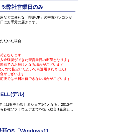
 ※弊社営業日のみ
用などに便利な「即納OK」の中古パソコンが
日にお手元に届きます。
ただいた場合
荷となります
入金確認ができた翌営業日の出荷となります
降着でのお届けとなる場合がございます
物カゴで指定いただいても適用されません)
合がございます
前後では当日出荷できない場合がございます
LL(デル)
1年には販売台数世界シェア1位となる。2012年
ら各種ソフトウェアまでを扱う総合IT企業とし
S「Windows11」