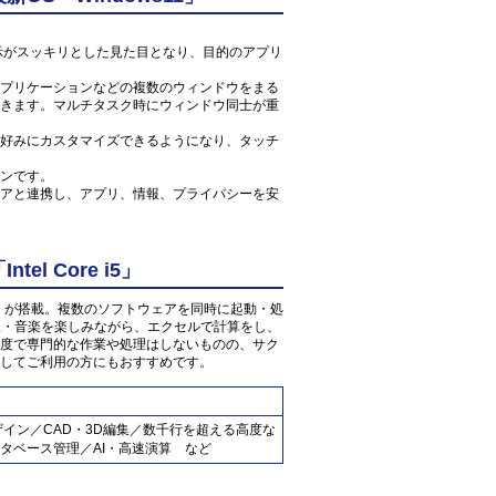
ン表示がスッキリとした見た目となり、目的のアプリ
プリケーションなどの複数のウィンドウをまる
きます。マルチタスク時にウィンドウ同士が重
好みにカスタマイズできるようになり、タッチ
ンです。
アと連携し、アプリ、情報、プライバシーを安
l Core i5」
 3.2GHz」が搭載。複数のソフトウェアを同時に起動・処
映像・音楽を楽しみながら、エクセルで計算をし、
度で専門的な作業や処理はしないものの、サク
してご利用の方にもおすすめです。
ザイン／CAD・3D編集／数千行を超える高度な
タベース管理／AI・高速演算 など