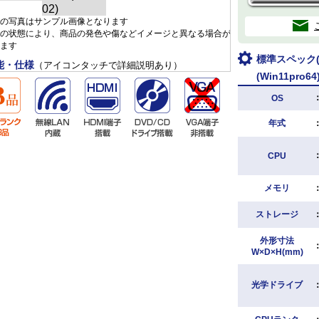
の写真はサンプル画像となります
の状態により、商品の発色や傷などイメージと異なる場合が
ます
標準スペック(D
能・仕様
（アイコンタッチで詳細説明あり）
(Win11pro64
OS
年式
CPU
メモリ
ストレージ
外形寸法
W×D×H(mm)
光学ドライブ