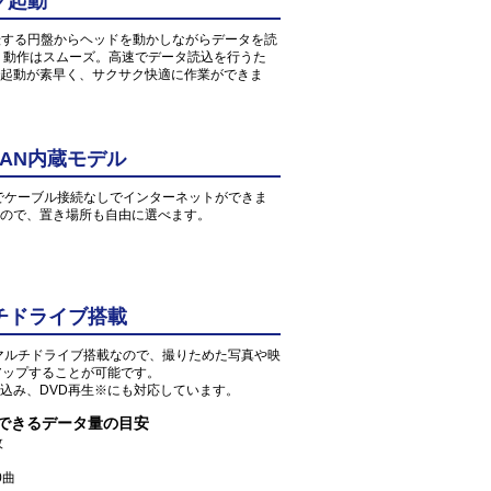
ク起動
転する円盤からヘッドを動かしながらデータを読
、動作はスムーズ。高速でデータ読込を行うた
起動が素早く、サクサク快適に作業ができま
AN内蔵モデル
環境でケーブル接続なしでインターネットができま
すので、置き場所も自由に選べます。
チドライブ搭載
Dマルチドライブ搭載なので、撮りためた写真や映
アップすることが可能です。
込み、DVD再生※にも対応しています。
存できるデータ量の目安
枚
0曲