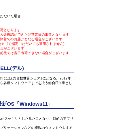
ただいた場合
荷となります
入金確認ができた翌営業日の出荷となります
降着でのお届けとなる場合がございます
物カゴで指定いただいても適用されません)
合がございます
前後では当日出荷できない場合がございます
LL(デル)
1年には販売台数世界シェア1位となる。2012年
ら各種ソフトウェアまでを扱う総合IT企業とし
S「Windows11」
ン表示がスッキリとした見た目となり、目的のアプリ
プリケーションなどの複数のウィンドウをまる