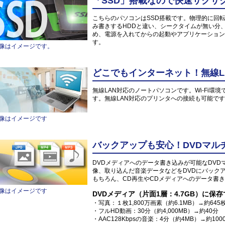
「SSD」搭載なので快速サクサ
こちらのパソコンはSSD搭載です。物理的に回
み書きするHDDと違い、シークタイムが無い分
め、電源を入れてからの起動やアプリケーション
す。
像はイメージです。
どこでもインターネット！無線L
無線LAN対応のノートパソコンです。Wi-Fi
す。無線LAN対応のプリンタへの接続も可能で
像はイメージです
バックアップも安心！DVDマル
DVDメディアへのデータ書き込みが可能なDV
像、取り込んだ音楽データなどをDVDにバック
もちろん、CD再生やCDメディアへのデータ書き
像はイメージです
DVDメディア（片面1層：4.7GB）に保
・写真：１枚1,800万画素（約6.1MB）→約645
・フルHD動画：30分（約4,000MB）→約40分
・AAC128Kbpsの音楽：4分（約4MB）→約100