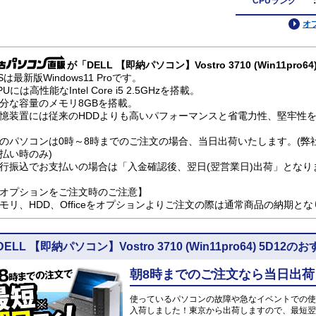
CPUランク
オ
が「DELL 【即納パソコン】Vostro 3710 (Win11pr
Sは最新版Windows11 Proです。
PUには高性能なIntel Core i5 2.5GHzを搭載。
分な容量のメモリ8GBを搭載。
憶装置には従来のHDDよりも高いパフォーマンスと省電力性、堅牢性を兼
のパソコンは0時～8時までのご注文の場合、当日出荷いたします。(弊
払い時のみ)
行振込でお支払いの場合は「入金確認後、翌日(翌営業日)出荷」となり
オプションをご注文時のご注意】
モリ、HDD、Officeをオプションよりご注文の際は通常商品の納期と
DELL 【即納パソコン】Vostro 3710 (Win11pro64) 5D1
朝8時までのご注文なら当日出荷
使っているパソコンの故障や急なイベントでの使
入荷しました！東京から出荷しますので、最短翌