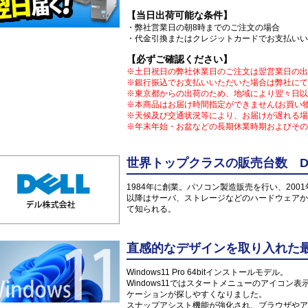
【当日出荷可能な条件】
・弊社営業日の朝8時までのご注文の場合
・代金引換またはクレジットカードでお支払いい
【必ずご確認ください】
※土日祝日の弊社休業日のご注文は翌営業日の出
※銀行振込でお支払いいただいた場合は弊社にて
※東京都からの出荷のため、地域により翌々日以
※本商品はお届け時間指定ができません(お買い
※天候及び交通状況等により、お届けが遅れる場
※年末年始・お盆などの長期休業時期およびその
世界トップクラスの販売台数 DE
1984年に創業。パソコン製造販売を行い、200
以降はサーバ、ストレージなどのハードウェアか
て知られる。
直感的なデザインを取り入れた最新O
Windows11 Pro 64bitインストールモデル。
Windows11ではスタートメニューのアイコ
ケーションが探しやすくなりました。
スナップアシスト機能が強化され、ブラウザやア