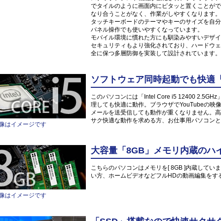
でタイルのように画面内にピタッと置くことがで
なり合うことがなく、作業がしやすくなります。
タッチキーボードのテーマやキーのサイズを自分
パネル操作でも使いやすくなっています。
モバイル環境に慣れた方にも馴染みやすいデザイ
セキュリティもより強化されており、ハードウェ
全に保つ多層防御を実装して設計されています。
ソフトウェア同時起動でも快適「Inte
このパソコンには「Intel Core i5 12400
理しても快適に動作。ブラウザでYouTubeの
メールを送受信しても動作が重くなりません。高
サク快適な動作を求める方、お仕事用パソコンと
像はイメージです
大容量「8GB」メモリ内蔵のハ
こちらのパソコンはメモリを[ 8GB ]内蔵していま
い方、ホームビデオなどフルHDの動画編集をす
像はイメージです