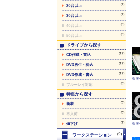
(1)
20台以上
(1)
30台以上
(0)
40台以上
(0)
50台以上
ドライブから探す
(12)
CD作成・書込
(12)
DVD再生・読込
(12)
DVD作成・書込
※画
(0)
ブルーレイ対応
特集から探す
(5)
新着
(0)
再入荷
(1)
値下げ
※画
(9)