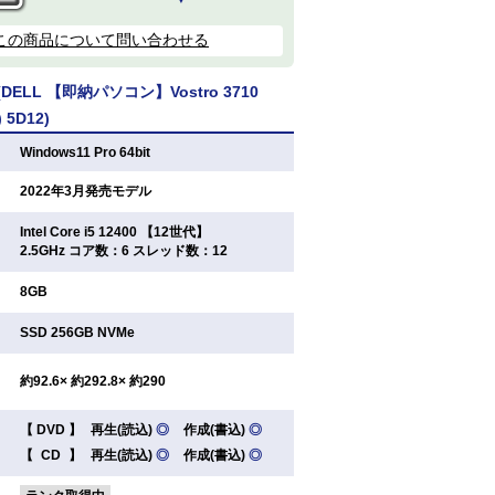
この商品について問い合わせる
ELL 【即納パソコン】Vostro 3710
) 5D12)
：
Windows11 Pro 64bit
：
2022年3月発売モデル
Intel Core i5 12400 【12世代】
：
2.5GHz コア数：6 スレッド数：12
：
8GB
：
SSD 256GB NVMe
：
約92.6× 約292.8× 約290
【
DVD
】
再生(読込)
◎
作成(書込)
◎
：
【
CD
】
再生(読込)
◎
作成(書込)
◎