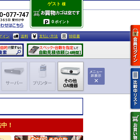
ゲスト
様
0
ポイント
グイン
送料
支払い方法
領収書
供中！