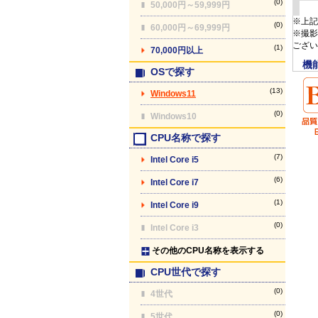
(0)
50,000円～59,999円
※上記
(0)
60,000円～69,999円
※撮影
ござい
(1)
70,000円以上
機
OSで探す
(13)
Windows11
(0)
Windows10
CPU名称で探す
(7)
Intel Core i5
(6)
Intel Core i7
(1)
Intel Core i9
(0)
Intel Core i3
その他のCPU名称を表示する
CPU世代で探す
(0)
4世代
(0)
5世代