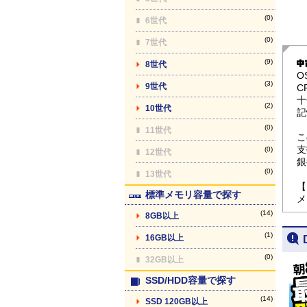
(0)
6世代
(0)
7世代
(9)
8世代
O
(3)
9世代
C
十
(2)
10世代
記
(0)
11世代
こ
支
(0)
12世代
銀
(0)
13世代
【
標準メモリ容量で探す
メ
(14)
8GB以上
(1)
16GB以上
(0)
32GB以上
SSD/HDD容量で探す
(14)
SSD 120GB以上