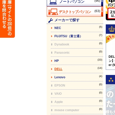
(96)
(63)
メーカーで探す
(5)
NEC
(7)
FUJITSU（富士通）
(0)
Dynabook
(0)
Panasonic
DE
(33)
HP
ン】O
er (
(14)
DELL
(4)
Lenovo
(0)
EPSON
(0)
VAIO
(0)
Apple
(0)
mouse computer