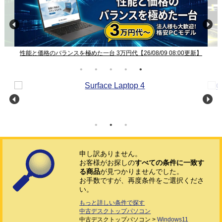
】
性能と価格のバランスを極めた一台 3万円代【26/08/09 08:00更新】
申し訳ありません。
お客様がお探しの
すべての条件に一致す
る商品
が見つかりませんでした。
お手数ですが、再度条件をご選択くださ
い。
もっと詳しい条件で探す
中古デスクトップパソコン
中古デスクトップパソコン >
Windows11