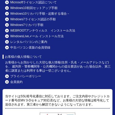
Microsoftライセンス認証について
Windows10初回セットアップ手順
Windows10リカバリ手順－起動する場合－
Windows7ライセンス認証の手順
Windows7リカバリ手順
WEBROOTアンチウィルス インストール方法
WindowsLiveメール インストール方法
レンタルパソコンのご案内
中古パソコン直販の会員登録
お客様の個人情報について
お客様からお預かりした大切な個人情報(住所・氏名・メールアドレスなど)
を、 裁判所・警察機関等・公共機関からの提出要請があった場合以外、第三
者に譲渡または利用する事は一切ございません。
プライバシーポリシー
会員規約
当サイトはSSL暗号化通信に対応しております。ご注文内容やクレジットカ
ード番号(EMV 3-Dセキュア対応済)など、お客様の大切な情報は暗号化して
送信されます。第三者から解読できないようになっております。