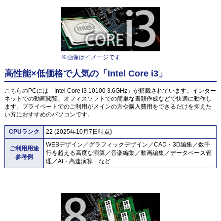
※画像はイメージです
高性能×低価格で人気の「Intel Core i3」
こちらのPCには「Intel Core i3 10100 3.6GHz」が搭載されています。インター
ネットでの動画閲覧、オフィスソフトでの簡単な書類作成などで快適に動作し
ます。プライベートでのご利用がメインの方や購入費用をできるだけを抑えた
い方におすすめのパソコンです。
CPUランク
22 (2025年10月7日時点)
WEBデザイン／グラフィックデザイン／CAD・3D編集／数千
ご利用用途
行を超える高度な演算／音楽編集／動画編集／データベース管
参考例
理／AI・高速演算 など