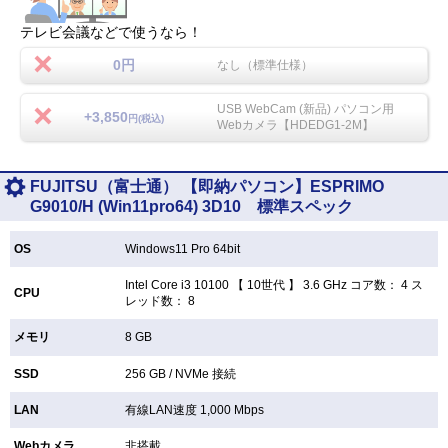
テレビ会議などで使うなら！
0円
なし（標準仕様）
USB WebCam (新品) パソコン用
+3,850
円(税込)
Webカメラ【HDEDG1-2M】
FUJITSU（富士通） 【即納パソコン】ESPRIMO
G9010/H (Win11pro64) 3D10 標準スペック
OS
Windows11 Pro 64bit
Intel Core i3 10100 【
10世代 】 3.6 GHz コア数： 4 ス
CPU
レッド数： 8
メモリ
8 GB
SSD
256 GB /
NVMe 接続
LAN
有線LAN速度 1,000 Mbps
Webカメラ
非搭載