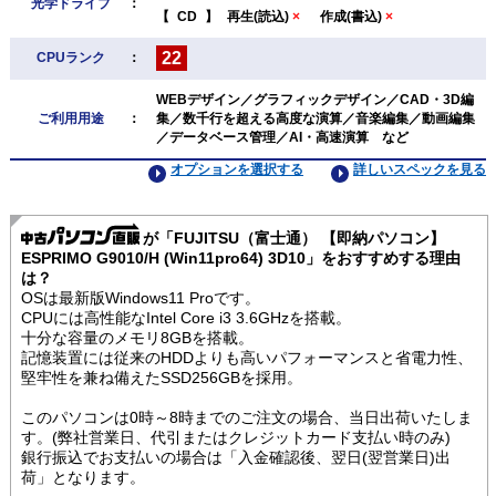
光学ドライブ
：
【
CD
】
再生(読込)
×
作成(書込)
×
22
CPUランク
：
WEBデザイン／グラフィックデザイン／CAD・3D編
ご利用用途
：
集／数千行を超える高度な演算／音楽編集／動画編集
／データベース管理／AI・高速演算 など
オプションを選択する
詳しいスペックを見る
が「FUJITSU（富士通） 【即納パソコン】
ESPRIMO G9010/H (Win11pro64) 3D10」をおすすめする理由
は？
OSは最新版Windows11 Proです。
CPUには高性能なIntel Core i3 3.6GHzを搭載。
十分な容量のメモリ8GBを搭載。
記憶装置には従来のHDDよりも高いパフォーマンスと省電力性、
堅牢性を兼ね備えたSSD256GBを採用。
このパソコンは0時～8時までのご注文の場合、当日出荷いたしま
す。(弊社営業日、代引またはクレジットカード支払い時のみ)
銀行振込でお支払いの場合は「入金確認後、翌日(翌営業日)出
荷」となります。