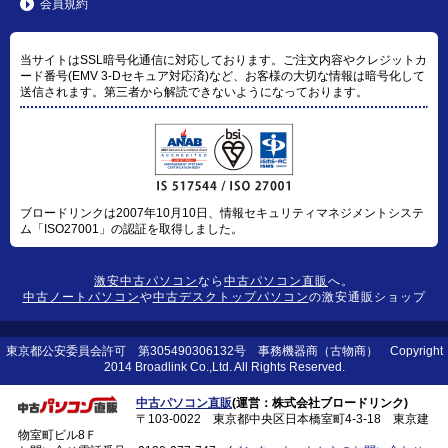
会員規約
当サイトはSSL暗号化通信に対応しております。ご注文内容やクレジットカ
ード番号(EMV 3-Dセキュア対応済)など、お客様の大切な情報は暗号化して
送信されます。第三者から解読できないようになっております。
ブロードリンクは2007年10月10日、情報セキュリティマネジメントシステ
ム「ISO27001」の認証を取得しました。
激安中古パソコン
なら
中古パソコン直販
へ。
中古ノートパソコン
や
中古デスクトップパソコン
の激安通販ショップ
東京都公安委員会許可 第305490306132号 事務機器商（古物商） Copyright
2014 Broadlink Co.,Ltd. All Rights Reserved.
中古パソコン直販
(運営：株式会社ブロードリンク)
〒103-0022 東京都中央区日本橋室町4-3-18 東京建
物室町ビル8Ｆ