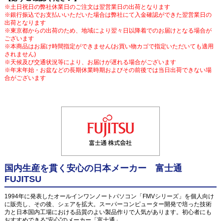
※土日祝日の弊社休業日のご注文は翌営業日の出荷となります
※銀行振込でお支払いいただいた場合は弊社にて入金確認ができた翌営業日の
出荷となります
※東京都からの出荷のため、地域により翌々日以降着でのお届けとなる場合が
ございます
※本商品はお届け時間指定ができません(お買い物カゴで指定いただいても適用
されません)
※天候及び交通状況等により、お届けが遅れる場合がございます
※年末年始・お盆などの長期休業時期およびその前後では当日出荷できない場
合がございます
国内生産を貫く安心の日本メーカー 富士通
FUJITSU
1994年に発表したオールインワンノートパソコン「FMVシリーズ」を個人向け
に販売し、その後、シェアを拡大。スーパーコンピューター開発で培った技術
力と日本国内工場における品質のよい製品作りで人気があります。初心者にも
おすすめできる“安心”のメーカー「富士通」。