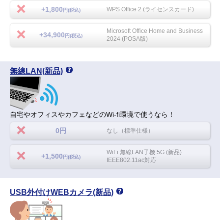
+1,800
WPS Office 2 (ライセンスカード)
円(税込)
Microsoft Office Home and Business
+34,900
円(税込)
2024 (POSA版)
無線LAN(新品)
自宅やオフィスやカフェなどのWi-fi環境で使うなら！
0円
なし（標準仕様）
WiFi 無線LAN子機 5G (新品)
+1,500
円(税込)
IEEE802.11ac対応
USB外付けWEBカメラ(新品)