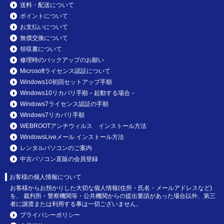
送料・配送について
ポイントについて
お支払いについて
無償交換について
領収書について
修理時のバックアップのお願い
Microsoftライセンス認証について
Windows10初回セットアップ手順
Windows10リカバリ手順－起動する場合－
Windows7ライセンス認証の手順
Windows7リカバリ手順
WEBROOTアンチウィルス インストール方法
WindowsLiveメール インストール方法
レンタルパソコンのご案内
中古パソコン直販の会員登録
お客様の個人情報について
お客様からお預かりした大切な個人情報(住所・氏名・メールアドレスなど)
を、 裁判所・警察機関等・公共機関からの提出要請があった場合以外、第三
者に譲渡または利用する事は一切ございません。
プライバシーポリシー