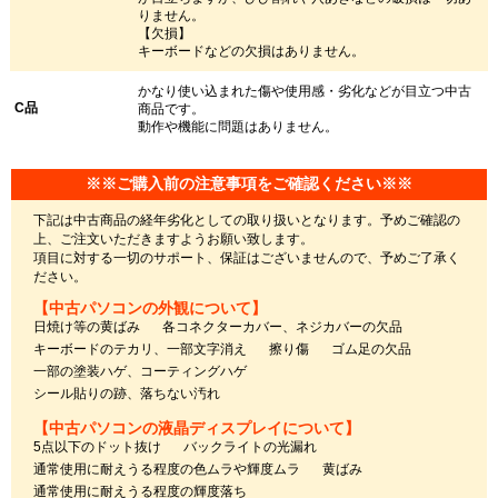
りません。
【欠損】
キーボードなどの欠損はありません。
かなり使い込まれた傷や使用感・劣化などが目立つ中古
C品
商品です。
動作や機能に問題はありません。
※※ご購入前の注意事項をご確認ください※※
下記は中古商品の経年劣化としての取り扱いとなります。予めご確認の
上、ご注文いただきますようお願い致します。
項目に対する一切のサポート、保証はございませんので、予めご了承く
ださい。
【中古パソコンの外観について】
日焼け等の黄ばみ
各コネクターカバー、ネジカバーの欠品
キーボードのテカリ、一部文字消え
擦り傷
ゴム足の欠品
一部の塗装ハゲ、コーティングハゲ
シール貼りの跡、落ちない汚れ
【中古パソコンの液晶ディスプレイについて】
5点以下のドット抜け
バックライトの光漏れ
通常使用に耐えうる程度の色ムラや輝度ムラ
黄ばみ
通常使用に耐えうる程度の輝度落ち