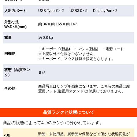
入出力ポート
USB Type-C× 2 USB3.0× 5 DisplayPort× 2
外形寸法
約 36 × 約 165 × 約 147
W×D×H(mm)
重量
約 0.8 kg
・キーボード(新品) ・マウス(新品) ・電源コード
同梱物
※上記以外の付属はございません。
※キーボード、マウスは弊社指定となります。
状態（品質ラン
Ｂ品
ク）
商品写真はサンプル画像になります。こちらの商品は縦
その他
置用フット(縦置用スタンド)は付属しておりません。
品質ランクと状態について
商品の状態によって4つのランクに分かれています。
新品・未使用品。展示品や保管などで僅かな状態変化が
S品