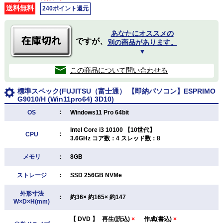
送料無料
240ポイント還元
あなたにオススメの
ですが、
別の商品があります。
▼
この商品について問い合わせる
標準スペック(FUJITSU（富士通） 【即納パソコン】ESPRIMO
G9010/H (Win11pro64) 3D10)
：
OS
Windows11 Pro 64bit
Intel Core i3 10100 【10世代】
：
CPU
3.6GHz コア数：4 スレッド数：8
メモリ
：
8GB
ストレージ
：
SSD 256GB NVMe
外形寸法
：
約36× 約165× 約147
W×D×H(mm)
【
DVD
】
再生(読込)
×
作成(書込)
×