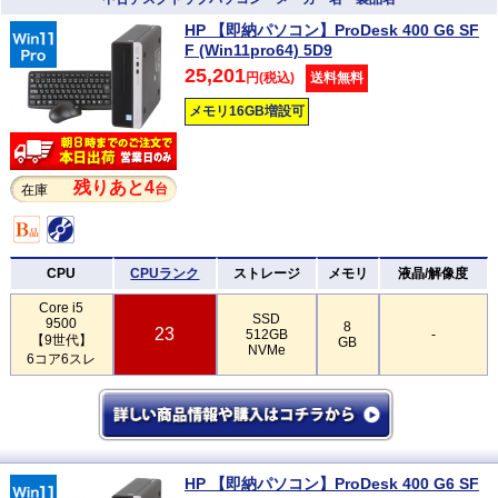
HP 【即納パソコン】ProDesk 400 G6 SF
F (Win11pro64) 5D9
25,201
円(税込)
送料無料
メモリ16GB増設可
残りあと4
台
在庫
CPU
CPUランク
ストレージ
メモリ
液晶/解像度
Core i5
SSD
9500
8
23
512GB
-
【9世代】
GB
NVMe
6コア6スレ
HP 【即納パソコン】ProDesk 400 G6 SF