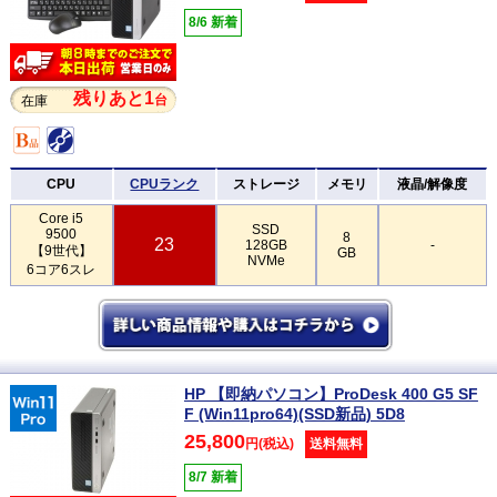
8/6 新着
残りあと1
台
在庫
CPU
CPUランク
ストレージ
メモリ
液晶/解像度
Core i5
SSD
9500
8
23
128GB
-
【9世代】
GB
NVMe
6コア6スレ
HP 【即納パソコン】ProDesk 400 G5 SF
F (Win11pro64)(SSD新品) 5D8
25,800
円(税込)
送料無料
8/7 新着