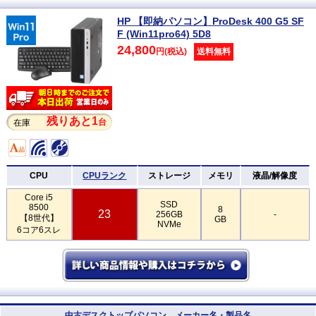
HP 【即納パソコン】ProDesk 400 G5 SF
F (Win11pro64) 5D8
24,800
円(税込)
送料無料
残りあと1
台
在庫
CPU
CPUランク
ストレージ
メモリ
液晶/解像度
Core i5
SSD
8500
8
23
256GB
-
【8世代】
GB
NVMe
6コア6スレ
中古デスクトップパソコン メーカー名・製品名