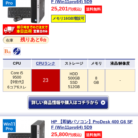
F (Win11pro64) 5D9
25,201
円(税込)
送料無料
メモリ16GB増設可
残りあと6
台
在庫
CPU
CPUランク
ストレージ
メモリ
液晶/解像度
Core i5
HDD
9500
500GB
8
23
-
【9世代】
SSD
GB
512GB
6コア6スレ
HP 【即納パソコン】ProDesk 400 G6 SF
F (Win11pro64) 5D9
25,800
円(税込)
送料無料