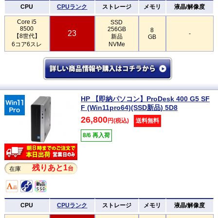
CPU
CPUランク
ストレージ
メモリ
液晶/解像度
Core i5
SSD
8500
256GB
8
23
-
【8世代】
新品
GB
6コア6スレ
NVMe
HP 【即納パソコン】ProDesk 400 G5 SF
F (Win11pro64)(SSD新品) 5D8
26,800
円(税込)
送料無料
8/6 再入荷
残りあと1
台
在庫
CPU
CPUランク
ストレージ
メモリ
液晶/解像度