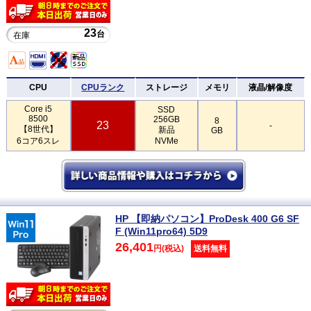
23
台
在庫
CPU
CPUランク
ストレージ
メモリ
液晶/解像度
Core i5
SSD
8500
256GB
8
23
-
【8世代】
新品
GB
6コア6スレ
NVMe
HP 【即納パソコン】ProDesk 400 G6 SF
F (Win11pro64) 5D9
26,401
円(税込)
送料無料