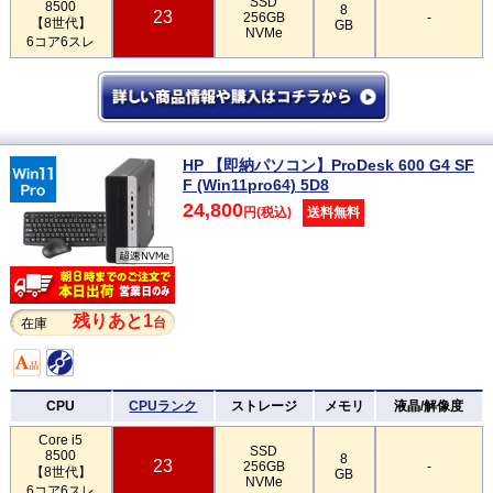
SSD
8500
8
23
256GB
-
【8世代】
GB
NVMe
6コア6スレ
HP 【即納パソコン】ProDesk 600 G4 SF
F (Win11pro64) 5D8
24,800
円(税込)
送料無料
残りあと1
台
在庫
CPU
CPUランク
ストレージ
メモリ
液晶/解像度
Core i5
SSD
8500
8
23
256GB
-
【8世代】
GB
NVMe
6コア6スレ