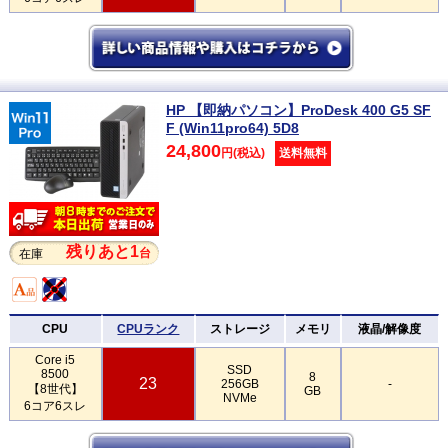
HP 【即納パソコン】ProDesk 400 G5 SF
F (Win11pro64) 5D8
24,800
円(税込)
送料無料
残りあと1
台
在庫
CPU
CPUランク
ストレージ
メモリ
液晶/解像度
Core i5
SSD
8500
8
23
256GB
-
【8世代】
GB
NVMe
6コア6スレ