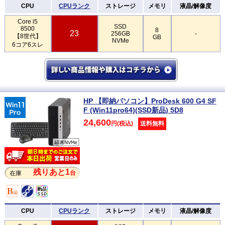
CPU
CPUランク
ストレージ
メモリ
液晶/解像度
Core i5
SSD
8500
8
23
256GB
-
【8世代】
GB
NVMe
6コア6スレ
HP 【即納パソコン】ProDesk 600 G4 SF
F (Win11pro64)(SSD新品) 5D8
24,600
円(税込)
送料無料
残りあと1
台
在庫
CPU
CPUランク
ストレージ
メモリ
液晶/解像度