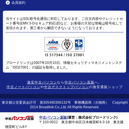
会員規約
当サイトはSSL暗号化通信に対応しております。ご注文内容やクレジットカ
ード番号(EMV 3-Dセキュア対応済)など、お客様の大切な情報は暗号化して
送信されます。第三者から解読できないようになっております。
ブロードリンクは2007年10月10日、情報セキュリティマネジメントシステ
ム「ISO27001」の認証を取得しました。
激安中古パソコン
なら
中古パソコン直販
へ。
中古ノートパソコン
や
中古デスクトップパソコン
の激安通販ショップ
東京都公安委員会許可 第305490306132号 事務機器商（古物商） Copyright
2014 Broadlink Co.,Ltd. All Rights Reserved.
中古パソコン直販
(運営：株式会社ブロードリンク)
〒103-0022 東京都中央区日本橋室町4-3-18 東京建
物室町ビル8Ｆ