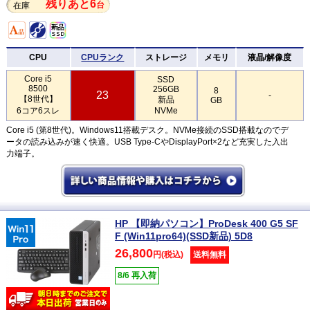
残りあと6
台
在庫
CPU
CPUランク
ストレージ
メモリ
液晶/解像度
Core i5
SSD
8500
256GB
8
23
-
【8世代】
新品
GB
6コア6スレ
NVMe
Core i5 (第8世代)。Windows11搭載デスク。NVMe接続のSSD搭載なのでデ
ータの読み込みが速く快適。USB Type-CやDisplayPort×2など充実した入出
力端子。
HP 【即納パソコン】ProDesk 400 G5 SF
F (Win11pro64)(SSD新品) 5D8
26,800
円(税込)
送料無料
8/6 再入荷