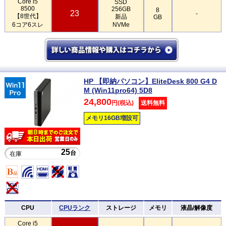
Core i5
SSD
8500
256GB
8
23
-
【8世代】
新品
GB
6コア6スレ
NVMe
HP 【即納パソコン】EliteDesk 800 G4 D
M (Win11pro64) 5D8
24,800
円(税込)
送料無料
メモリ16GB増設可
25
台
在庫
CPU
CPUランク
ストレージ
メモリ
液晶/解像度
Core i5