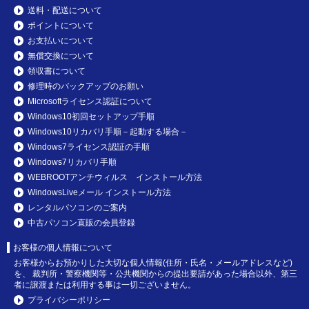
送料・配送について
ポイントについて
お支払いについて
無償交換について
領収書について
修理時のバックアップのお願い
Microsoftライセンス認証について
Windows10初回セットアップ手順
Windows10リカバリ手順－起動する場合－
Windows7ライセンス認証の手順
Windows7リカバリ手順
WEBROOTアンチウィルス インストール方法
WindowsLiveメール インストール方法
レンタルパソコンのご案内
中古パソコン直販の会員登録
お客様の個人情報について
お客様からお預かりした大切な個人情報(住所・氏名・メールアドレスなど)
を、 裁判所・警察機関等・公共機関からの提出要請があった場合以外、第三
者に譲渡または利用する事は一切ございません。
プライバシーポリシー