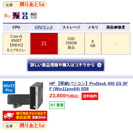
残りあと1
台
在庫
CPU
CPUランク
ストレージ
メモリ
液晶/解像度
Core i5
SSD
8500T
8
21
256GB
-
【8世代】
GB
新品
6コア6スレ
HP 【即納パソコン】ProDesk 400 G5 SF
F (Win11pro64) 5D8
23,800
円(税込)
送料無料
8/7 新着
残りあと1
台
在庫