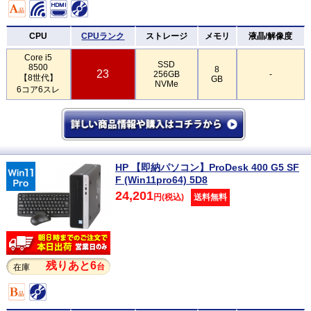
CPU
CPUランク
ストレージ
メモリ
液晶/解像度
Core i5
SSD
8500
8
23
256GB
-
【8世代】
GB
NVMe
6コア6スレ
HP 【即納パソコン】ProDesk 400 G5 SF
F (Win11pro64) 5D8
24,201
円(税込)
送料無料
残りあと6
台
在庫