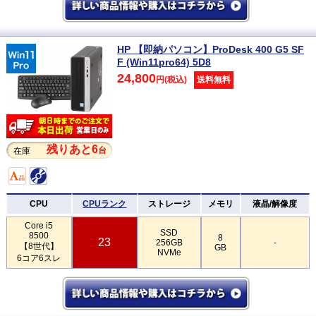
HP 【即納パソコン】ProDesk 400 G5 SF
F (Win11pro64) 5D8
24,800
円(税込)
送料無料
残りあと6
台
在庫
CPU
CPUランク
ストレージ
メモリ
液晶/解像度
Core i5
SSD
8500
8
23
256GB
-
【8世代】
GB
NVMe
6コア6スレ