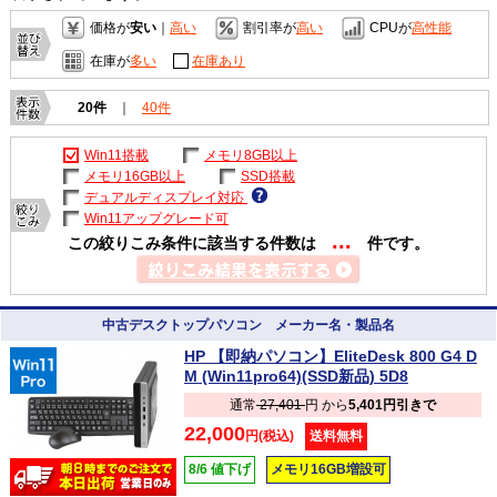
価格が
安い
｜
高い
割引率が
高い
CPUが
高性能
在庫が
多い
在庫あり
20件
｜
40件
Win11搭載
メモリ8GB以上
メモリ16GB以上
SSD搭載
デュアルディスプレイ対応
Win11アップグレード可
...
この絞りこみ条件に該当する件数は
件です。
中古デスクトップパソコン メーカー名・製品名
HP 【即納パソコン】EliteDesk 800 G4 D
M (Win11pro64)(SSD新品) 5D8
通常
27,401
円 から
5,401円引きで
22,000
円(税込)
送料無料
8/6 値下げ
メモリ16GB増設可