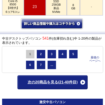
Core i5
SSD
8500
256GB
8
23
-
【8世代】
新品
GB
6コア6スレ
NVMe
541
中古デスクトップパソコン
件(在庫切れ含む)中 1-20件の製品が
表示されています。
1
2
3
4
5
最後の
ページへ
6
7
…
次の20商品を見る
(21-40件目)
激安
中古パソコン