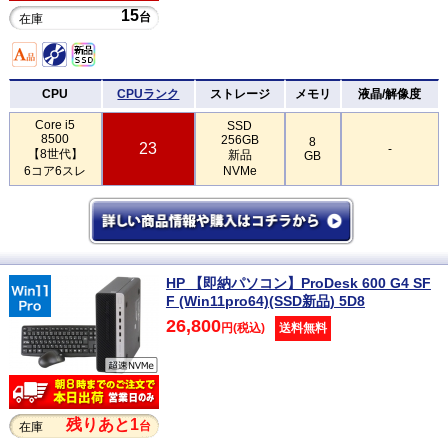
15
台
在庫
CPU
CPUランク
ストレージ
メモリ
液晶/解像度
Core i5
SSD
8500
256GB
8
23
-
【8世代】
新品
GB
6コア6スレ
NVMe
HP 【即納パソコン】ProDesk 600 G4 SF
F (Win11pro64)(SSD新品) 5D8
26,800
円(税込)
送料無料
残りあと1
台
在庫