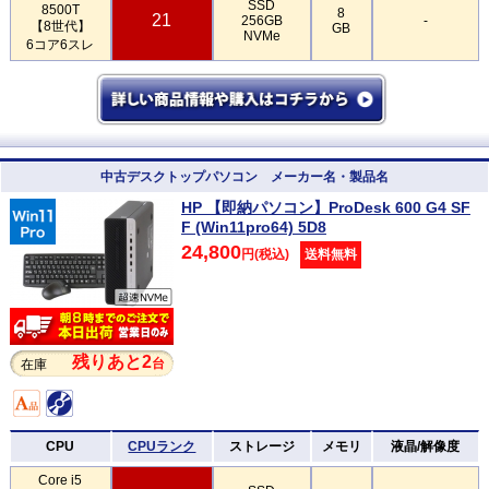
SSD
8500T
8
21
256GB
-
【8世代】
GB
NVMe
6コア6スレ
中古デスクトップパソコン メーカー名・製品名
HP 【即納パソコン】ProDesk 600 G4 SF
F (Win11pro64) 5D8
24,800
円(税込)
送料無料
残りあと2
台
在庫
CPU
CPUランク
ストレージ
メモリ
液晶/解像度
Core i5