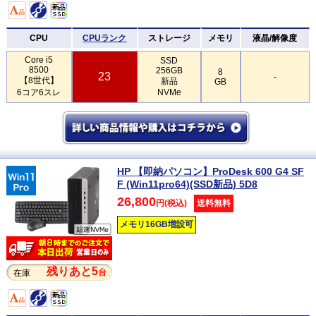
CPU
CPUランク
ストレージ
メモリ
液晶/解像度
Core i5
SSD
8500
256GB
8
23
-
【8世代】
新品
GB
6コア6スレ
NVMe
HP 【即納パソコン】ProDesk 600 G4 SF
F (Win11pro64)(SSD新品) 5D8
26,800
円(税込)
送料無料
メモリ16GB増設可
残りあと5
台
在庫