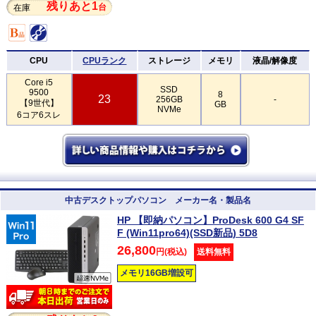
残りあと1
台
在庫
CPU
CPUランク
ストレージ
メモリ
液晶/解像度
Core i5
SSD
9500
8
23
256GB
-
【9世代】
GB
NVMe
6コア6スレ
中古デスクトップパソコン メーカー名・製品名
HP 【即納パソコン】ProDesk 600 G4 SF
F (Win11pro64)(SSD新品) 5D8
26,800
円(税込)
送料無料
メモリ16GB増設可