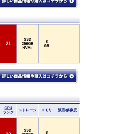
SSD
8
21
256GB
-
GB
NVMe
CPU
ストレージ
メモリ
液晶/解像度
ランク
SSD
8