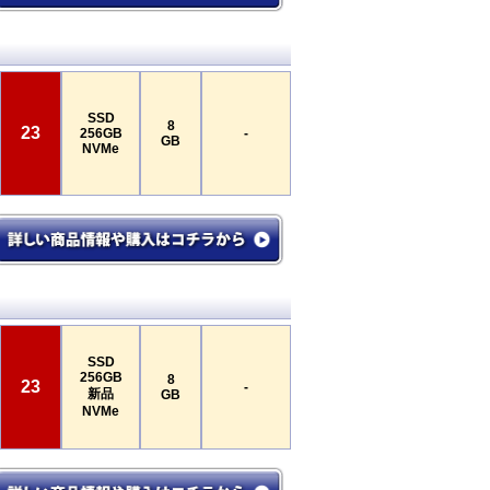
SSD
8
23
256GB
-
GB
NVMe
SSD
256GB
8
23
-
新品
GB
NVMe