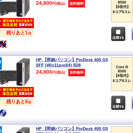
24,800
8500
円(税込)
送料無料
【8世代】
6コア6スレ
残りあと1
台
HP 【即納パソコン】ProDesk 400 G5
SFF (Win11pro64) 5D8
Core i5
24,800
8500
円(税込)
送料無料
【8世代】
6コア6スレ
残りあと6
台
HP 【即納パソコン】ProDesk 400 G5