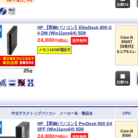
台
HP 【即納パソコン】EliteDesk 800 G
4 DM (Win11pro64) 5D8
Core i5
24,800
円(税込)
送料無料
8500T
【8世代】
メモリ16GB増設可
6コア6スレ
25
台
中古デスクトップパソコン メーカー名・製品名
CPU
HP 【即納パソコン】ProDesk 600 G4
SFF (Win11pro64) 5D8
Core i5
24,800
8500
円(税込)
送料無料