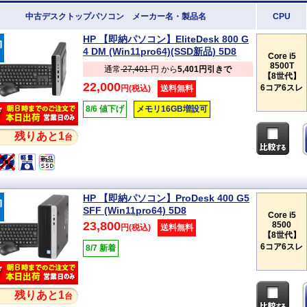
中古デスクトップパソコン メーカー名・製品名
CPU
HP 【即納パソコン】EliteDesk 800 G
4 DM (Win11pro64)(SSD新品) 5D8
Core i5
8500T
通常
27,401
円 から
5,401円引きで
【8世代】
22,000
6コア6スレ
円(税込)
送料無料
8/6 値下げ
メモリ16GB増設可
残りあと1
台
HP 【即納パソコン】ProDesk 400 G5
SFF (Win11pro64) 5D8
Core i5
23,800
8500
円(税込)
送料無料
【8世代】
6コア6スレ
8/7 新着
残りあと1
台