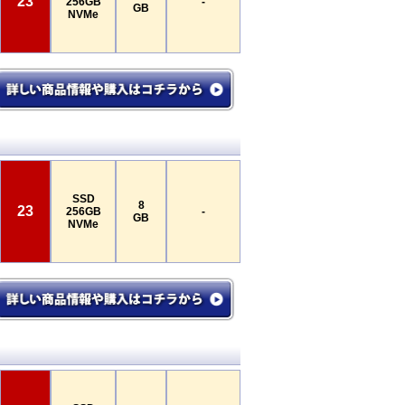
23
256GB
-
GB
NVMe
SSD
8
23
256GB
-
GB
NVMe