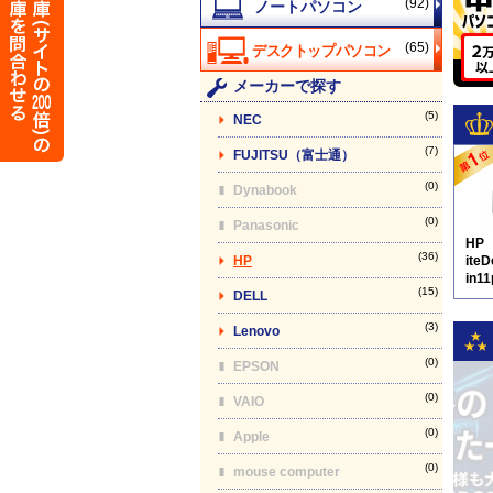
(92)
(65)
メーカーで探す
(5)
NEC
(7)
FUJITSU（富士通）
(0)
Dynabook
(0)
Panasonic
HP
(36)
HP
ite
in1
(15)
DELL
D8
(3)
Lenovo
(0)
EPSON
(0)
VAIO
(0)
Apple
(0)
mouse computer