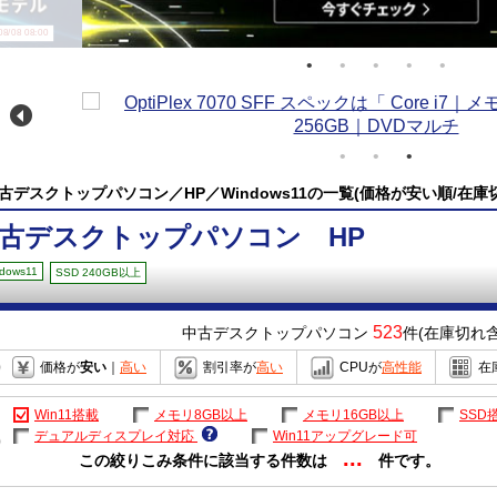
/08 08:00
古デスクトップパソコン／HP／Windows11の一覧(価格が安い順/在庫
古デスクトップパソコン HP
dows11
SSD 240GB以上
523
中古デスクトップパソコン
件(在庫切れ含
価格が
安い
｜
高い
割引率が
高い
CPUが
高性能
在
Win11搭載
メモリ8GB以上
メモリ16GB以上
SSD
デュアルディスプレイ対応
Win11アップグレード可
...
この絞りこみ条件に該当する件数は
件です。