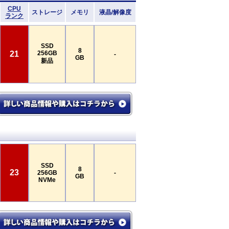
CPU
ストレージ
メモリ
液晶/解像度
ランク
SSD
8
21
256GB
-
GB
新品
SSD
8
23
256GB
-
GB
NVMe