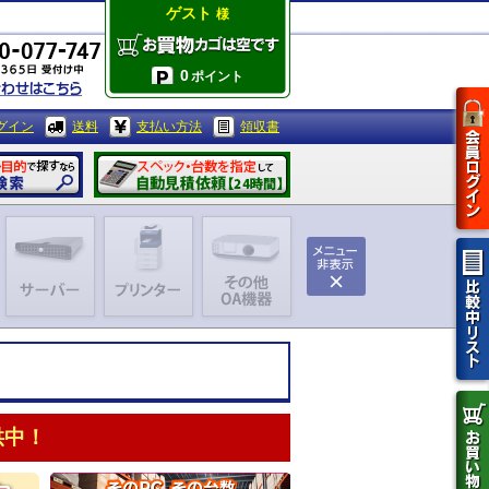
ゲスト
様
0
ポイント
グイン
送料
支払い方法
領収書
供中！