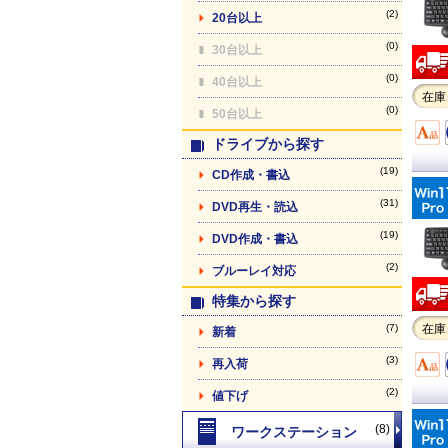
(2)
20台以上
(0)
30台以上
(0)
40台以上
在庫
(0)
50台以上
ドライブから探す
(19)
CD作成・書込
(31)
DVD再生・読込
(19)
DVD作成・書込
(2)
ブルーレイ対応
特集から探す
(7)
在庫
新着
(3)
再入荷
(2)
値下げ
(8)