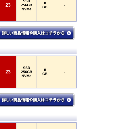
SSD
8
23
256GB
-
GB
NVMe
SSD
8
23
256GB
-
GB
NVMe