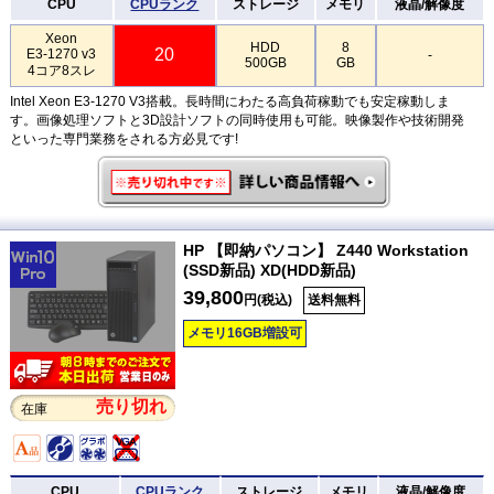
CPU
CPUランク
ストレージ
メモリ
液晶/解像度
Xeon
HDD
8
20
E3-1270 v3
-
500GB
GB
4コア8スレ
Intel Xeon E3-1270 V3搭載。長時間にわたる高負荷稼動でも安定稼動しま
す。画像処理ソフトと3D設計ソフトの同時使用も可能。映像製作や技術開発
といった専門業務をされる方必見です!
HP 【即納パソコン】 Z440 Workstation
(SSD新品) XD(HDD新品)
39,800
円(税込)
送料無料
メモリ16GB増設可
売り切れ
在庫
CPU
CPUランク
ストレージ
メモリ
液晶/解像度