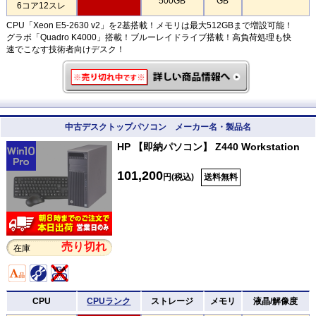
500GB
GB
6コア12スレ
CPU「Xeon E5-2630 v2」を2基搭載！メモリは最大512GBまで増設可能！
グラボ「Quadro K4000」搭載！ブルーレイドライブ搭載！高負荷処理も快
速でこなす技術者向けデスク！
中古デスクトップパソコン メーカー名・製品名
HP 【即納パソコン】 Z440 Workstation
101,200
円(税込)
送料無料
売り切れ
在庫
CPU
CPUランク
ストレージ
メモリ
液晶/解像度