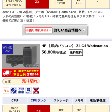
22
E3-1270 v5
-
512GB
GB
4コア8スレ
Xeon E3-1270 v5搭載。グラボ「NVIDIA Quadro K420」搭載。4コア8スレ
ッドの高性能CPU搭載！メモリ16GB搭載で並列処理もサクサク動作！SSD
搭載で起動が速く快適！
HP 【即納パソコン】 Z4 G4 Workstation
58,800
円(税込)
送料無料
売り切れ
在庫
CPU
CPUランク
ストレージ
メモリ
液晶/解像度
Xeon
HDD
32
26
W-2133
-