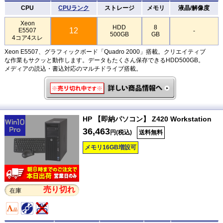
CPU
CPUランク
ストレージ
メモリ
液晶/解像度
Xeon
HDD
8
12
E5507
-
500GB
GB
4コア4スレ
Xeon E5507、グラフィックボード「Quadro 2000」搭載。クリエイティブ
な作業もサクッと動作します。データもたくさん保存できるHDD500GB。
メディアの読込・書込対応のマルチドライブ搭載。
HP 【即納パソコン】 Z420 Workstation
36,463
円(税込)
送料無料
メモリ16GB増設可
売り切れ
在庫