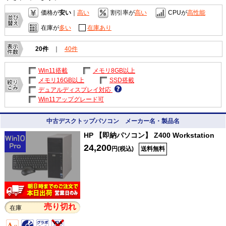
価格が
安い
｜
高い
割引率が
高い
CPUが
高性能
在庫が
多い
在庫あり
20件
｜
40件
Win11搭載
メモリ8GB以上
メモリ16GB以上
SSD搭載
デュアルディスプレイ対応
Win11アップグレード可
中古デスクトップパソコン メーカー名・製品名
HP 【即納パソコン】 Z400 Workstation
24,200
円(税込)
送料無料
売り切れ
在庫