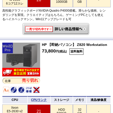
1000GB
GB
6コア12スレ
高性能グラフィックボードNVIDIA Quadro P4000搭載。滑らかな描画、レン
ダリングを実現。クリエイティブはもちろん、ゲーミングPCとしても使え
るハイスペックマシン。Win11アップグレードも可
HP 【即納パソコン】 Z820 Workstation
73,800
円(税込)
送料無料
売り切れ
在庫
CPU
CPUランク
ストレージ
メモリ
液晶/解像度
Xeon
HDD
32
21
E5-2630 v2
-