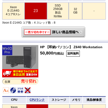
SSD
Xeon
256GB
32
23
E-2144G
-
新品
GB
4コア8スレ
NVMe
Xeon E-2144G コア数：4 スレッド数：8
HP 【即納パソコン】 Z640 Workstation
50,800
円(税込)
送料無料
売り切れ
在庫
CPU
CPUランク
ストレージ
メモリ
液晶/解像度
Xeon