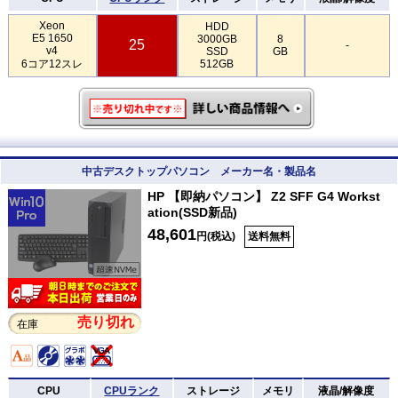
Xeon
HDD
E5 1650
3000GB
8
25
-
v4
SSD
GB
6コア12スレ
512GB
中古デスクトップパソコン メーカー名・製品名
HP 【即納パソコン】 Z2 SFF G4 Workst
ation(SSD新品)
48,601
円(税込)
送料無料
売り切れ
在庫
CPU
CPUランク
ストレージ
メモリ
液晶/解像度