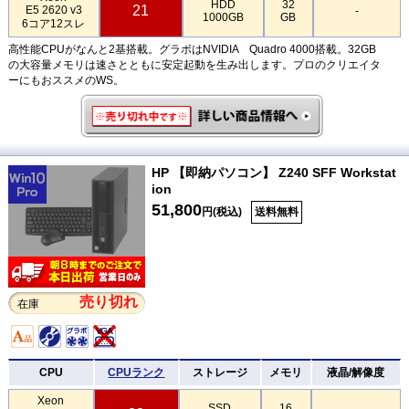
HDD
32
21
E5 2620 v3
-
1000GB
GB
6コア12スレ
高性能CPUがなんと2基搭載。グラボはNVIDIA Quadro 4000搭載。32GB
の大容量メモリは速さとともに安定起動を生み出します。プロのクリエイタ
ーにもおススメのWS。
HP 【即納パソコン】 Z240 SFF Workstat
ion
51,800
円(税込)
送料無料
売り切れ
在庫
CPU
CPUランク
ストレージ
メモリ
液晶/解像度
Xeon
SSD
16