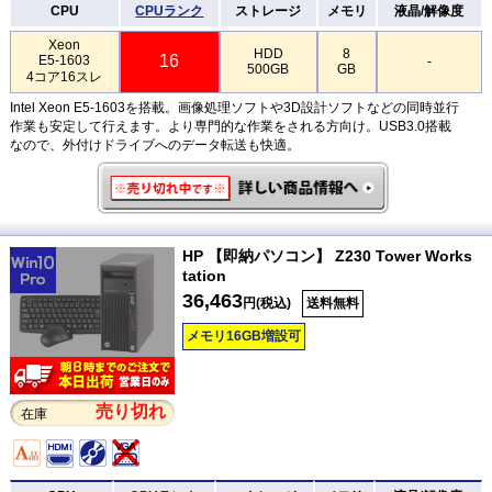
CPU
CPUランク
ストレージ
メモリ
液晶/解像度
Xeon
HDD
8
16
E5-1603
-
500GB
GB
4コア16スレ
Intel Xeon E5-1603を搭載。画像処理ソフトや3D設計ソフトなどの同時並行
作業も安定して行えます。より専門的な作業をされる方向け。USB3.0搭載
なので、外付けドライブへのデータ転送も快適。
HP 【即納パソコン】 Z230 Tower Works
tation
36,463
円(税込)
送料無料
メモリ16GB増設可
売り切れ
在庫