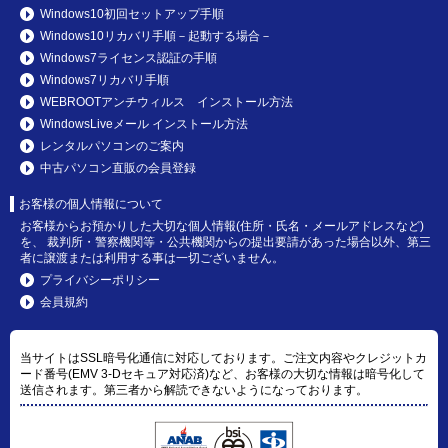
Windows10初回セットアップ手順
Windows10リカバリ手順－起動する場合－
Windows7ライセンス認証の手順
Windows7リカバリ手順
WEBROOTアンチウィルス インストール方法
WindowsLiveメール インストール方法
レンタルパソコンのご案内
中古パソコン直販の会員登録
お客様の個人情報について
お客様からお預かりした大切な個人情報(住所・氏名・メールアドレスなど)
を、 裁判所・警察機関等・公共機関からの提出要請があった場合以外、第三
者に譲渡または利用する事は一切ございません。
プライバシーポリシー
会員規約
当サイトはSSL暗号化通信に対応しております。ご注文内容やクレジットカ
ード番号(EMV 3-Dセキュア対応済)など、お客様の大切な情報は暗号化して
送信されます。第三者から解読できないようになっております。