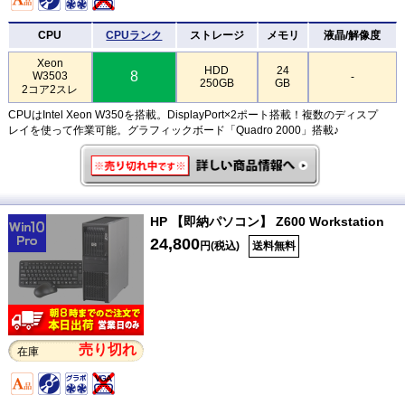
CPU
CPUランク
ストレージ
メモリ
液晶/解像度
Xeon
HDD
24
8
W3503
-
250GB
GB
2コア2スレ
CPUはIntel Xeon W350を搭載。DisplayPort×2ポート搭載！複数のディスプ
レイを使って作業可能。グラフィックボード「Quadro 2000」搭載♪
HP 【即納パソコン】 Z600 Workstation
24,800
円(税込)
送料無料
売り切れ
在庫