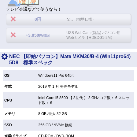
テレビ会議などで使うなら！
0円
なし（標準仕様）
USB WebCam (新品) パソコン用
+3,850
円(税込)
Webカメラ【HDEDG1-2M】
NEC 【即納パソコン】Mate MKM30/B-4 (Win11pro64)
5D8 標準スペック
OS
Windows11 Pro 64bit
年式
2019 年 1 月 発売モデル
Intel Core i5 8500 【
8世代 】 3 GHz コア数： 6 スレッ
CPU
ド数： 6
メモリ
8 GB /最大 32 GB
SSD
256 GB /
NVMe 接続
光学ドライブ
CD-ROM /
DVD-ROM