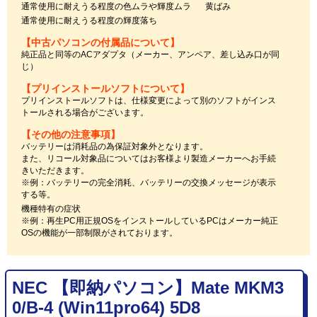
通常使用に耐えうる程度の色ムラや輝度ムラ
黄ばみ
通常使用に耐えうる程度の輝度落ち
【中古パソコンの付属品について】
純正品と同等のACアダプタ（メーカー、アンペア、差し込み口が同
じ）
【プリインストールソフトについて】
プリインストールソフトは、仕様変更によって別のソフトがインス
トールされる場合がございます。
【その他の注意事項】
バッテリーは消耗品の為保証対象外となります。
また、リコール対象品についてはお客様より製造メーカーへお手続
きいただきます。
※例：バッテリーの完全消耗、バッテリーの交換メッセージが表示
する等。
機種特有の症状
※例：再生PC用正規OSをインストールしているPCはメーカー純正
OSの機能が一部制限がされております。
NEC 【即納パソコン】Mate MKM3
0/B-4 (Win11pro64) 5D8