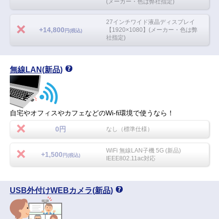
(メーカー・色は弊社指定)
27インチワイド液晶ディスプレイ
+14,800
【1920×1080】(メーカー・色は弊
円(税込)
社指定)
無線LAN(新品)
自宅やオフィスやカフェなどのWi-fi環境で使うなら！
0円
なし（標準仕様）
WiFi 無線LAN子機 5G (新品)
+1,500
円(税込)
IEEE802.11ac対応
USB外付けWEBカメラ(新品)