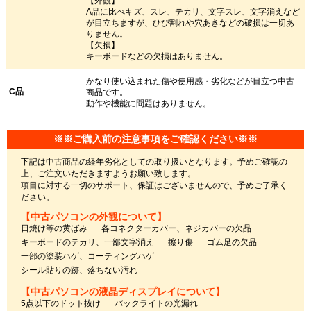
【外観】
A品に比べキズ、スレ、テカリ、文字スレ、文字消えなど
が目立ちますが、ひび割れや穴あきなどの破損は一切あ
りません。
【欠損】
キーボードなどの欠損はありません。
かなり使い込まれた傷や使用感・劣化などが目立つ中古
C品
商品です。
動作や機能に問題はありません。
※※ご購入前の注意事項をご確認ください※※
下記は中古商品の経年劣化としての取り扱いとなります。予めご確認の
上、ご注文いただきますようお願い致します。
項目に対する一切のサポート、保証はございませんので、予めご了承く
ださい。
【中古パソコンの外観について】
日焼け等の黄ばみ
各コネクターカバー、ネジカバーの欠品
キーボードのテカリ、一部文字消え
擦り傷
ゴム足の欠品
一部の塗装ハゲ、コーティングハゲ
シール貼りの跡、落ちない汚れ
【中古パソコンの液晶ディスプレイについて】
5点以下のドット抜け
バックライトの光漏れ