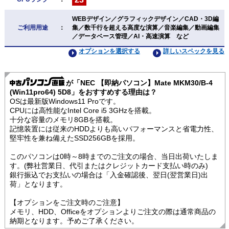
WEBデザイン／グラフィックデザイン／CAD・3D編
ご利用用途
：
集／数千行を超える高度な演算／音楽編集／動画編集
／データベース管理／AI・高速演算 など
オプションを選択する
詳しいスペックを見る
が「NEC 【即納パソコン】Mate MKM30/B-4
(Win11pro64) 5D8」をおすすめする理由は？
OSは最新版Windows11 Proです。
CPUには高性能なIntel Core i5 3GHzを搭載。
十分な容量のメモリ8GBを搭載。
記憶装置には従来のHDDよりも高いパフォーマンスと省電力性、
堅牢性を兼ね備えたSSD256GBを採用。
このパソコンは0時～8時までのご注文の場合、当日出荷いたしま
す。(弊社営業日、代引またはクレジットカード支払い時のみ)
銀行振込でお支払いの場合は「入金確認後、翌日(翌営業日)出
荷」となります。
【オプションをご注文時のご注意】
メモリ、HDD、Officeをオプションよりご注文の際は通常商品の
納期となります。予めご了承ください。