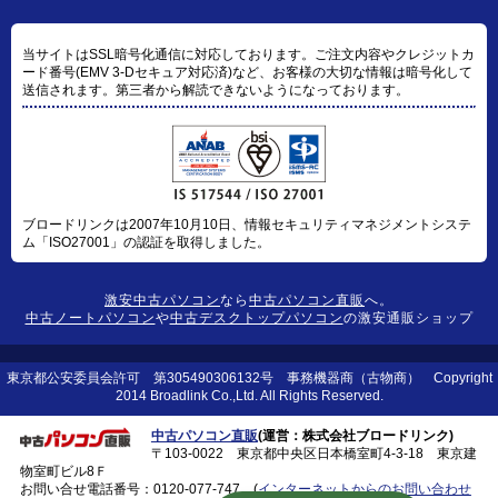
当サイトはSSL暗号化通信に対応しております。ご注文内容やクレジットカ
ード番号(EMV 3-Dセキュア対応済)など、お客様の大切な情報は暗号化して
送信されます。第三者から解読できないようになっております。
ブロードリンクは2007年10月10日、情報セキュリティマネジメントシステ
ム「ISO27001」の認証を取得しました。
激安中古パソコン
なら
中古パソコン直販
へ。
中古ノートパソコン
や
中古デスクトップパソコン
の激安通販ショップ
東京都公安委員会許可 第305490306132号 事務機器商（古物商） Copyright
2014 Broadlink Co.,Ltd. All Rights Reserved.
中古パソコン直販
(運営：株式会社ブロードリンク)
〒103-0022 東京都中央区日本橋室町4-3-18 東京建
物室町ビル8Ｆ
お問い合せ電話番号：
0120-077-747
(
インターネットからのお問い合わせ