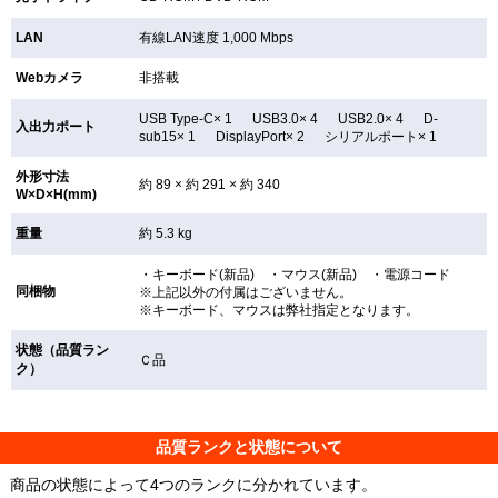
LAN
有線LAN速度 1,000 Mbps
Webカメラ
非搭載
USB Type-C× 1 USB3.0× 4 USB2.0× 4 D-
入出力ポート
sub15× 1 DisplayPort× 2 シリアルポート× 1
外形寸法
約 89 × 約 291 × 約 340
W×D×H(mm)
重量
約 5.3 kg
・キーボード(新品) ・マウス(新品) ・電源コード
同梱物
※上記以外の付属はございません。
※キーボード、マウスは弊社指定となります。
状態（品質ラン
Ｃ品
ク）
品質ランクと状態について
商品の状態によって4つのランクに分かれています。