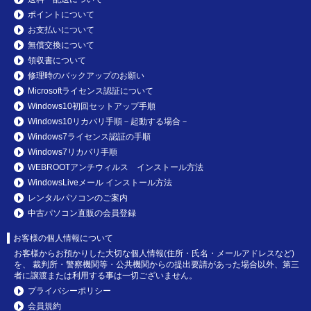
ポイントについて
お支払いについて
無償交換について
領収書について
修理時のバックアップのお願い
Microsoftライセンス認証について
Windows10初回セットアップ手順
Windows10リカバリ手順－起動する場合－
Windows7ライセンス認証の手順
Windows7リカバリ手順
WEBROOTアンチウィルス インストール方法
WindowsLiveメール インストール方法
レンタルパソコンのご案内
中古パソコン直販の会員登録
お客様の個人情報について
お客様からお預かりした大切な個人情報(住所・氏名・メールアドレスなど)
を、 裁判所・警察機関等・公共機関からの提出要請があった場合以外、第三
者に譲渡または利用する事は一切ございません。
プライバシーポリシー
会員規約