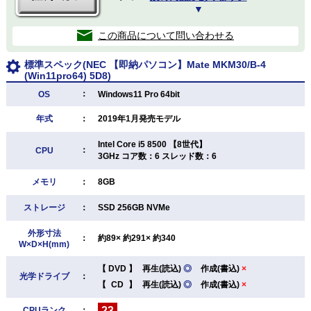
▼
この商品について問い合わせる
標準スペック(NEC 【即納パソコン】Mate MKM30/B-4
(Win11pro64) 5D8)
：
OS
Windows11 Pro 64bit
年式
：
2019年1月発売モデル
Intel Core i5 8500 【8世代】
：
CPU
3GHz コア数：6 スレッド数：6
メモリ
：
8GB
ストレージ
：
SSD 256GB NVMe
外形寸法
：
約89× 約291× 約340
W×D×H(mm)
【
DVD
】
再生(読込)
◎
作成(書込)
×
光学ドライブ
：
【
CD
】
再生(読込)
◎
作成(書込)
×
23
CPUランク
：