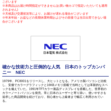
ございます
※本商品はお届け時間指定ができません(お買い物カゴで指定いただいても適用
されません)
※天候及び交通状況等により、お届けが遅れる場合がございます
※年末年始・お盆などの長期休業時期およびその前後では当日出荷できない場
合がございます
確かな技術力と圧倒的な人気 日本のトップカンパ
ニー NEC
1979年、PC8001をリリースし、大ヒットとなる。アメリカ製パソコンと比較
し、安価でカラーグラフィックと16KBメモリ搭載で当時としては革新的なスペ
ックを備えていた。1991年TFTカラー液晶ディスプレイを搭載した、世界初の
カラーノートパソコンを発売。常に日本のユーザーと寄り添い、使いやすさを
追求した商品開発を続けており、初心者から上級者まで幅広く利用されてい
る。