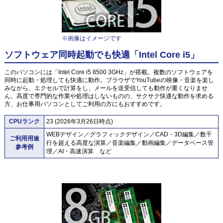
※画像はイメージです
ソフトウェア同時起動でも快適「Intel Core i5」
このパソコンには「Intel Core i5 8500 3GHz」が搭載。複数のソフトウェアを
同時に起動・処理しても快適に動作。ブラウザでYouTubeの映像・音楽を楽し
みながら、エクセルで計算をし、メールを送受信しても動作が重くなりませ
ん。高度で専門的な作業や処理はしないものの、サクサク快適な動作を求める
方、お仕事用パソコンとしてご利用の方にもおすすめです。
CPUランク
23 (2026年3月26日時点)
WEBデザイン／グラフィックデザイン／CAD・3D編集／数千
ご利用用途
行を超える高度な演算／音楽編集／動画編集／データベース管
参考例
理／AI・高速演算 など