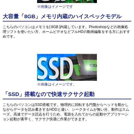
※画像はイメージです
大容量「8GB」メモリ内蔵のハイスペックモデル
こちらのパソコンはメモリを[ 8GB ]内蔵しています。Photoshopなどの画像処
理ソフトを使いたい方、ホームビデオなどフルHDの動画編集をする方におすす
めです。
※画像はイメージです。
「SSD」搭載なので快速サクサク起動
こちらのパソコンはSSD搭載です。物理的に回転する円盤からヘッドを動かし
ながらデータを読み書きするHDDと違い、シークタイムが無い分、動作はスム
ーズ。高速でデータ読込を行うため、電源を入れてからの起動やアプリケーシ
ョン起動が素早く、サクサク快適に作業ができます。