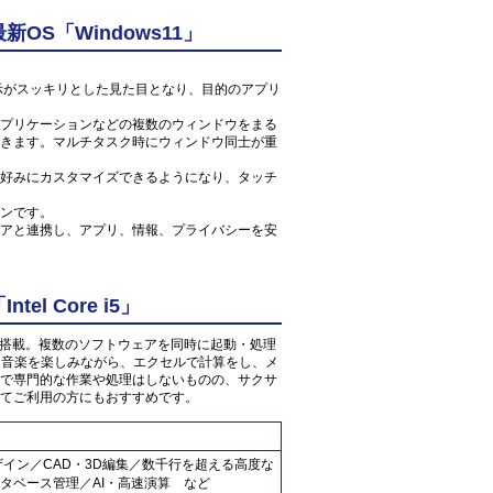
S「Windows11」
ン表示がスッキリとした見た目となり、目的のアプリ
プリケーションなどの複数のウィンドウをまる
きます。マルチタスク時にウィンドウ同士が重
好みにカスタマイズできるようになり、タッチ
ンです。
アと連携し、アプリ、情報、プライバシーを安
l Core i5」
3GHz」が搭載。複数のソフトウェアを同時に起動・処理
像・音楽を楽しみながら、エクセルで計算をし、メ
で専門的な作業や処理はしないものの、サクサ
てご利用の方にもおすすめです。
ザイン／CAD・3D編集／数千行を超える高度な
タベース管理／AI・高速演算 など