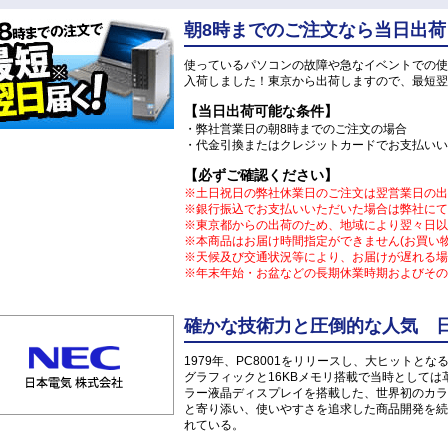
朝8時までのご注文なら当日出荷
使っているパソコンの故障や急なイベントでの使
入荷しました！東京から出荷しますので、最短翌
【当日出荷可能な条件】
・弊社営業日の朝8時までのご注文の場合
・代金引換またはクレジットカードでお支払いい
【必ずご確認ください】
※土日祝日の弊社休業日のご注文は翌営業日の出
※銀行振込でお支払いいただいた場合は弊社にて
※東京都からの出荷のため、地域により翌々日以
※本商品はお届け時間指定ができません(お買い
※天候及び交通状況等により、お届けが遅れる場
※年末年始・お盆などの長期休業時期およびその
確かな技術力と圧倒的な人気 日
1979年、PC8001をリリースし、大ヒット
グラフィックと16KBメモリ搭載で当時としては革
ラー液晶ディスプレイを搭載した、世界初のカラ
と寄り添い、使いやすさを追求した商品開発を続
れている。