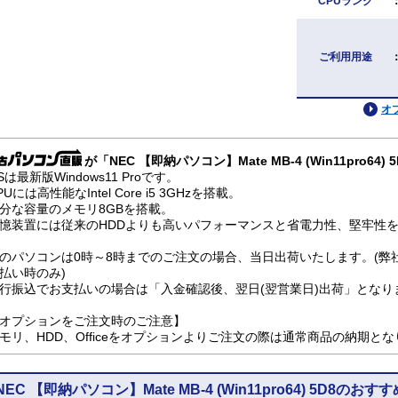
CPUランク
ご利用用途
オ
が「NEC 【即納パソコン】Mate MB-4 (Win11pro6
Sは最新版Windows11 Proです。
PUには高性能なIntel Core i5 3GHzを搭載。
分な容量のメモリ8GBを搭載。
憶装置には従来のHDDよりも高いパフォーマンスと省電力性、堅牢性を兼
のパソコンは0時～8時までのご注文の場合、当日出荷いたします。(弊
払い時のみ)
行振込でお支払いの場合は「入金確認後、翌日(翌営業日)出荷」となり
オプションをご注文時のご注意】
モリ、HDD、Officeをオプションよりご注文の際は通常商品の納期と
NEC 【即納パソコン】Mate MB-4 (Win11pro64) 5D8のお