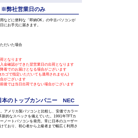
 ※弊社営業日のみ
用などに便利な「即納OK」の中古パソコンが
日にお手元に届きます。
ただいた場合
荷となります
入金確認ができた翌営業日の出荷となります
降着でのお届けとなる場合がございます
物カゴで指定いただいても適用されません)
合がございます
前後では当日出荷できない場合がございます
本のトップカンパニー NEC
となる。アメリカ製パソコンと比較し、安価でカラー
新的なスペックを備えていた。1991年TFTカ
ーノートパソコンを発売。常に日本のユーザー
けており、初心者から上級者まで幅広く利用さ