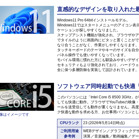
直感的なデザインを取り入れた最新O
Windows11 Pro 64bitインストールモデル。
Windows11ではスタートメニューのアイコ
ケーションが探しやすくなりました。
スナップアシスト機能が強化され、ブラウザやア
でタイルのように画面内にピタッと置くことがで
なり合うことがなく、作業がしやすくなります。
タッチキーボードのテーマやキーのサイズを自分
パネル操作でも使いやすくなっています。
モバイル環境に慣れた方にも馴染みやすいデザイ
セキュリティもより強化されており、ハードウェ
全に保つ多層防御を実装して設計されています。
ソフトウェア同時起動でも快適「Inte
このパソコンには「Intel Core i5 8500 
しても快適に動作。ブラウザでYouTubeの映
ールを送受信しても動作が重くなりません。高度
ク快適な動作を求める方、お仕事用パソコンとし
像はイメージです
CPUランク
23 (2026年5月14日時点)
ご利用用途
WEBデザイン／グラフィックデ
参考例
演算／音楽編集／動画編集／デー