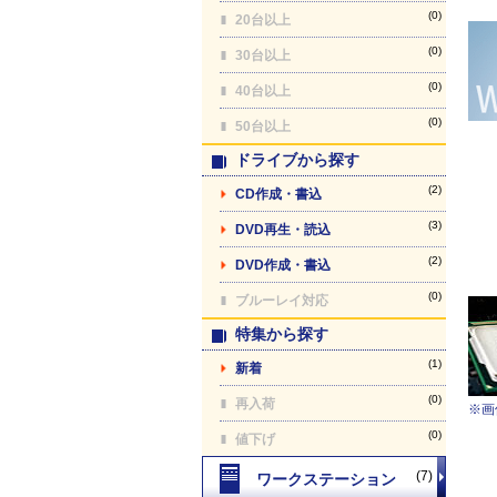
(0)
20台以上
(0)
30台以上
(0)
40台以上
(0)
50台以上
ドライブから探す
(2)
CD作成・書込
(3)
DVD再生・読込
(2)
DVD作成・書込
(0)
ブルーレイ対応
特集から探す
(1)
新着
(0)
再入荷
※画
(0)
値下げ
(7)