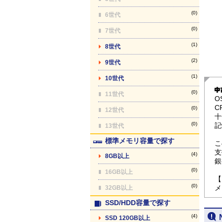
(0)
6世代
(0)
7世代
(1)
8世代
(2)
9世代
(1)
10世代
(0)
11世代
O
C
(0)
12世代
十
(0)
記
13世代
標準メモリ容量で探す
こ
支
(4)
8GB以上
銀
(0)
16GB以上
【
(0)
メ
32GB以上
SSD/HDD容量で探す
(4)
SSD 120GB以上