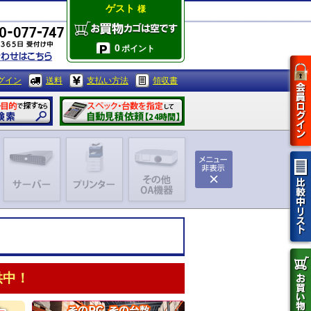
ゲスト
様
0
ポイント
グイン
送料
支払い方法
領収書
供中！