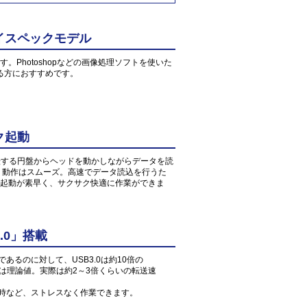
イスペックモデル
す。Photoshopなどの画像処理ソフトを使いた
る方におすすめです。
ク起動
転する円盤からヘッドを動かしながらデータを読
、動作はスムーズ。高速でデータ読込を行うた
起動が素早く、サクサク快適に作業ができま
.0」搭載
」であるのに対して、USB3.0は約10倍の
値は理論値。実際は約2～3倍くらいの転送速
読込時など、ストレスなく作業できます。