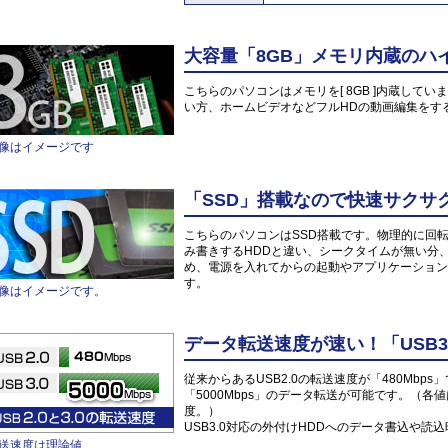
大容量「8GB」メモリ内蔵のハ
こちらのパソコンはメモリを[ 8GB ]内蔵していま
い方、ホームビデオなどフルHDの動画編集をす
像はイメージです
「SSD」搭載なので快速サクサ
こちらのパソコンはSSD搭載です。物理的に回
み書きするHDDと違い、シークタイムが無い分
め、電源を入れてからの起動やアプリケーション
す。
像はイメージです。
データ転送速度が速い！「USB3
従来からあるUSB2.0の転送速度が「480Mbps
「5000Mbps」のデータ転送が可能です。（各
度。）
USB3.0対応の外付けHDDへのデータ書込や
送速度は理論値