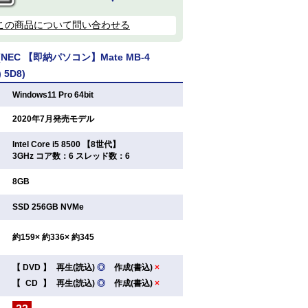
この商品について問い合わせる
EC 【即納パソコン】Mate MB-4
) 5D8)
：
Windows11 Pro 64bit
：
2020年7月発売モデル
Intel Core i5 8500 【8世代】
：
3GHz コア数：6 スレッド数：6
：
8GB
：
SSD 256GB NVMe
：
約159× 約336× 約345
【
DVD
】
再生(読込)
◎
作成(書込)
×
：
【
CD
】
再生(読込)
◎
作成(書込)
×