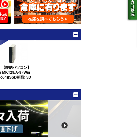
C 【即納パソコン】
e MKT29/A-9 (Win
ro64)(SSD新品) 5D