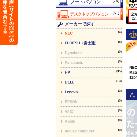
(74)
(61)
メーカーで探す
(4)
NEC
(6)
FUJITSU（富士通）
(0)
Dynabook
(0)
Panasonic
NE
(35)
HP
Mat
11p
(13)
DELL
9
(3)
Lenovo
(0)
EPSON
(0)
VAIO
(0)
Apple
(0)
mouse computer