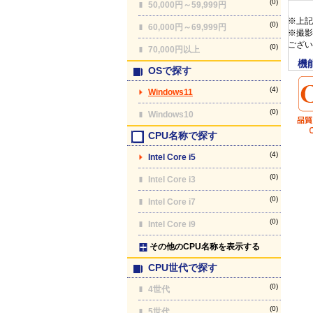
(0)
50,000円～59,999円
※上記
(0)
60,000円～69,999円
※撮影
ござい
(0)
70,000円以上
機
OSで探す
(4)
Windows11
(0)
Windows10
CPU名称で探す
(4)
Intel Core i5
(0)
Intel Core i3
(0)
Intel Core i7
(0)
Intel Core i9
その他のCPU名称を表示する
CPU世代で探す
(0)
4世代
(0)
5世代