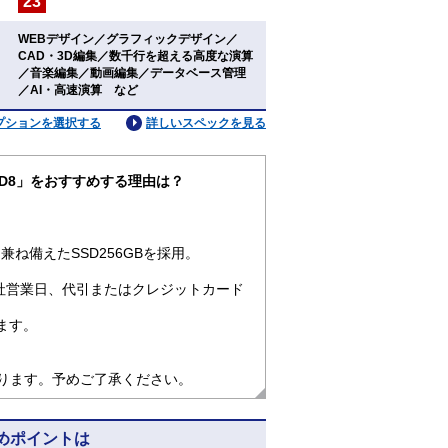
23
：
WEBデザイン／グラフィックデザイン／
CAD・3D編集／数千行を超える高度な演算
：
／音楽編集／動画編集／データベース管理
／AI・高速演算 など
プションを選択する
詳しいスペックを見る
4) 5D8」をおすすめする理由は？
ね備えたSSD256GBを採用。
社営業日、代引またはクレジットカード
ます。
なります。予めご了承ください。
すすめポイントは