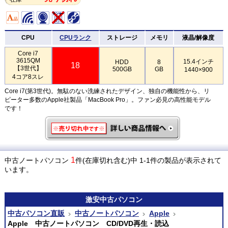
CPU
CPUランク
ストレージ
メモリ
液晶/解像度
Core i7
3615QM
15.4インチ
HDD
8
18
【3世代】
500GB
GB
1440×900
4コア8スレ
Core i7(第3世代)。無駄のない洗練されたデザイン、独自の機能性から、リ
ピーター多数のApple社製品「MacBook Pro」。ファン必見の高性能モデル
です！
1
中古ノートパソコン
件(在庫切れ含む)中 1-1件の製品が表示されて
います。
激安
中古パソコン
中古パソコン直販
中古ノートパソコン
Apple
Apple 中古ノートパソコン CD/DVD再生・読込