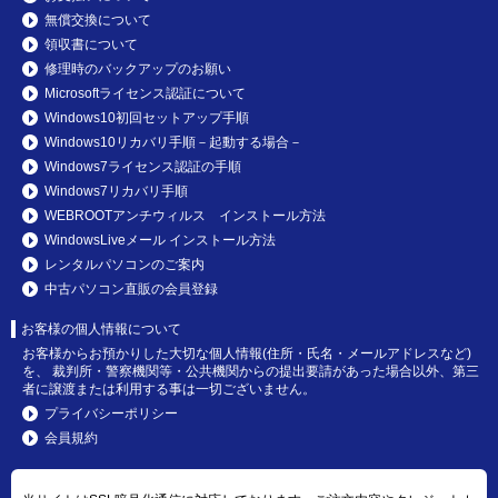
無償交換について
領収書について
修理時のバックアップのお願い
Microsoftライセンス認証について
Windows10初回セットアップ手順
Windows10リカバリ手順－起動する場合－
Windows7ライセンス認証の手順
Windows7リカバリ手順
WEBROOTアンチウィルス インストール方法
WindowsLiveメール インストール方法
レンタルパソコンのご案内
中古パソコン直販の会員登録
お客様の個人情報について
お客様からお預かりした大切な個人情報(住所・氏名・メールアドレスなど)
を、 裁判所・警察機関等・公共機関からの提出要請があった場合以外、第三
者に譲渡または利用する事は一切ございません。
プライバシーポリシー
会員規約