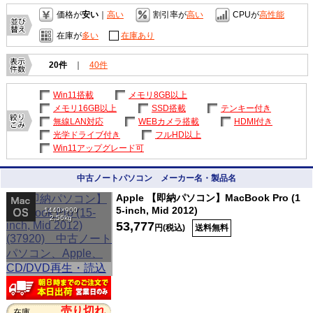
価格が
安い
｜
高い
割引率が
高い
CPUが
高性能
在庫が
多い
在庫あり
20件
｜
40件
Win11搭載
メモリ8GB以上
メモリ16GB以上
SSD搭載
テンキー付き
無線LAN対応
WEBカメラ搭載
HDMI付き
光学ドライブ付き
フルHD以上
Win11アップグレード可
中古ノートパソコン メーカー名・製品名
Apple 【即納パソコン】MacBook Pro (1
5-inch, Mid 2012)
1440×900
2.56kg
53,777
円(税込)
送料無料
売り切れ
在庫