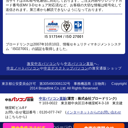
当サイトはSSL暗号化通信に対応しております。ご注文内容やクレジットカ
ード番号(EMV 3-Dセキュア対応済)など、お客様の大切な情報は暗号化して
送信されます。第三者から解読できないようになっております。
ブロードリンクは2007年10月10日、情報セキュリティマネジメントシステ
ム「ISO27001」の認証を取得しました。
激安中古パソコン
なら
中古パソコン直販
へ。
中古ノートパソコン
や
中古デスクトップパソコン
の激安通販ショップ
東京都公安委員会許可 第305490306132号 事務機器商（古物商） Copyright
2014 Broadlink Co.,Ltd. All Rights Reserved.
中古パソコン直販
(運営：株式会社ブロードリンク)
〒103-0022 東京都中央区日本橋室町4-3-18 東京建
物室町ビル8Ｆ
お問い合せ電話番号：
0120-077-747
(
インターネットからのお問い合わせ
はこちらから)
このページの上に戻る