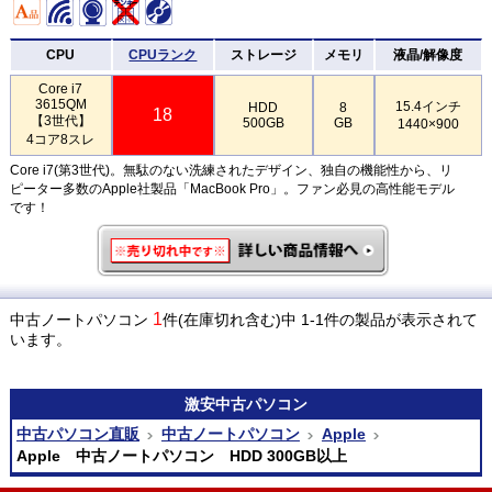
CPU
CPUランク
ストレージ
メモリ
液晶/解像度
Core i7
3615QM
15.4インチ
HDD
8
18
【3世代】
500GB
GB
1440×900
4コア8スレ
Core i7(第3世代)。無駄のない洗練されたデザイン、独自の機能性から、リ
ピーター多数のApple社製品「MacBook Pro」。ファン必見の高性能モデル
です！
1
中古ノートパソコン
件(在庫切れ含む)中 1-1件の製品が表示されて
います。
激安
中古パソコン
中古パソコン直販
中古ノートパソコン
Apple
Apple 中古ノートパソコン HDD 300GB以上