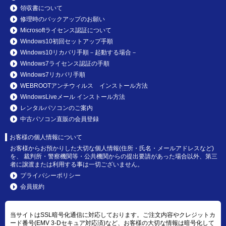
領収書について
修理時のバックアップのお願い
Microsoftライセンス認証について
Windows10初回セットアップ手順
Windows10リカバリ手順－起動する場合－
Windows7ライセンス認証の手順
Windows7リカバリ手順
WEBROOTアンチウィルス インストール方法
WindowsLiveメール インストール方法
レンタルパソコンのご案内
中古パソコン直販の会員登録
お客様の個人情報について
お客様からお預かりした大切な個人情報(住所・氏名・メールアドレスなど)
を、 裁判所・警察機関等・公共機関からの提出要請があった場合以外、第三
者に譲渡または利用する事は一切ございません。
プライバシーポリシー
会員規約
当サイトはSSL暗号化通信に対応しております。ご注文内容やクレジットカ
ード番号(EMV 3-Dセキュア対応済)など、お客様の大切な情報は暗号化して