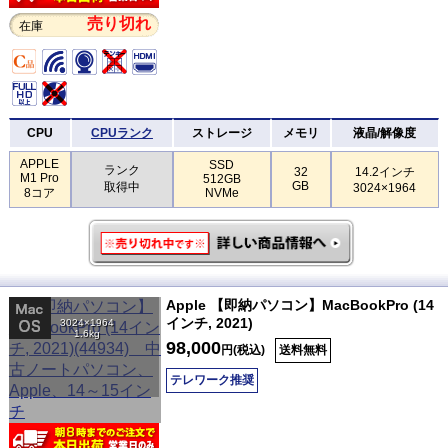
売り切れ
在庫
CPU
CPUランク
ストレージ
メモリ
液晶/解像度
APPLE
SSD
ランク
32
14.2インチ
M1 Pro
512GB
GB
取得中
3024×1964
8コア
NVMe
Apple 【即納パソコン】MacBookPro (14
インチ, 2021)
3024×1964
1.6kg
98,000
円(税込)
送料無料
テレワーク推奨