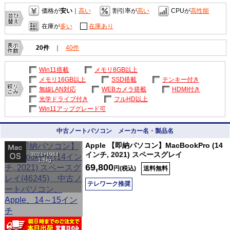
価格が
安い
｜
高い
割引率が
高い
CPUが
高性能
在庫が
多い
在庫あり
20件
｜
40件
Win11搭載
メモリ8GB以上
メモリ16GB以上
SSD搭載
テンキー付き
無線LAN対応
WEBカメラ搭載
HDMI付き
光学ドライブ付き
フルHD以上
Win11アップグレード可
中古ノートパソコン メーカー名・製品名
Apple 【即納パソコン】MacBookPro (14
インチ, 2021) スペースグレイ
3024×1964
1.6kg
69,800
円(税込)
送料無料
テレワーク推奨