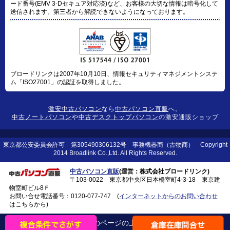
ード番号(EMV 3-Dセキュア対応済)など、お客様の大切な情報は暗号化して
送信されます。第三者から解読できないようになっております。
ブロードリンクは2007年10月10日、情報セキュリティマネジメントシステ
ム「ISO27001」の認証を取得しました。
激安中古パソコン
なら
中古パソコン直販
へ。
中古ノートパソコン
や
中古デスクトップパソコン
の激安通販ショップ
東京都公安委員会許可 第305490306132号 事務機器商（古物商） Copyright
2014 Broadlink Co.,Ltd. All Rights Reserved.
中古パソコン直販
(運営：株式会社ブロードリンク)
〒103-0022 東京都中央区日本橋室町4-3-18 東京建
物室町ビル8Ｆ
お問い合せ電話番号：
0120-077-747
(
インターネットからのお問い合わせ
はこちらから)
このページの上に戻る