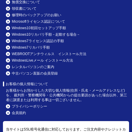
無償交換について
領収書について
修理時のバックアップのお願い
Microsoftライセンス認証について
Windows10初回セットアップ手順
Windows10リカバリ手順－起動する場合－
Windows7ライセンス認証の手順
Windows7リカバリ手順
WEBROOTアンチウィルス インストール方法
WindowsLiveメール インストール方法
レンタルパソコンのご案内
中古パソコン直販の会員登録
お客様の個人情報について
お客様からお預かりした大切な個人情報(住所・氏名・メールアドレスなど)
を、 裁判所・警察機関等・公共機関からの提出要請があった場合以外、第三
者に譲渡または利用する事は一切ございません。
プライバシーポリシー
会員規約
当サイトはSSL暗号化通信に対応しております。ご注文内容やクレジットカ