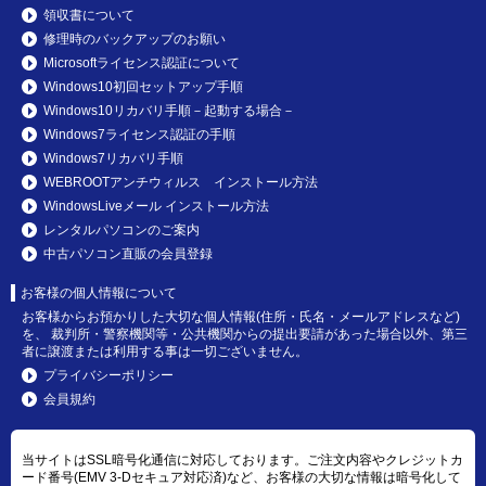
領収書について
修理時のバックアップのお願い
Microsoftライセンス認証について
Windows10初回セットアップ手順
Windows10リカバリ手順－起動する場合－
Windows7ライセンス認証の手順
Windows7リカバリ手順
WEBROOTアンチウィルス インストール方法
WindowsLiveメール インストール方法
レンタルパソコンのご案内
中古パソコン直販の会員登録
お客様の個人情報について
お客様からお預かりした大切な個人情報(住所・氏名・メールアドレスなど)
を、 裁判所・警察機関等・公共機関からの提出要請があった場合以外、第三
者に譲渡または利用する事は一切ございません。
プライバシーポリシー
会員規約
当サイトはSSL暗号化通信に対応しております。ご注文内容やクレジットカ
ード番号(EMV 3-Dセキュア対応済)など、お客様の大切な情報は暗号化して