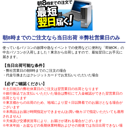
朝8時までのご注文なら当日出荷 ※弊社営業日のみ
使っているパソコンの故障や急なイベントでの使用などに便利な「即納OK」の
中古パソコンが入荷しました！東京から出荷しますので、最短翌日にお手元に
届きます。
【当日出荷可能な条件】
・弊社営業日の朝8時までのご注文の場合
・代金引換またはクレジットカードでお支払いいただいた場合
【必ずご確認ください】
※土日祝日の弊社休業日のご注文は翌営業日の出荷となります
※銀行振込でお支払いいただいた場合は弊社にて入金確認ができた翌営業日の
出荷となります
※東京都からの出荷のため、地域により翌々日以降着でのお届けとなる場合が
ございます
※本商品はお届け時間指定ができません(お買い物カゴで指定いただいても適用
されません)
※天候及び交通状況等により、お届けが遅れる場合がございます
※年末年始・お盆などの長期休業時期およびその前後では当日出荷できない場