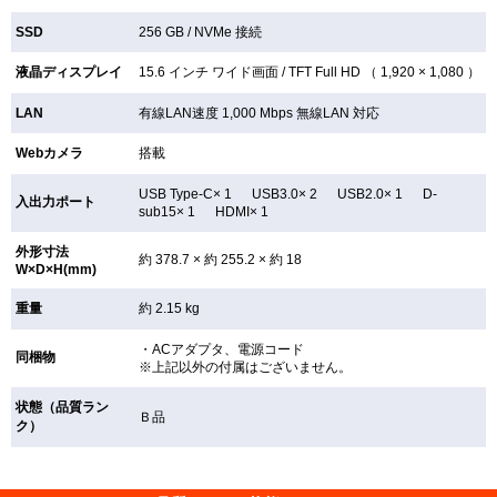
SSD
256 GB /
NVMe 接続
液晶ディスプレイ
15.6 インチ
ワイド画面 /
TFT
Full HD （ 1,920 × 1,080 ）
LAN
有線LAN速度 1,000 Mbps 無線LAN
対応
Webカメラ
搭載
USB Type-C× 1 USB3.0× 2 USB2.0× 1 D-
入出力ポート
sub15× 1 HDMI× 1
外形寸法
約 378.7 × 約 255.2 × 約 18
W×D×H(mm)
重量
約 2.15 kg
・ACアダプタ、電源コード
同梱物
※上記以外の付属はございません。
状態（品質ラン
Ｂ品
ク）