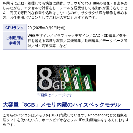
を同時に起動・処理しても快適に動作。ブラウザでYouTubeの映像・音楽を楽
しみながら、エクセルで計算をし、メールを送受信しても動作が重くなりませ
ん。高度で専門的な作業や処理はしないものの、サクサク快適な動作を求める
方、お仕事用パソコンとしてご利用の方にもおすすめです。
CPUランク
20 (2025年9月9日時点)
WEBデザイン／グラフィックデザイン／CAD・3D編集／数千
ご利用用途
行を超える高度な演算／音楽編集／動画編集／データベース管
参考例
理／AI・高速演算 など
※画像はイメージです
大容量「8GB」メモリ内蔵のハイスペックモデル
こちらのパソコンはメモリを[ 8GB ]内蔵しています。Photoshopなどの画像処
理ソフトを使いたい方、ホームビデオなどフルHDの動画編集をする方におすす
めです。