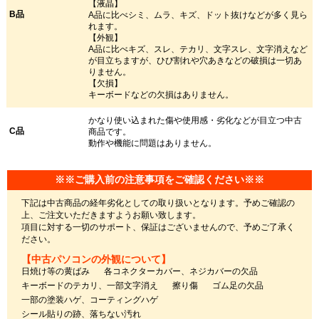
【液晶】
B品
A品に比べシミ、ムラ、キズ、ドット抜けなどが多く見ら
れます。
【外観】
A品に比べキズ、スレ、テカリ、文字スレ、文字消えなど
が目立ちますが、ひび割れや穴あきなどの破損は一切あ
りません。
【欠損】
キーボードなどの欠損はありません。
かなり使い込まれた傷や使用感・劣化などが目立つ中古
C品
商品です。
動作や機能に問題はありません。
※※ご購入前の注意事項をご確認ください※※
下記は中古商品の経年劣化としての取り扱いとなります。予めご確認の
上、ご注文いただきますようお願い致します。
項目に対する一切のサポート、保証はございませんので、予めご了承く
ださい。
【中古パソコンの外観について】
日焼け等の黄ばみ
各コネクターカバー、ネジカバーの欠品
キーボードのテカリ、一部文字消え
擦り傷
ゴム足の欠品
一部の塗装ハゲ、コーティングハゲ
シール貼りの跡、落ちない汚れ