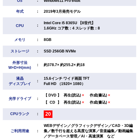
：
OS
Windows11 Pro 64bit
年式
：
2019年3月発売モデル
Intel Core i5 8365U 【8世代】
：
CPU
1.6GHz コア数：4 スレッド数：8
メモリ
：
8GB
ストレージ
：
SSD 256GB NVMe
外形寸法
：
約378.7× 約255.2× 約18
W×D×H(mm)
液晶
15.6インチ ワイド画面 TFT
：
ディスプレイ
Full HD （1920× 1080）
【
DVD
】
再生(読込)
×
作成(書込)
×
光学ドライブ
：
【
CD
】
再生(読込)
×
作成(書込)
×
20
CPUランク
：
WEBデザイン／グラフィックデザイン／CAD・3D編
ご利用用途
：
集／数千行を超える高度な演算／音楽編集／動画編集
／データベース管理／AI・高速演算 など