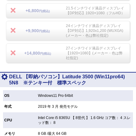
21.5インチワイド液晶ディスプレイ
+6,800
円(税込)
【DP対応】1920×1080（フルHD）
24インチワイド液晶ディスプレイ
+9,900
【DP対応】1,920x1,200 (WUXGA)
円(税込)
(メーカー・色は弊社指定)
27インチワイド液晶ディスプレイ
+14,800
【1920×1080】(メーカー・色は弊
円(税込)
社指定)
DELL 【即納パソコン】Latitude 3500 (Win11pro64)
5N8 ※テンキー付 標準スペック
OS
Windows11 Pro 64bit
年式
2019 年 3 月 発売モデル
Intel Core i5 8365U 【
8世代 】 1.6 GHz コア数： 4 スレ
CPU
ッド数： 8
メモリ
8 GB /最大 64 GB