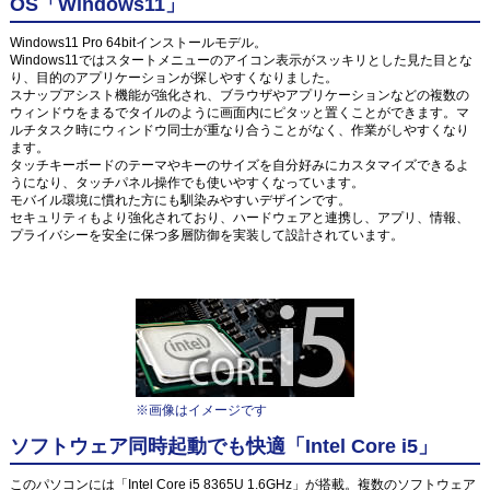
OS「Windows11」
Windows11 Pro 64bitインストールモデル。
Windows11ではスタートメニューのアイコン表示がスッキリとした見た目とな
り、目的のアプリケーションが探しやすくなりました。
スナップアシスト機能が強化され、ブラウザやアプリケーションなどの複数の
ウィンドウをまるでタイルのように画面内にピタッと置くことができます。マ
ルチタスク時にウィンドウ同士が重なり合うことがなく、作業がしやすくなり
ます。
タッチキーボードのテーマやキーのサイズを自分好みにカスタマイズできるよ
うになり、タッチパネル操作でも使いやすくなっています。
モバイル環境に慣れた方にも馴染みやすいデザインです。
セキュリティもより強化されており、ハードウェアと連携し、アプリ、情報、
プライバシーを安全に保つ多層防御を実装して設計されています。
※画像はイメージです
ソフトウェア同時起動でも快適「Intel Core i5」
このパソコンには「Intel Core i5 8365U 1.6GHz」が搭載。複数のソフトウェア