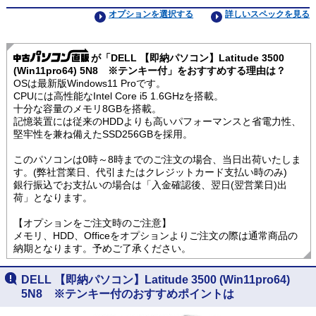
オプションを選択する
詳しいスペックを見る
が「DELL 【即納パソコン】Latitude 3500
(Win11pro64) 5N8 ※テンキー付」をおすすめする理由は？
OSは最新版Windows11 Proです。
CPUには高性能なIntel Core i5 1.6GHzを搭載。
十分な容量のメモリ8GBを搭載。
記憶装置には従来のHDDよりも高いパフォーマンスと省電力性、
堅牢性を兼ね備えたSSD256GBを採用。
このパソコンは0時～8時までのご注文の場合、当日出荷いたしま
す。(弊社営業日、代引またはクレジットカード支払い時のみ)
銀行振込でお支払いの場合は「入金確認後、翌日(翌営業日)出
荷」となります。
【オプションをご注文時のご注意】
メモリ、HDD、Officeをオプションよりご注文の際は通常商品の
納期となります。予めご了承ください。
DELL 【即納パソコン】Latitude 3500 (Win11pro64)
5N8 ※テンキー付のおすすめポイントは