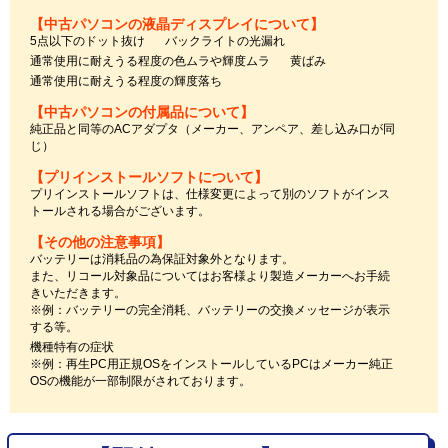
【中古パソコンの液晶ディスプレイについて】
5点以下のドット抜け
バックライトの光漏れ
通常使用に耐えうる程度の色ムラや輝度ムラ
黄ばみ
通常使用に耐えうる程度の輝度落ち
【中古パソコンの付属品について】
純正品と同等のACアダプタ（メーカー、アンペア、差し込み口が同
じ）
【プリインストールソフトについて】
プリインストールソフトは、仕様変更によって別のソフトがインス
トールされる場合がございます。
【その他の注意事項】
バッテリーは消耗品の為保証対象外となります。
また、リコール対象品についてはお客様より製造メーカーへお手続
きいただきます。
※例：バッテリーの完全消耗、バッテリーの交換メッセージが表示
する等。
機種特有の症状
※例：再生PC用正規OSをインストールしているPCはメーカー純正
OSの機能が一部制限がされております。