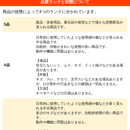
品質ランクと状態について
商品の状態によって4つのランクに分かれています。
新品・未使用品。展示品や保管などで僅かな状態変化が
S品
見られる商品です。
日常的に使用していたような使用感や傷などが見られる
中古商品です。
比較的、外観がきれいな状態の良い商品です。
動作や機能に問題はありません。
【液晶】
A品
目立たないシミ、ムラ、キズ、ドット抜けなどがある場
合があります。
【外観】
キズ、スレ、テカリ、文字スレなどがある場合あります
が、ひび割れや穴あきなどの破損は一切ありません。
【欠損】
キーボードなどの欠損はありません。
日常的に使用していたような使用感や傷などが多く見ら
れる中古商品です。
多少のキズなどがありますが、比較的状態の良い商品で
す。
動作や機能に問題はありません。