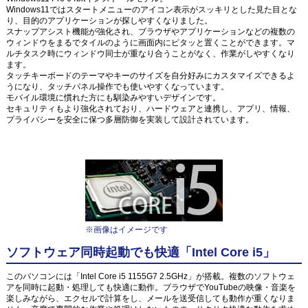
Windows11ではスタートメニューのアイコン表示がスッキリとした見た目とな
り、目的のアプリケーションが探しやすくなりました。
スナップアシスト機能が強化され、ブラウザやアプリケーションなどの複数の
ウィンドウをまるでタイルのように画面内にピタッと置くことができます。マ
ルチタスク時にウィンドウ同士が重なり合うことがなく、作業がしやすくなり
ます。
タッチキーボードのテーマやキーのサイズを自分好みにカスタマイズできるよ
うになり、タッチパネル操作でも使いやすくなっています。
モバイル環境に慣れた方にも馴染みやすいデザインです。
セキュリティもより強化されており、ハードウェアと連携し、アプリ、情報、
プライバシーを安全に保つ多層防御を実装して設計されています。
※画像はイメージです
ソフトウェア同時起動でも快適「Intel Core i5」
このパソコンには「Intel Core i5 1155G7 2.5GHz」が搭載。複数のソフトウェ
アを同時に起動・処理しても快適に動作。ブラウザでYouTubeの映像・音楽を
楽しみながら、エクセルで計算をし、メールを送受信しても動作が重くなりま