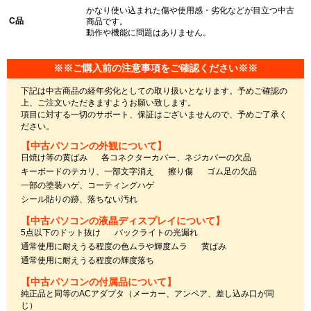
かなり使い込まれた傷や使用感・劣化などが目立つ中古
C品
商品です。
動作や機能に問題はありません。
※※ご購入前の注意事項をご確認ください※※
下記は中古商品の経年劣化としての取り扱いとなります。予めご確認の
上、ご注文いただきますようお願い致します。
項目に対する一切のサポート、保証はございませんので、予めご了承く
ださい。
【中古パソコンの外観について】
日焼け等の黄ばみ
各コネクターカバー、ネジカバーの欠品
キーボードのテカリ、一部文字消え
擦り傷
ゴム足の欠品
一部の塗装ハゲ、コーティングハゲ
シール貼りの跡、落ちない汚れ
【中古パソコンの液晶ディスプレイについて】
5点以下のドット抜け
バックライトの光漏れ
通常使用に耐えうる程度の色ムラや輝度ムラ
黄ばみ
通常使用に耐えうる程度の輝度落ち
【中古パソコンの付属品について】
純正品と同等のACアダプタ（メーカー、アンペア、差し込み口が同
じ）