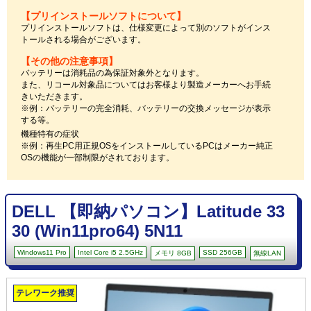
【プリインストールソフトについて】
プリインストールソフトは、仕様変更によって別のソフトがインス
トールされる場合がございます。
【その他の注意事項】
バッテリーは消耗品の為保証対象外となります。
また、リコール対象品についてはお客様より製造メーカーへお手続
きいただきます。
※例：バッテリーの完全消耗、バッテリーの交換メッセージが表示
する等。
機種特有の症状
※例：再生PC用正規OSをインストールしているPCはメーカー純正
OSの機能が一部制限がされております。
DELL 【即納パソコン】Latitude 33
30 (Win11pro64) 5N11
Windows11 Pro
Intel Core i5 2.5GHz
SSD 256GB
メモリ 8GB
無線LAN
テレワーク推奨