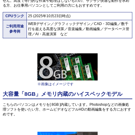
せん。高度で専門的な作業や処理はしないものの、サクサク快適な動作を求め
る方、お仕事用パソコンとしてご利用の方にもおすすめです。
CPUランク
25 (2025年10月23日時点)
WEBデザイン／グラフィックデザイン／CAD・3D編集／数千
ご利用用途
行を超える高度な演算／音楽編集／動画編集／データベース管
参考例
理／AI・高速演算 など
※画像はイメージです
大容量「8GB」メモリ内蔵のハイスペックモデル
こちらのパソコンはメモリを[ 8GB ]内蔵しています。Photoshopなどの画像処
理ソフトを使いたい方、ホームビデオなどフルHDの動画編集をする方におすす
めです。