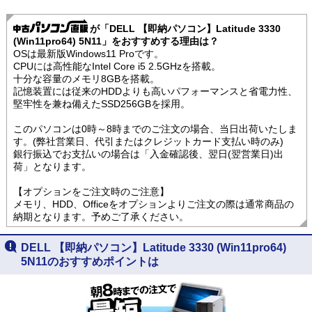
が「DELL 【即納パソコン】Latitude 3330
(Win11pro64) 5N11」をおすすめする理由は？
OSは最新版Windows11 Proです。
CPUには高性能なIntel Core i5 2.5GHzを搭載。
十分な容量のメモリ8GBを搭載。
記憶装置には従来のHDDよりも高いパフォーマンスと省電力性、
堅牢性を兼ね備えたSSD256GBを採用。
このパソコンは0時～8時までのご注文の場合、当日出荷いたしま
す。(弊社営業日、代引またはクレジットカード支払い時のみ)
銀行振込でお支払いの場合は「入金確認後、翌日(翌営業日)出
荷」となります。
【オプションをご注文時のご注意】
メモリ、HDD、Officeをオプションよりご注文の際は通常商品の
納期となります。予めご了承ください。
DELL 【即納パソコン】Latitude 3330 (Win11pro64)
5N11のおすすめポイントは