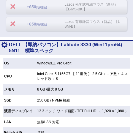
Lazos 光学式有線マウス（新品）
+650
円(税込)
【L-MS-BK 】
Lazos 有線静音マウス（新品）【L-
+650
円(税込)
SM-B】
DELL 【即納パソコン】Latitude 3330 (Win11pro64)
5N11 標準スペック
OS
Windows11 Pro 64bit
Intel Core i5 1155G7 【
11世代 】 2.5 GHz コア数： 4 ス
CPU
レッド数： 8
メモリ
8 GB /最大 8 GB
SSD
256 GB /
NVMe 接続
液晶ディスプレイ
13.3 インチ
ワイド画面 /
TFT
Full HD （ 1,920 × 1,080 ）
LAN
無線LAN
対応
Webカメラ
搭載