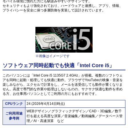
モバイル環境に慣れた方にも馴染みやすいデザインです。
セキュリティもより強化されており、ハードウェアと連携し、アプリ、情報、
プライバシーを安全に保つ多層防御を実装して設計されています。
※画像はイメージです
ソフトウェア同時起動でも快適「Intel Core i5」
このパソコンには「Intel Core i5 1135G7 2.4GHz」が搭載。複数のソフトウェ
アを同時に起動・処理しても快適に動作。ブラウザでYouTubeの映像・音楽を
楽しみながら、エクセルで計算をし、メールを送受信しても動作が重くなりま
せん。高度で専門的な作業や処理はしないものの、サクサク快適な動作を求め
る方、お仕事用パソコンとしてご利用の方にもおすすめです。
CPUランク
24 (2026年4月14日時点)
WEBデザイン／グラフィックデザイン／CAD・3D編集／数千
ご利用用途
行を超える高度な演算／音楽編集／動画編集／データベース管
参考例
理／AI・高速演算 など