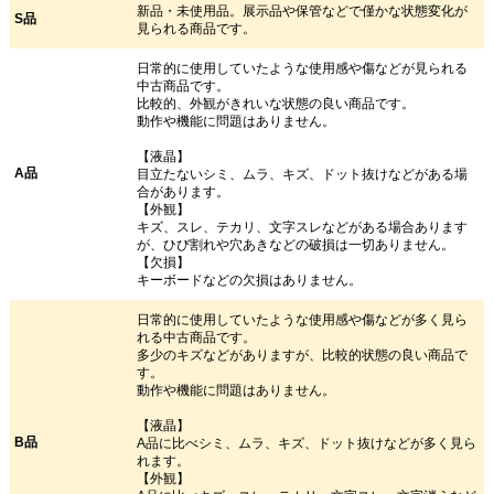
新品・未使用品。展示品や保管などで僅かな状態変化が
S品
見られる商品です。
日常的に使用していたような使用感や傷などが見られる
中古商品です。
比較的、外観がきれいな状態の良い商品です。
動作や機能に問題はありません。
【液晶】
A品
目立たないシミ、ムラ、キズ、ドット抜けなどがある場
合があります。
【外観】
キズ、スレ、テカリ、文字スレなどがある場合あります
が、ひび割れや穴あきなどの破損は一切ありません。
【欠損】
キーボードなどの欠損はありません。
日常的に使用していたような使用感や傷などが多く見ら
れる中古商品です。
多少のキズなどがありますが、比較的状態の良い商品で
す。
動作や機能に問題はありません。
【液晶】
B品
A品に比べシミ、ムラ、キズ、ドット抜けなどが多く見ら
れます。
【外観】