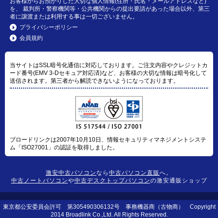
お客様からお預かりした大切な個人情報(住所・氏名・メールアドレスなど)
を、 裁判所・警察機関等・公共機関からの提出要請があった場合以外、第三
者に譲渡または利用する事は一切ございません。
プライバシーポリシー
会員規約
当サイトはSSL暗号化通信に対応しております。ご注文内容やクレジットカ
ード番号(EMV 3-Dセキュア対応済)など、お客様の大切な情報は暗号化して
送信されます。第三者から解読できないようになっております。
ブロードリンクは2007年10月10日、情報セキュリティマネジメントシステ
ム「ISO27001」の認証を取得しました。
激安中古パソコン
なら
中古パソコン直販
へ。
中古ノートパソコン
や
中古デスクトップパソコン
の激安通販ショップ
東京都公安委員会許可 第305490306132号 事務機器商（古物商） Copyright
2014 Broadlink Co.,Ltd. All Rights Reserved.