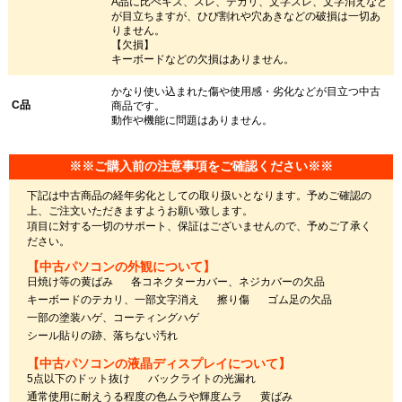
A品に比べキズ、スレ、テカリ、文字スレ、文字消えなど
が目立ちますが、ひび割れや穴あきなどの破損は一切あ
りません。
【欠損】
キーボードなどの欠損はありません。
かなり使い込まれた傷や使用感・劣化などが目立つ中古
C品
商品です。
動作や機能に問題はありません。
※※ご購入前の注意事項をご確認ください※※
下記は中古商品の経年劣化としての取り扱いとなります。予めご確認の
上、ご注文いただきますようお願い致します。
項目に対する一切のサポート、保証はございませんので、予めご了承く
ださい。
【中古パソコンの外観について】
日焼け等の黄ばみ
各コネクターカバー、ネジカバーの欠品
キーボードのテカリ、一部文字消え
擦り傷
ゴム足の欠品
一部の塗装ハゲ、コーティングハゲ
シール貼りの跡、落ちない汚れ
【中古パソコンの液晶ディスプレイについて】
5点以下のドット抜け
バックライトの光漏れ
通常使用に耐えうる程度の色ムラや輝度ムラ
黄ばみ