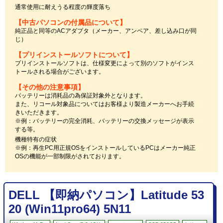
通常使用に耐えうる程度の輝度落ち
【中古パソコンの付属品について】
純正品と同等のACアダプタ（メーカー、アンペア、差し込み口が同
じ）
【プリインストールソフトについて】
プリインストールソフトは、仕様変更によって別のソフトがインス
トールされる場合がございます。
【その他の注意事項】
バッテリーは消耗品の為保証対象外となります。
また、リコール対象品についてはお客様より製造メーカーへお手続
きいただきます。
※例：バッテリーの完全消耗、バッテリーの交換メッセージが表示
する等。
機種特有の症状
※例：再生PC用正規OSをインストールしているPCはメーカー純正
OSの機能が一部制限がされております。
DELL 【即納パソコン】Latitude 53
20 (Win11pro64) 5N11