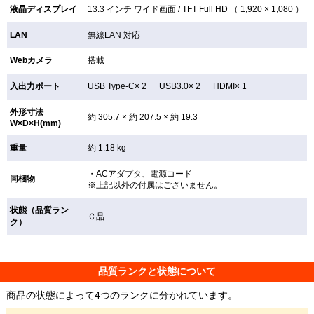
液晶ディスプレイ
13.3 インチ
ワイド画面 /
TFT
Full HD （ 1,920 × 1,080 ）
LAN
無線LAN
対応
Webカメラ
搭載
入出力ポート
USB Type-C× 2 USB3.0× 2 HDMI× 1
外形寸法
約 305.7 × 約 207.5 × 約 19.3
W×D×H(mm)
重量
約 1.18 kg
・ACアダプタ、電源コード
同梱物
※上記以外の付属はございません。
状態（品質ラン
Ｃ品
ク）
品質ランクと状態について
商品の状態によって4つのランクに分かれています。