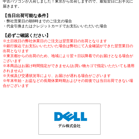
中古パソコンが入荷しました！東京から出荷しますので、最短翌日にお手元に
届きます。
【当日出荷可能な条件】
・弊社営業日の朝8時までのご注文の場合
・代金引換またはクレジットカードでお支払いいただいた場合
【必ずご確認ください】
※土日祝日の弊社休業日のご注文は翌営業日の出荷となります
※銀行振込でお支払いいただいた場合は弊社にて入金確認ができた翌営業日の
出荷となります
※東京都からの出荷のため、地域により翌々日以降着でのお届けとなる場合が
ございます
※本商品はお届け時間指定ができません(お買い物カゴで指定いただいても適用
されません)
※天候及び交通状況等により、お届けが遅れる場合がございます
※年末年始・お盆などの長期休業時期およびその前後では当日出荷できない場
合がございます