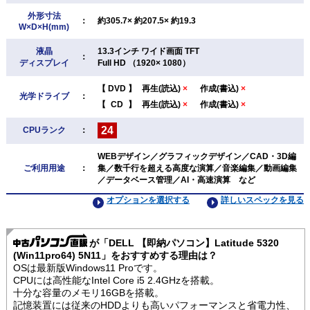
外形寸法
：
約305.7× 約207.5× 約19.3
W×D×H(mm)
液晶
13.3インチ ワイド画面 TFT
：
ディスプレイ
Full HD （1920× 1080）
【
DVD
】
再生(読込)
×
作成(書込)
×
光学ドライブ
：
【
CD
】
再生(読込)
×
作成(書込)
×
24
CPUランク
：
WEBデザイン／グラフィックデザイン／CAD・3D編
ご利用用途
：
集／数千行を超える高度な演算／音楽編集／動画編集
／データベース管理／AI・高速演算 など
オプションを選択する
詳しいスペックを見る
が「DELL 【即納パソコン】Latitude 5320
(Win11pro64) 5N11」をおすすめする理由は？
OSは最新版Windows11 Proです。
CPUには高性能なIntel Core i5 2.4GHzを搭載。
十分な容量のメモリ16GBを搭載。
記憶装置には従来のHDDよりも高いパフォーマンスと省電力性、