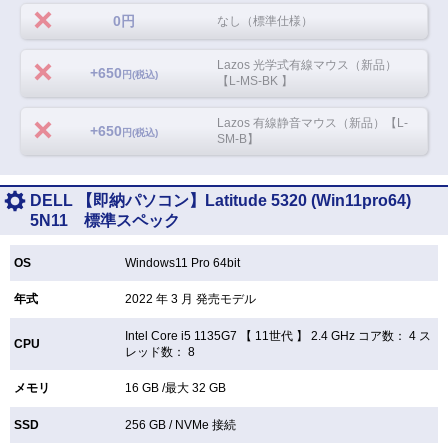
0円
なし（標準仕様）
Lazos 光学式有線マウス（新品）
+650
円(税込)
【L-MS-BK 】
Lazos 有線静音マウス（新品）【L-
+650
円(税込)
SM-B】
DELL 【即納パソコン】Latitude 5320 (Win11pro64)
5N11 標準スペック
OS
Windows11 Pro 64bit
年式
2022 年 3 月 発売モデル
Intel Core i5 1135G7 【
11世代 】 2.4 GHz コア数： 4 ス
CPU
レッド数： 8
メモリ
16 GB /最大 32 GB
SSD
256 GB /
NVMe 接続