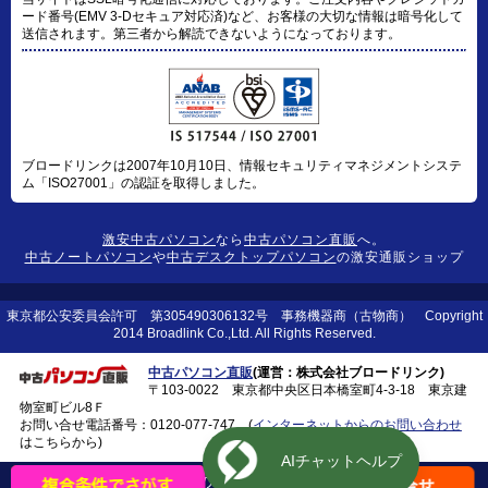
ード番号(EMV 3-Dセキュア対応済)など、お客様の大切な情報は暗号化して
送信されます。第三者から解読できないようになっております。
ブロードリンクは2007年10月10日、情報セキュリティマネジメントシステ
ム「ISO27001」の認証を取得しました。
激安中古パソコン
なら
中古パソコン直販
へ。
中古ノートパソコン
や
中古デスクトップパソコン
の激安通販ショップ
東京都公安委員会許可 第305490306132号 事務機器商（古物商） Copyright
2014 Broadlink Co.,Ltd. All Rights Reserved.
中古パソコン直販
(運営：株式会社ブロードリンク)
〒103-0022 東京都中央区日本橋室町4-3-18 東京建
物室町ビル8Ｆ
お問い合せ電話番号：
0120-077-747
(
インターネットからのお問い合わせ
はこちらから)
このページの上に戻る