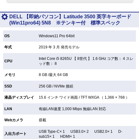
DELL 【即納パソコン】Latitude 3500 英字キーボード
(Win11pro64) 5N8 ※テンキー付 標準スペック
OS
Windows11 Pro 64bit
年式
2019 年 3 月 発売モデル
Intel Core i5 8265U 【
8世代 】 1.6 GHz コア数： 4 スレ
CPU
ッド数： 8
メモリ
8 GB /最大 64 GB
SSD
256 GB /
NVMe 接続
液晶ディスプレイ
15.6 インチ
ワイド画面 /
TFT
WXGA （ 1,366 × 768 ）
LAN
有線LAN速度 1,000 Mbps 無線LAN
対応
Webカメラ
搭載
USB Type-C× 1 USB3.0× 2 USB2.0× 1 D-
入出力ポート
sub15× 1 HDMI× 1