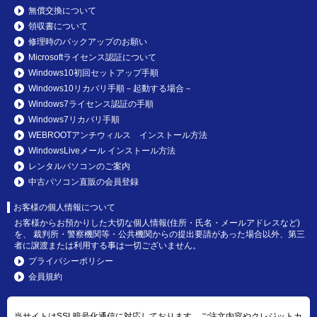
無償交換について
領収書について
修理時のバックアップのお願い
Microsoftライセンス認証について
Windows10初回セットアップ手順
Windows10リカバリ手順－起動する場合－
Windows7ライセンス認証の手順
Windows7リカバリ手順
WEBROOTアンチウィルス インストール方法
WindowsLiveメール インストール方法
レンタルパソコンのご案内
中古パソコン直販の会員登録
お客様の個人情報について
お客様からお預かりした大切な個人情報(住所・氏名・メールアドレスなど)
を、 裁判所・警察機関等・公共機関からの提出要請があった場合以外、第三
者に譲渡または利用する事は一切ございません。
プライバシーポリシー
会員規約
当サイトはSSL暗号化通信に対応しております。ご注文内容やクレジットカ