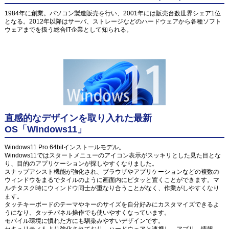
1984年に創業。パソコン製造販売を行い、2001年には販売台数世界シェア1位
となる。2012年以降はサーバ、ストレージなどのハードウェアから各種ソフト
ウェアまでを扱う総合IT企業として知られる。
直感的なデザインを取り入れた最新
OS「Windows11」
Windows11 Pro 64bitインストールモデル。
Windows11ではスタートメニューのアイコン表示がスッキリとした見た目とな
り、目的のアプリケーションが探しやすくなりました。
スナップアシスト機能が強化され、ブラウザやアプリケーションなどの複数の
ウィンドウをまるでタイルのように画面内にピタッと置くことができます。マ
ルチタスク時にウィンドウ同士が重なり合うことがなく、作業がしやすくなり
ます。
タッチキーボードのテーマやキーのサイズを自分好みにカスタマイズできるよ
うになり、タッチパネル操作でも使いやすくなっています。
モバイル環境に慣れた方にも馴染みやすいデザインです。
セキュリティもより強化されており、ハードウェアと連携し、アプリ、情報、