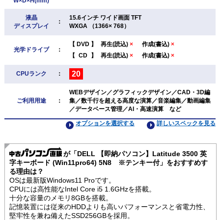
W×D×H(mm)
液晶
15.6インチ ワイド画面 TFT
：
ディスプレイ
WXGA （1366× 768）
【
DVD
】
再生(読込)
×
作成(書込)
×
光学ドライブ
：
【
CD
】
再生(読込)
×
作成(書込)
×
20
CPUランク
：
WEBデザイン／グラフィックデザイン／CAD・3D編
ご利用用途
：
集／数千行を超える高度な演算／音楽編集／動画編集
／データベース管理／AI・高速演算 など
オプションを選択する
詳しいスペックを見る
が「DELL 【即納パソコン】Latitude 3500 英
字キーボード (Win11pro64) 5N8 ※テンキー付」をおすすめす
る理由は？
OSは最新版Windows11 Proです。
CPUには高性能なIntel Core i5 1.6GHzを搭載。
十分な容量のメモリ8GBを搭載。
記憶装置には従来のHDDよりも高いパフォーマンスと省電力性、
堅牢性を兼ね備えたSSD256GBを採用。