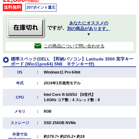
円(税込)
送料無料
207ポイント還元
あなたにオススメの
ですが、
別の商品があります。
▼
この商品について問い合わせる
標準スペック(DELL 【即納パソコン】Latitude 3500 英字キー
ボード (Win11pro64) 5N8 ※テンキー付)
：
OS
Windows11 Pro 64bit
年式
：
2019年3月発売モデル
Intel Core i5 8265U 【8世代】
：
CPU
1.6GHz コア数：4 スレッド数：8
メモリ
：
8GB
ストレージ
：
SSD 256GB NVMe
外形寸法
：
約378.7× 約255.2× 約18