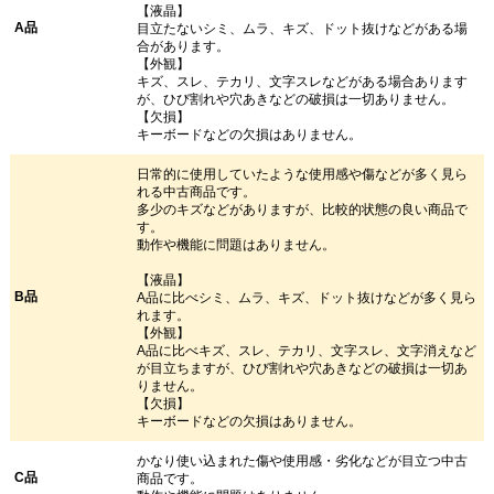
【液晶】
A品
目立たないシミ、ムラ、キズ、ドット抜けなどがある場
合があります。
【外観】
キズ、スレ、テカリ、文字スレなどがある場合あります
が、ひび割れや穴あきなどの破損は一切ありません。
【欠損】
キーボードなどの欠損はありません。
日常的に使用していたような使用感や傷などが多く見ら
れる中古商品です。
多少のキズなどがありますが、比較的状態の良い商品で
す。
動作や機能に問題はありません。
【液晶】
B品
A品に比べシミ、ムラ、キズ、ドット抜けなどが多く見ら
れます。
【外観】
A品に比べキズ、スレ、テカリ、文字スレ、文字消えなど
が目立ちますが、ひび割れや穴あきなどの破損は一切あ
りません。
【欠損】
キーボードなどの欠損はありません。
かなり使い込まれた傷や使用感・劣化などが目立つ中古
C品
商品です。