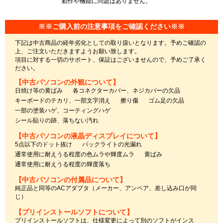
動作や機能に問題はありません。
※※ご購入前の注意事項をご確認ください※※
下記は中古商品の経年劣化としての取り扱いとなります。予めご確認の
上、ご注文いただきますようお願い致します。
項目に対する一切のサポート、保証はございませんので、予めご了承く
ださい。
【中古パソコンの外観について】
日焼け等の黄ばみ
各コネクターカバー、ネジカバーの欠品
キーボードのテカリ、一部文字消え
擦り傷
ゴム足の欠品
一部の塗装ハゲ、コーティングハゲ
シール貼りの跡、落ちない汚れ
【中古パソコンの液晶ディスプレイについて】
5点以下のドット抜け
バックライトの光漏れ
通常使用に耐えうる程度の色ムラや輝度ムラ
黄ばみ
通常使用に耐えうる程度の輝度落ち
【中古パソコンの付属品について】
純正品と同等のACアダプタ（メーカー、アンペア、差し込み口が同
じ）
【プリインストールソフトについて】
プリインストールソフトは、仕様変更によって別のソフトがインス