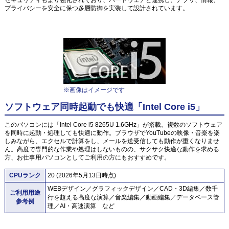
プライバシーを安全に保つ多層防御を実装して設計されています。
※画像はイメージです
ソフトウェア同時起動でも快適「Intel Core i5」
このパソコンには「Intel Core i5 8265U 1.6GHz」が搭載。複数のソフトウェア
を同時に起動・処理しても快適に動作。ブラウザでYouTubeの映像・音楽を楽
しみながら、エクセルで計算をし、メールを送受信しても動作が重くなりませ
ん。高度で専門的な作業や処理はしないものの、サクサク快適な動作を求める
方、お仕事用パソコンとしてご利用の方にもおすすめです。
CPUランク
20 (2026年5月13日時点)
WEBデザイン／グラフィックデザイン／CAD・3D編集／数千
ご利用用途
行を超える高度な演算／音楽編集／動画編集／データベース管
参考例
理／AI・高速演算 など