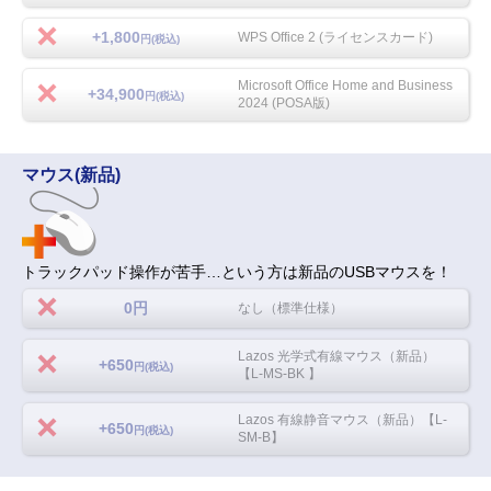
+1,800
WPS Office 2 (ライセンスカード)
円(税込)
Microsoft Office Home and Business
+34,900
円(税込)
2024 (POSA版)
マウス(新品)
トラックパッド操作が苦手…という方は新品のUSBマウスを！
0円
なし（標準仕様）
Lazos 光学式有線マウス（新品）
+650
円(税込)
【L-MS-BK 】
Lazos 有線静音マウス（新品）【L-
+650
円(税込)
SM-B】