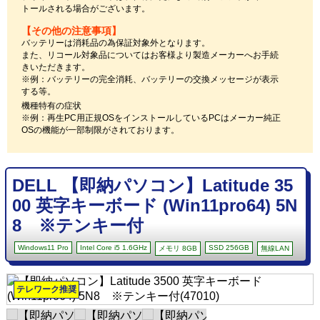
トールされる場合がございます。
【その他の注意事項】
バッテリーは消耗品の為保証対象外となります。
また、リコール対象品についてはお客様より製造メーカーへお手続
きいただきます。
※例：バッテリーの完全消耗、バッテリーの交換メッセージが表示
する等。
機種特有の症状
※例：再生PC用正規OSをインストールしているPCはメーカー純正
OSの機能が一部制限がされております。
DELL 【即納パソコン】Latitude 35
00 英字キーボード (Win11pro64) 5N
8 ※テンキー付
Windows11 Pro
Intel Core i5 1.6GHz
SSD 256GB
メモリ 8GB
無線LAN
テレワーク推奨