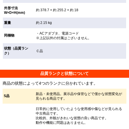
外形寸法
約 378.7 × 約 255.2 × 約 18
W×D×H(mm)
重量
約 2.15 kg
・ACアダプタ、電源コード
同梱物
※上記以外の付属はございません。
状態（品質ラン
Ｃ品
ク）
品質ランクと状態について
商品の状態によって4つのランクに分かれています。
新品・未使用品。展示品や保管などで僅かな状態変化が
S品
見られる商品です。
日常的に使用していたような使用感や傷などが見られる
中古商品です。
比較的、外観がきれいな状態の良い商品です。
動作や機能に問題はありません。