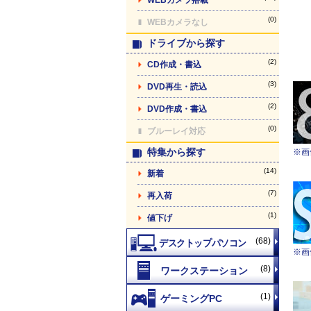
(0)
WEBカメラなし
ドライブから探す
(2)
CD作成・書込
(3)
DVD再生・読込
(2)
DVD作成・書込
(0)
ブルーレイ対応
特集から探す
※画
(14)
新着
(7)
再入荷
(1)
値下げ
(68)
※画
(8)
(1)