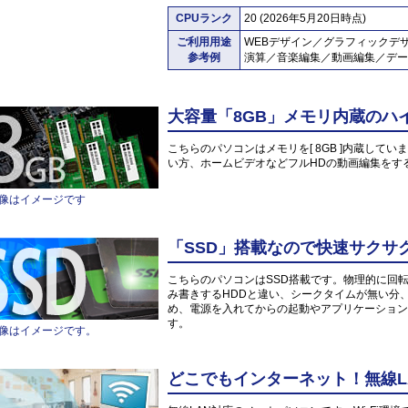
CPUランク
20 (2026年5月20日時点)
ご利用用途
WEBデザイン／グラフィックデ
参考例
演算／音楽編集／動画編集／デー
大容量「8GB」メモリ内蔵のハ
こちらのパソコンはメモリを[ 8GB ]内蔵していま
い方、ホームビデオなどフルHDの動画編集をす
像はイメージです
「SSD」搭載なので快速サクサ
こちらのパソコンはSSD搭載です。物理的に回
み書きするHDDと違い、シークタイムが無い分
め、電源を入れてからの起動やアプリケーション
す。
像はイメージです。
どこでもインターネット！無線L