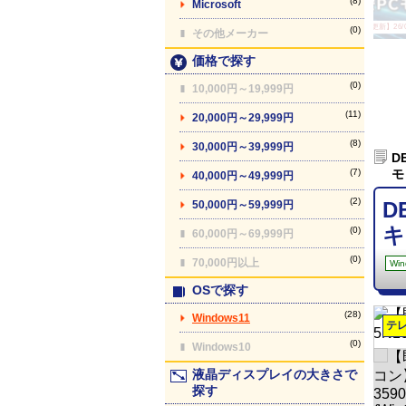
(8)
Microsoft
【最終更新】26/08
(0)
その他メーカー
価格で探す
(0)
10,000円～19,999円
(11)
20,000円～29,999円
(8)
30,000円～39,999円
D
(7)
モ
40,000円～49,999円
(2)
D
50,000円～59,999円
キ
(0)
60,000円～69,999円
(0)
70,000円以上
Win
OSで探す
(28)
Windows11
テ
(0)
Windows10
液晶ディスプレイの大きさで
探す