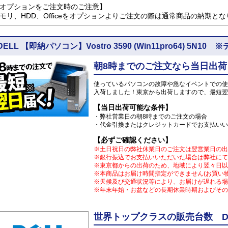
オプションをご注文時のご注意】
モリ、HDD、Officeをオプションよりご注文の際は通常商品の納期と
DELL 【即納パソコン】Vostro 3590 (Win11pro64) 5
朝8時までのご注文なら当日出荷
使っているパソコンの故障や急なイベントでの使
入荷しました！東京から出荷しますので、最短翌
【当日出荷可能な条件】
・弊社営業日の朝8時までのご注文の場合
・代金引換またはクレジットカードでお支払いい
【必ずご確認ください】
※土日祝日の弊社休業日のご注文は翌営業日の出
※銀行振込でお支払いいただいた場合は弊社にて
※東京都からの出荷のため、地域により翌々日以
※本商品はお届け時間指定ができません(お買い
※天候及び交通状況等により、お届けが遅れる場
※年末年始・お盆などの長期休業時期およびその
世界トップクラスの販売台数 DE