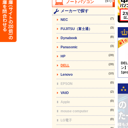
(97)
メーカーで探す
(7)
NEC
(3)
FUJITSU（富士通）
(8)
Dynabook
(3)
Panasonic
(28)
HP
DE
(28)
DELL
ン】V
1pr
(10)
Lenovo
キー
(0)
EPSON
(2)
VAIO
(0)
Apple
(0)
mouse computer
(0)
LG電子