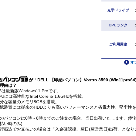
光学ドライブ
CPUランク
ご利用用途
オ
が「DELL 【即納パソコン】Vostro 3590 (Win11p
理由は？
Sは最新版Windows11 Proです。
PUには高性能なIntel Core i5 1.6GHzを搭載。
分な容量のメモリ8GBを搭載。
憶装置には従来のHDDよりも高いパフォーマンスと省電力性、堅牢性を兼
のパソコンは0時～8時までのご注文の場合、当日出荷いたします。(弊
払い時のみ)
行振込でお支払いの場合は「入金確認後、翌日(翌営業日)出荷」となり