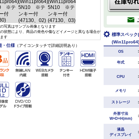
の写真はサンプル画像となります
の状態により、商品の発色や傷などイメージと異なる場合が
標準スペック(D
ます
(Win11pro
能・仕様
（アイコンタッチで詳細説明あり）
OS
年式
CPU
メモリ
ストレージ
外形寸法
W×D×H(mm)
液晶
ディスプレイ