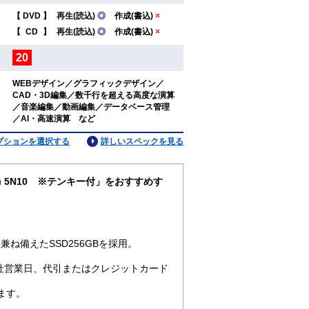
【
DVD
】
再生(読込)
◎
作成(書込)
×
：
【
CD
】
再生(読込)
◎
作成(書込)
×
20
：
WEBデザイン／グラフィックデザイン／
CAD・3D編集／数千行を超える高度な演算
：
／音楽編集／動画編集／データベース管理
／AI・高速演算 など
プションを選択する
詳しいスペックを見る
ro64) 5N10 ※テンキー付」をおすすめす
ね備えたSSD256GBを採用。
社営業日、代引またはクレジットカード
ます。