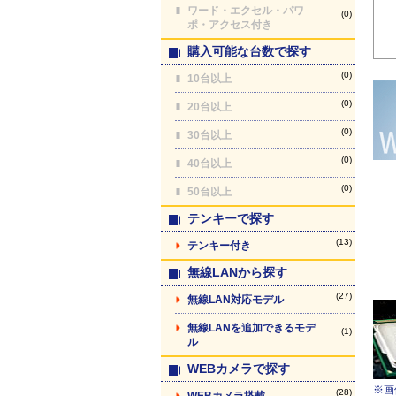
ワード・エクセル・パワ
(0)
ポ・アクセス付き
購入可能な台数で探す
(0)
10台以上
(0)
20台以上
(0)
30台以上
(0)
40台以上
(0)
50台以上
テンキーで探す
(13)
テンキー付き
無線LANから探す
(27)
無線LAN対応モデル
無線LANを追加できるモデ
(1)
ル
WEBカメラで探す
※画
(28)
WEBカメラ搭載