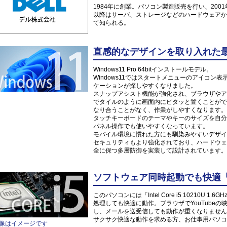
1984年に創業。パソコン製造販売を行い、200
以降はサーバ、ストレージなどのハードウェアか
て知られる。
直感的なデザインを取り入れた最新O
Windows11 Pro 64bitインストールモデル。
Windows11ではスタートメニューのアイコ
ケーションが探しやすくなりました。
スナップアシスト機能が強化され、ブラウザやア
でタイルのように画面内にピタッと置くことがで
なり合うことがなく、作業がしやすくなります。
タッチキーボードのテーマやキーのサイズを自分
パネル操作でも使いやすくなっています。
モバイル環境に慣れた方にも馴染みやすいデザイ
セキュリティもより強化されており、ハードウェ
全に保つ多層防御を実装して設計されています。
ソフトウェア同時起動でも快適「Inte
このパソコンには「Intel Core i5 10210U
処理しても快適に動作。ブラウザでYouTube
し、メールを送受信しても動作が重くなりません
サクサク快適な動作を求める方、お仕事用パソコ
像はイメージです