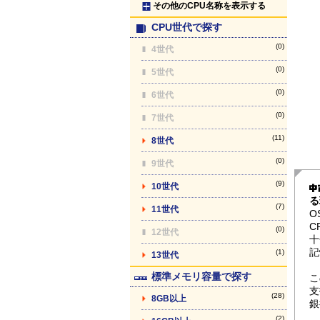
その他のCPU名称を表示する
CPU世代で探す
(0)
4世代
(0)
5世代
(0)
6世代
(0)
7世代
(11)
8世代
(0)
9世代
(9)
10世代
る
(7)
11世代
O
C
(0)
12世代
十
記
(1)
13世代
標準メモリ容量で探す
こ
支
(28)
8GB以上
銀
(2)