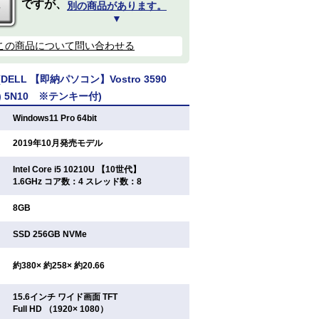
ですが、
別の商品があります。
▼
この商品について問い合わせる
ELL 【即納パソコン】Vostro 3590
64) 5N10 ※テンキー付)
：
Windows11 Pro 64bit
：
2019年10月発売モデル
Intel Core i5 10210U 【10世代】
：
1.6GHz コア数：4 スレッド数：8
：
8GB
：
SSD 256GB NVMe
：
約380× 約258× 約20.66
15.6インチ ワイド画面 TFT
：
Full HD （1920× 1080）