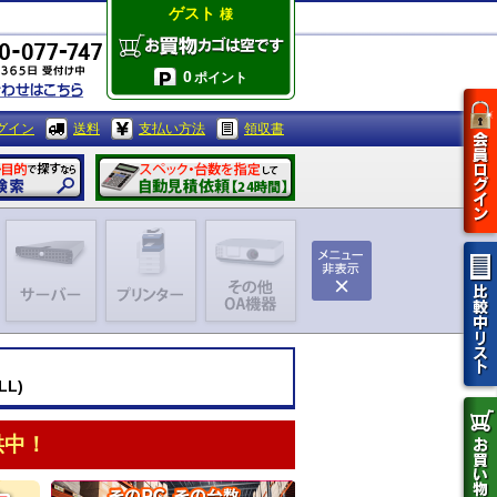
ゲスト
様
0
ポイント
グイン
送料
支払い方法
領収書
LL)
供中！