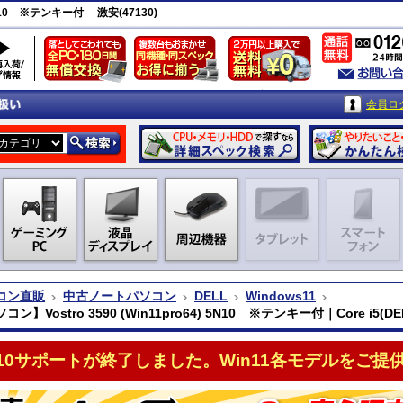
 5N10 ※テンキー付 激安(47130)
会員ロ
コン直販
中古ノートパソコン
DELL
Windows11
ン】Vostro 3590 (Win11pro64) 5N10 ※テンキー付｜Core i5(DE
n10サポートが終了しました。Win11各モデルをご提