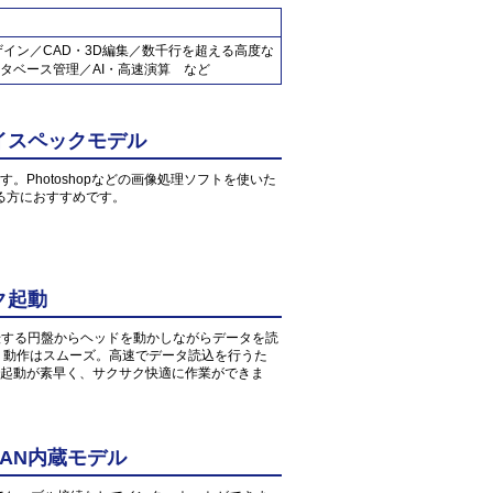
ザイン／CAD・3D編集／数千行を超える高度な
タベース管理／AI・高速演算 など
イスペックモデル
す。Photoshopなどの画像処理ソフトを使いた
る方におすすめです。
ク起動
転する円盤からヘッドを動かしながらデータを読
、動作はスムーズ。高速でデータ読込を行うた
起動が素早く、サクサク快適に作業ができま
AN内蔵モデル