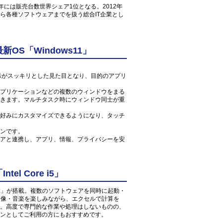
1年には販売台数世界シェア1位となる。2012年
ら各種ソフトウェアまでを扱う総合IT企業とし
S「Windows11」
ン表示がスッキリとした見た目となり、目的のアプリ
プリケーションなどの複数のウィンドウをまる
きます。マルチタスク時にウィンドウ同士が重
好みにカスタマイズできるようになり、タッチ
ンです。
アと連携し、アプリ、情報、プライバシーを安
l Core i5」
 1.6GHz」が搭載。複数のソフトウェアを同時に起動・
の映像・音楽を楽しみながら、エクセルで計算を
。高度で専門的な作業や処理はしないものの、
ンとしてご利用の方にもおすすめです。