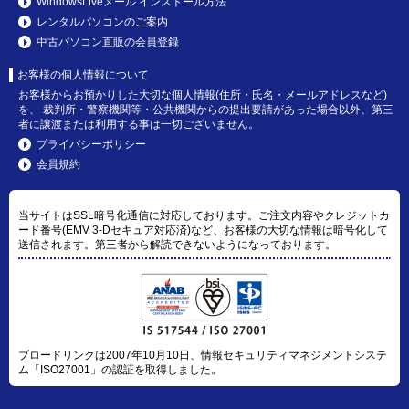
WindowsLiveメール インストール方法
レンタルパソコンのご案内
中古パソコン直販の会員登録
お客様の個人情報について
お客様からお預かりした大切な個人情報(住所・氏名・メールアドレスなど)
を、 裁判所・警察機関等・公共機関からの提出要請があった場合以外、第三
者に譲渡または利用する事は一切ございません。
プライバシーポリシー
会員規約
当サイトはSSL暗号化通信に対応しております。ご注文内容やクレジットカ
ード番号(EMV 3-Dセキュア対応済)など、お客様の大切な情報は暗号化して
送信されます。第三者から解読できないようになっております。
ブロードリンクは2007年10月10日、情報セキュリティマネジメントシステ
ム「ISO27001」の認証を取得しました。