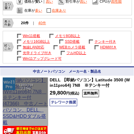
価格が
安い
｜
高い
割引率が
高い
CPUが
高性能
在庫が
多い
在庫あり
20件
｜
40件
Win11搭載
メモリ8GB以上
メモリ16GB以上
SSD搭載
テンキー付き
無線LAN対応
WEBカメラ搭載
HDMI付き
光学ドライブ付き
フルHD以上
Win11アップグレード可
中古ノートパソコン メーカー名・製品名
DELL 【即納パソコン】Latitude 3500 (W
in11pro64) 7N8 ※テンキー付
1366×768
2.15kg
29,800
円(税込)
送料無料
テレワーク推奨