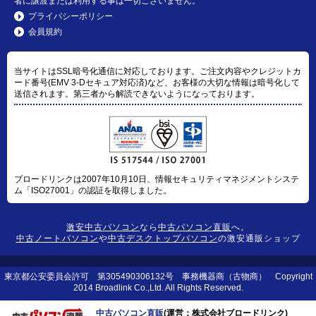
者に譲渡または利用する事は一切ございません。
プライバシーポリシー
会員規約
当サイトはSSL暗号化通信に対応しております。ご注文内容やクレジットカ
ード番号(EMV 3-Dセキュア対応済)など、お客様の大切な情報は暗号化して
送信されます。第三者から解読できないようになっております。
ブロードリンクは2007年10月10日、情報セキュリティマネジメントシステ
ム「ISO27001」の認証を取得しました。
激安中古パソコン
なら
中古パソコン直販
へ。
中古ノートパソコン
や
中古デスクトップパソコン
の激安通販ショップ
東京都公安委員会許可 第305490306132号 事務機器商（古物商） Copyright
2014 Broadlink Co.,Ltd. All Rights Reserved.
中古パソコン直販
(運営：株式会社ブロードリンク)