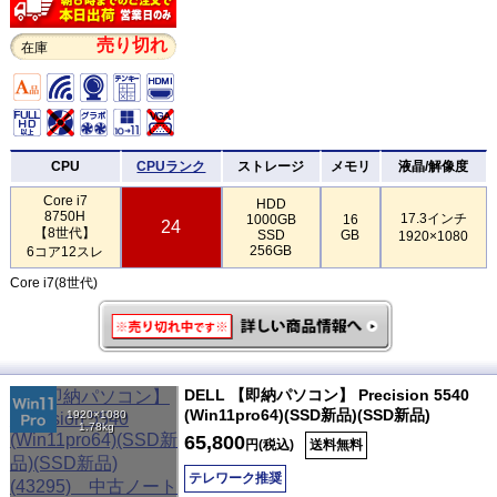
売り切れ
在庫
CPU
CPUランク
ストレージ
メモリ
液晶/解像度
Core i7
HDD
8750H
17.3インチ
1000GB
16
24
【8世代】
SSD
GB
1920×1080
256GB
6コア12スレ
Core i7(8世代)
DELL 【即納パソコン】 Precision 5540
(Win11pro64)(SSD新品)(SSD新品)
1920×1080
1.78kg
65,800
円(税込)
送料無料
テレワーク推奨