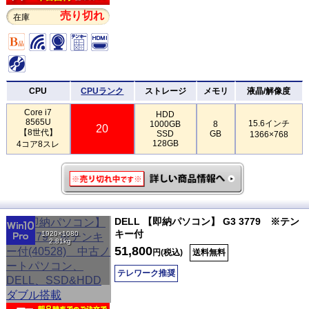
売り切れ
在庫
CPU
CPUランク
ストレージ
メモリ
液晶/解像度
Core i7
HDD
8565U
15.6インチ
1000GB
8
20
【8世代】
SSD
GB
1366×768
128GB
4コア8スレ
DELL 【即納パソコン】 G3 3779 ※テン
キー付
1920×1080
2.81kg
51,800
円(税込)
送料無料
テレワーク推奨