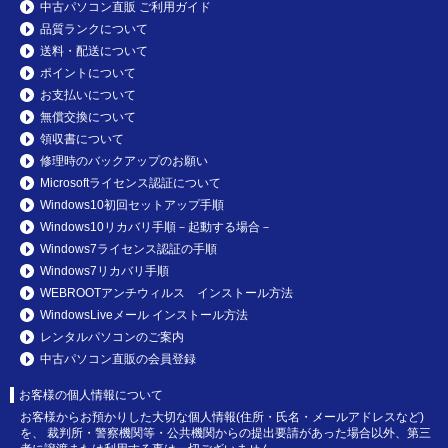
中古パソコン直販 ご利用ガイド
品質ランクについて
送料・配送について
ポイントについて
お支払いについて
無償交換について
領収書について
修理時のバックアップのお願い
Microsoftライセンス認証について
Windows10初回セットアップ手順
Windows10リカバリ手順－起動する場合－
Windows7ライセンス認証の手順
Windows7リカバリ手順
WEBROOTアンチウィルス インストール方法
WindowsLiveメール インストール方法
レンタルパソコンのご案内
中古パソコン直販の会員登録
お客様の個人情報について
お客様からお預かりした大切な個人情報(住所・氏名・メールアドレスなど)
を、 裁判所・警察機関等・公共機関からの提出要請があった場合以外、第三