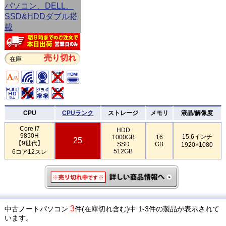
売り切れ
在庫
CPU
CPUランク
ストレージ
メモリ
液晶/解像度
Core i7
HDD
9850H
15.6インチ
1000GB
16
25
【9世代】
SSD
GB
1920×1080
512GB
6コア12スレ
3
中古ノートパソコン
件(在庫切れ含む)中 1-3件の製品が表示されて
います。