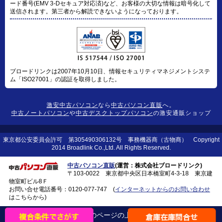
ード番号(EMV 3-Dセキュア対応済)など、お客様の大切な情報は暗号化して
送信されます。第三者から解読できないようになっております。
ブロードリンクは2007年10月10日、情報セキュリティマネジメントシステ
ム「ISO27001」の認証を取得しました。
激安中古パソコン
なら
中古パソコン直販
へ。
中古ノートパソコン
や
中古デスクトップパソコン
の激安通販ショップ
東京都公安委員会許可 第305490306132号 事務機器商（古物商） Copyright
2014 Broadlink Co.,Ltd. All Rights Reserved.
中古パソコン直販
(運営：株式会社ブロードリンク)
〒103-0022 東京都中央区日本橋室町4-3-18 東京建
物室町ビル8Ｆ
お問い合せ電話番号：
0120-077-747
(
インターネットからのお問い合わせ
はこちらから)
このページの上に戻る