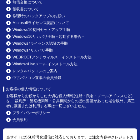
無償交換について
領収書について
修理時のバックアップのお願い
Microsoftライセンス認証について
Windows10初回セットアップ手順
Windows10リカバリ手順－起動する場合－
Windows7ライセンス認証の手順
Windows7リカバリ手順
WEBROOTアンチウィルス インストール方法
WindowsLiveメール インストール方法
レンタルパソコンのご案内
中古パソコン直販の会員登録
お客様の個人情報について
お客様からお預かりした大切な個人情報(住所・氏名・メールアドレスなど)
を、 裁判所・警察機関等・公共機関からの提出要請があった場合以外、第三
者に譲渡または利用する事は一切ございません。
プライバシーポリシー
会員規約
当サイトはSSL暗号化通信に対応しております。ご注文内容やクレジットカ