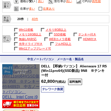
価格が
安い
｜
高い
割引率が
高い
CPUが
高性能
在庫が
多い
在庫あり
20件
｜
40件
Win11搭載
メモリ8GB以上
メモリ16GB以上
SSD搭載
テンキー付き
無線LAN対応
WEBカメラ搭載
HDMI付き
光学ドライブ付き
フルHD以上
Win11アップグレード可
中古ノートパソコン メーカー名・製品名
DELL 【即納パソコン】 Alienware 17 R5
(Win11pro64)(SSD新品) 9N8 ※テンキ
1920×1080
4.42kg
ー付
62,800
円(税込)
送料無料
テレワーク推奨