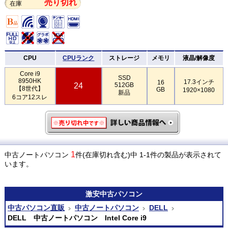
売り切れ
在庫
CPU
CPUランク
ストレージ
メモリ
液晶/解像度
Core i9
SSD
8950HK
17.3インチ
16
24
512GB
【8世代】
GB
1920×1080
新品
6コア12スレ
1
中古ノートパソコン
件(在庫切れ含む)中 1-1件の製品が表示されて
います。
激安
中古パソコン
中古パソコン直販
中古ノートパソコン
DELL
DELL 中古ノートパソコン Intel Core i9