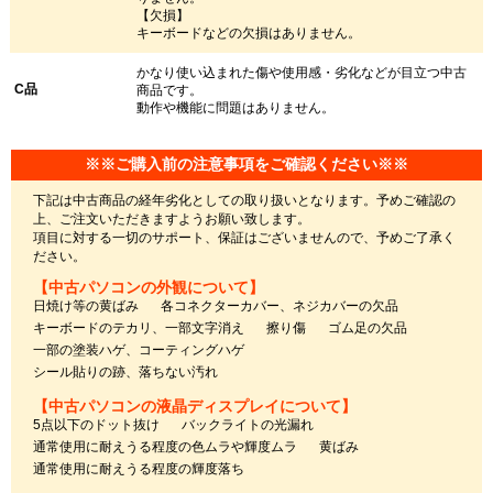
【欠損】
キーボードなどの欠損はありません。
かなり使い込まれた傷や使用感・劣化などが目立つ中古
C品
商品です。
動作や機能に問題はありません。
※※ご購入前の注意事項をご確認ください※※
下記は中古商品の経年劣化としての取り扱いとなります。予めご確認の
上、ご注文いただきますようお願い致します。
項目に対する一切のサポート、保証はございませんので、予めご了承く
ださい。
【中古パソコンの外観について】
日焼け等の黄ばみ
各コネクターカバー、ネジカバーの欠品
キーボードのテカリ、一部文字消え
擦り傷
ゴム足の欠品
一部の塗装ハゲ、コーティングハゲ
シール貼りの跡、落ちない汚れ
【中古パソコンの液晶ディスプレイについて】
5点以下のドット抜け
バックライトの光漏れ
通常使用に耐えうる程度の色ムラや輝度ムラ
黄ばみ
通常使用に耐えうる程度の輝度落ち