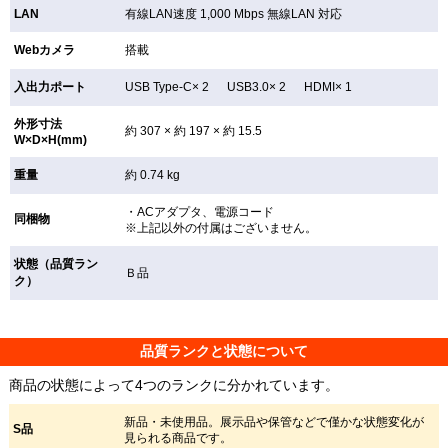
LAN
有線LAN速度 1,000 Mbps 無線LAN
対応
Webカメラ
搭載
入出力ポート
USB Type-C× 2 USB3.0× 2 HDMI× 1
外形寸法
約 307 × 約 197 × 約 15.5
W×D×H(mm)
重量
約 0.74 kg
・ACアダプタ、電源コード
同梱物
※上記以外の付属はございません。
状態（品質ラン
Ｂ品
ク）
品質ランクと状態について
商品の状態によって4つのランクに分かれています。
新品・未使用品。展示品や保管などで僅かな状態変化が
S品
見られる商品です。