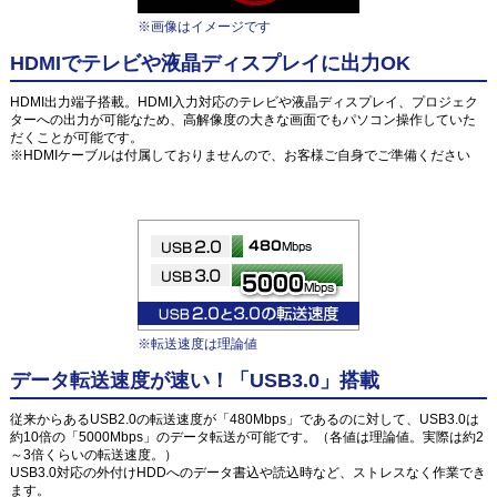
※画像はイメージです
HDMIでテレビや液晶ディスプレイに出力OK
HDMI出力端子搭載。HDMI入力対応のテレビや液晶ディスプレイ、プロジェク
ターへの出力が可能なため、高解像度の大きな画面でもパソコン操作していた
だくことが可能です。
※HDMIケーブルは付属しておりませんので、お客様ご自身でご準備ください
※転送速度は理論値
データ転送速度が速い！「USB3.0」搭載
従来からあるUSB2.0の転送速度が「480Mbps」であるのに対して、USB3.0は
約10倍の「5000Mbps」のデータ転送が可能です。（各値は理論値。実際は約2
～3倍くらいの転送速度。）
USB3.0対応の外付けHDDへのデータ書込や読込時など、ストレスなく作業でき
ます。