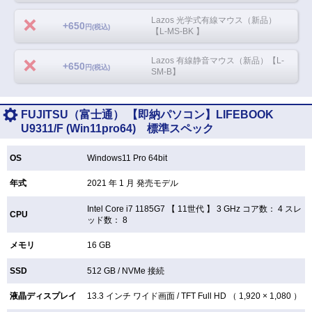
Lazos 光学式有線マウス（新品）
+650
円(税込)
【L-MS-BK 】
Lazos 有線静音マウス（新品）【L-
+650
円(税込)
SM-B】
FUJITSU（富士通） 【即納パソコン】LIFEBOOK
U9311/F (Win11pro64) 標準スペック
OS
Windows11 Pro 64bit
年式
2021 年 1 月 発売モデル
Intel Core i7 1185G7 【
11世代 】 3 GHz コア数： 4 スレ
CPU
ッド数： 8
メモリ
16 GB
SSD
512 GB /
NVMe 接続
液晶ディスプレイ
13.3 インチ
ワイド画面 /
TFT
Full HD （ 1,920 × 1,080 ）