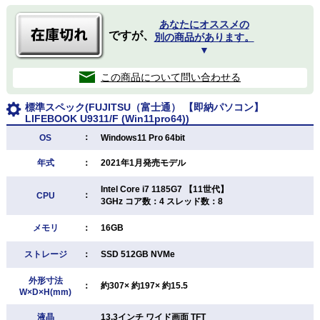
あなたにオススメの
ですが、
別の商品があります。
▼
この商品について問い合わせる
標準スペック(FUJITSU（富士通） 【即納パソコン】
LIFEBOOK U9311/F (Win11pro64))
：
OS
Windows11 Pro 64bit
年式
：
2021年1月発売モデル
Intel Core i7 1185G7 【11世代】
：
CPU
3GHz コア数：4 スレッド数：8
メモリ
：
16GB
ストレージ
：
SSD 512GB NVMe
外形寸法
：
約307× 約197× 約15.5
W×D×H(mm)
液晶
13.3インチ ワイド画面 TFT