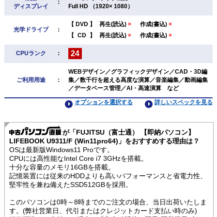
：
ディスプレイ
Full HD （1920× 1080）
【
DVD
】
再生(読込)
×
作成(書込)
×
光学ドライブ
：
【
CD
】
再生(読込)
×
作成(書込)
×
24
CPUランク
：
WEBデザイン／グラフィックデザイン／CAD・3D編
ご利用用途
：
集／数千行を超える高度な演算／音楽編集／動画編集
／データベース管理／AI・高速演算 など
オプションを選択する
詳しいスペックを見る
が「FUJITSU（富士通） 【即納パソコン】
LIFEBOOK U9311/F (Win11pro64)」をおすすめする理由は？
OSは最新版Windows11 Proです。
CPUには高性能なIntel Core i7 3GHzを搭載。
十分な容量のメモリ16GBを搭載。
記憶装置には従来のHDDよりも高いパフォーマンスと省電力性、
堅牢性を兼ね備えたSSD512GBを採用。
このパソコンは0時～8時までのご注文の場合、当日出荷いたしま
す。(弊社営業日、代引またはクレジットカード支払い時のみ)