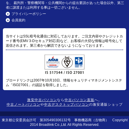
を、 裁判所・警察機関等・公共機関からの提出要請があった場合以外、第三
者に譲渡または利用する事は一切ございません。
プライバシーポリシー
会員規約
当サイトはSSL暗号化通信に対応しております。ご注文内容やクレジットカ
ード番号(EMV 3-Dセキュア対応済)など、お客様の大切な情報は暗号化して
送信されます。第三者から解読できないようになっております。
ブロードリンクは2007年10月10日、情報セキュリティマネジメントシステ
ム「ISO27001」の認証を取得しました。
激安中古パソコン
なら
中古パソコン直販
へ。
中古ノートパソコン
や
中古デスクトップパソコン
の激安通販ショップ
東京都公安委員会許可 第305490306132号 事務機器商（古物商） Copyright
2014 Broadlink Co.,Ltd. All Rights Reserved.