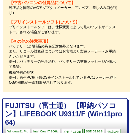
【中古パソコンの付属品について】
純正品と同等のACアダプタ（メーカー、アンペア、差し込み口が同
じ）
【プリインストールソフトについて】
プリインストールソフトは、仕様変更によって別のソフトがインス
トールされる場合がございます。
【その他の注意事項】
バッテリーは消耗品の為保証対象外となります。
また、リコール対象品についてはお客様より製造メーカーへお手続
きいただきます。
※例：バッテリーの完全消耗、バッテリーの交換メッセージが表示
する等。
機種特有の症状
※例：再生PC用正規OSをインストールしているPCはメーカー純正
OSの機能が一部制限がされております。
FUJITSU（富士通） 【即納パソコ
ン】LIFEBOOK U9311/F (Win11pro
64)
Windows11 Pro
Intel Core i7 3GHz
SSD 512GB
メモリ 16GB
無線LAN