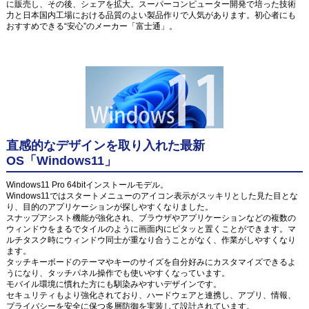
に販売し、その後、シェアを拡大。スーパーコンピューター開発で培った技術
力と日本国内工場における品質のよい製品作りで人気があります。初心者にも
おすすめできる“安心”のメーカー「富士通」。
直感的なデザインを取り入れた最新
OS「Windows11」
Windows11 Pro 64bitインストールモデル。
Windows11ではスタートメニューのアイコン表示がスッキリとした見た目とな
り、目的のアプリケーションが探しやすくなりました。
スナップアシスト機能が強化され、ブラウザやアプリケーションなどの複数の
ウィンドウをまるでタイルのように画面内にピタッと置くことができます。マ
ルチタスク時にウィンドウ同士が重なり合うことがなく、作業がしやすくなり
ます。
タッチキーボードのテーマやキーのサイズを自分好みにカスタマイズできるよ
うになり、タッチパネル操作でも使いやすくなっています。
モバイル環境に慣れた方にも馴染みやすいデザインです。
セキュリティもより強化されており、ハードウェアと連携し、アプリ、情報、
プライバシーを安全に保つ多層防御を実装して設計されています。