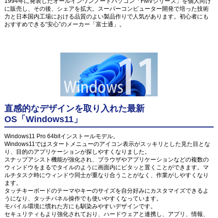
1994年に発表したオールインワンノートパソコン「FMVシリーズ」を個人向け
に販売し、その後、シェアを拡大。スーパーコンピューター開発で培った技術
力と日本国内工場における品質のよい製品作りで人気があります。初心者にも
おすすめできる“安心”のメーカー「富士通」。
直感的なデザインを取り入れた最新
OS「Windows11」
Windows11 Pro 64bitインストールモデル。
Windows11ではスタートメニューのアイコン表示がスッキリとした見た目とな
り、目的のアプリケーションが探しやすくなりました。
スナップアシスト機能が強化され、ブラウザやアプリケーションなどの複数の
ウィンドウをまるでタイルのように画面内にピタッと置くことができます。マ
ルチタスク時にウィンドウ同士が重なり合うことがなく、作業がしやすくなり
ます。
タッチキーボードのテーマやキーのサイズを自分好みにカスタマイズできるよ
うになり、タッチパネル操作でも使いやすくなっています。
モバイル環境に慣れた方にも馴染みやすいデザインです。
セキュリティもより強化されており、ハードウェアと連携し、アプリ、情報、