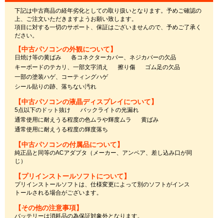
下記は中古商品の経年劣化としての取り扱いとなります。予めご確認の
上、ご注文いただきますようお願い致します。
項目に対する一切のサポート、保証はございませんので、予めご了承く
ださい。
【中古パソコンの外観について】
日焼け等の黄ばみ
各コネクターカバー、ネジカバーの欠品
キーボードのテカリ、一部文字消え
擦り傷
ゴム足の欠品
一部の塗装ハゲ、コーティングハゲ
シール貼りの跡、落ちない汚れ
【中古パソコンの液晶ディスプレイについて】
5点以下のドット抜け
バックライトの光漏れ
通常使用に耐えうる程度の色ムラや輝度ムラ
黄ばみ
通常使用に耐えうる程度の輝度落ち
【中古パソコンの付属品について】
純正品と同等のACアダプタ（メーカー、アンペア、差し込み口が同
じ）
【プリインストールソフトについて】
プリインストールソフトは、仕様変更によって別のソフトがインス
トールされる場合がございます。
【その他の注意事項】
バッテリーは消耗品の為保証対象外となります。