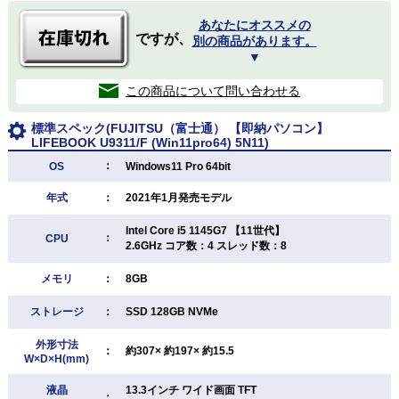
あなたにオススメの
ですが、
別の商品があります。
▼
この商品について問い合わせる
標準スペック(FUJITSU（富士通） 【即納パソコン】
LIFEBOOK U9311/F (Win11pro64) 5N11)
：
OS
Windows11 Pro 64bit
年式
：
2021年1月発売モデル
Intel Core i5 1145G7 【11世代】
：
CPU
2.6GHz コア数：4 スレッド数：8
メモリ
：
8GB
ストレージ
：
SSD 128GB NVMe
外形寸法
：
約307× 約197× 約15.5
W×D×H(mm)
液晶
13.3インチ ワイド画面 TFT
：