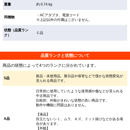
重量
約 0.74 kg
・ACアダプタ、電源コード
同梱物
※上記以外の付属はございません。
状態（品質ラン
Ｃ品
ク）
品質ランクと状態について
商品の状態によって4つのランクに分かれています。
新品・未使用品。展示品や保管などで僅かな状態変化が
S品
見られる商品です。
日常的に使用していたような使用感や傷などが見られる
中古商品です。
比較的、外観がきれいな状態の良い商品です。
動作や機能に問題はありません。
【液晶】
A品
目立たないシミ、ムラ、キズ、ドット抜けなどがある場
合があります。
【外観】