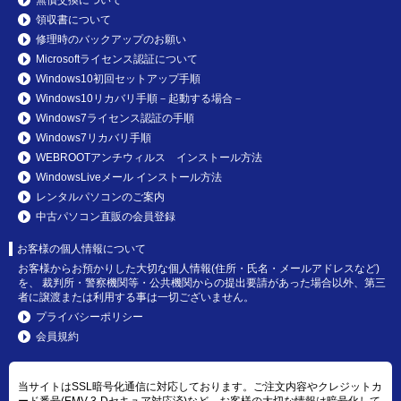
領収書について
修理時のバックアップのお願い
Microsoftライセンス認証について
Windows10初回セットアップ手順
Windows10リカバリ手順－起動する場合－
Windows7ライセンス認証の手順
Windows7リカバリ手順
WEBROOTアンチウィルス インストール方法
WindowsLiveメール インストール方法
レンタルパソコンのご案内
中古パソコン直販の会員登録
お客様の個人情報について
お客様からお預かりした大切な個人情報(住所・氏名・メールアドレスなど)
を、 裁判所・警察機関等・公共機関からの提出要請があった場合以外、第三
者に譲渡または利用する事は一切ございません。
プライバシーポリシー
会員規約
当サイトはSSL暗号化通信に対応しております。ご注文内容やクレジットカ
ード番号(EMV 3-Dセキュア対応済)など、お客様の大切な情報は暗号化して