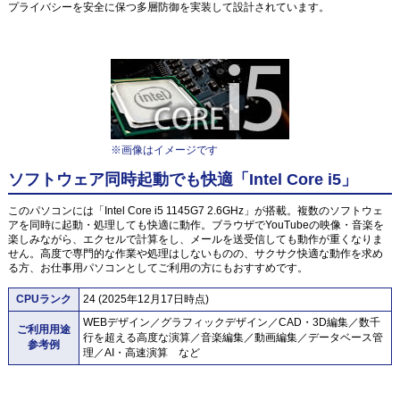
プライバシーを安全に保つ多層防御を実装して設計されています。
※画像はイメージです
ソフトウェア同時起動でも快適「Intel Core i5」
このパソコンには「Intel Core i5 1145G7 2.6GHz」が搭載。複数のソフトウェ
アを同時に起動・処理しても快適に動作。ブラウザでYouTubeの映像・音楽を
楽しみながら、エクセルで計算をし、メールを送受信しても動作が重くなりま
せん。高度で専門的な作業や処理はしないものの、サクサク快適な動作を求め
る方、お仕事用パソコンとしてご利用の方にもおすすめです。
CPUランク
24 (2025年12月17日時点)
WEBデザイン／グラフィックデザイン／CAD・3D編集／数千
ご利用用途
行を超える高度な演算／音楽編集／動画編集／データベース管
参考例
理／AI・高速演算 など