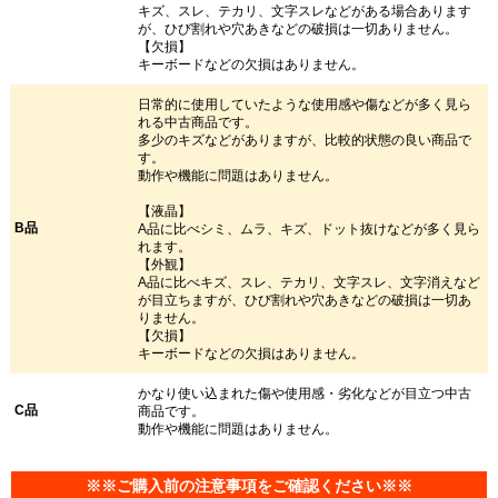
キズ、スレ、テカリ、文字スレなどがある場合あります
が、ひび割れや穴あきなどの破損は一切ありません。
【欠損】
キーボードなどの欠損はありません。
日常的に使用していたような使用感や傷などが多く見ら
れる中古商品です。
多少のキズなどがありますが、比較的状態の良い商品で
す。
動作や機能に問題はありません。
【液晶】
B品
A品に比べシミ、ムラ、キズ、ドット抜けなどが多く見ら
れます。
【外観】
A品に比べキズ、スレ、テカリ、文字スレ、文字消えなど
が目立ちますが、ひび割れや穴あきなどの破損は一切あ
りません。
【欠損】
キーボードなどの欠損はありません。
かなり使い込まれた傷や使用感・劣化などが目立つ中古
C品
商品です。
動作や機能に問題はありません。
※※ご購入前の注意事項をご確認ください※※