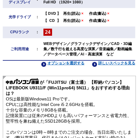
ディスプレイ
Full HD （1920× 1080）
【
DVD
】
再生(読込)
×
作成(書込)
×
光学ドライブ
：
【
CD
】
再生(読込)
×
作成(書込)
×
24
CPUランク
：
WEBデザイン／グラフィックデザイン／CAD・3D編
ご利用用途
：
集／数千行を超える高度な演算／音楽編集／動画編集
／データベース管理／AI・高速演算 など
オプションを選択する
詳しいスペックを見る
が「FUJITSU（富士通） 【即納パソコン】
LIFEBOOK U9311/F (Win11pro64) 5N11」をおすすめする理由
は？
OSは最新版Windows11 Proです。
CPUには高性能なIntel Core i5 2.6GHzを搭載。
十分な容量のメモリ8GBを搭載。
記憶装置には従来のHDDよりも高いパフォーマンスと省電力性、
堅牢性を兼ね備えたSSD128GBを採用。
このパソコンは0時～8時までのご注文の場合、当日出荷いたしま
す。(弊社営業日、代引またはクレジットカード支払い時のみ)