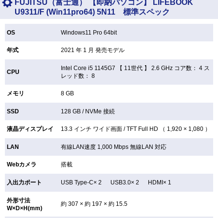
FUJITSU（富士通） 【即納パソコン】 LIFEBOOK
U9311/F (Win11pro64) 5N11 標準スペック
OS
Windows11 Pro 64bit
年式
2021 年 1 月 発売モデル
Intel Core i5 1145G7 【
11世代 】 2.6 GHz コア数： 4 ス
CPU
レッド数： 8
メモリ
8 GB
SSD
128 GB /
NVMe 接続
液晶ディスプレイ
13.3 インチ
ワイド画面 /
TFT
Full HD （ 1,920 × 1,080 ）
LAN
有線LAN速度 1,000 Mbps 無線LAN
対応
Webカメラ
搭載
入出力ポート
USB Type-C× 2 USB3.0× 2 HDMI× 1
外形寸法
約 307 × 約 197 × 約 15.5
W×D×H(mm)