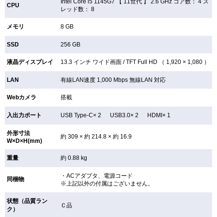
Intel Core i5 1145G7 【
11世代 】 2.6 GHz コア数： 4 ス
CPU
レッド数： 8
メモリ
8 GB
SSD
256 GB
液晶ディスプレイ
13.3 インチ
ワイド画面 /
TFT
Full HD （ 1,920 × 1,080 ）
LAN
有線LAN速度 1,000 Mbps 無線LAN
対応
Webカメラ
搭載
入出力ポート
USB Type-C× 2 USB3.0× 2 HDMI× 1
外形寸法
約 309 × 約 214.8 × 約 16.9
W×D×H(mm)
重量
約 0.88 kg
・ACアダプタ、電源コード
同梱物
※上記以外の付属はございません。
状態（品質ラン
Ｃ品
ク）