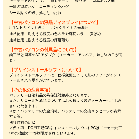
キーボードのテカリ、一部文字消え
擦り傷
ゴム足の欠品
一部の塗装ハゲ、コーティングハゲ
シール貼りの跡、落ちない汚れ
【中古パソコンの液晶ディスプレイについて】
5点以下のドット抜け
バックライトの光漏れ
通常使用に耐えうる程度の色ムラや輝度ムラ
黄ばみ
通常使用に耐えうる程度の輝度落ち
【中古パソコンの付属品について】
純正品と同等のACアダプタ（メーカー、アンペア、差し込み口が同
じ）
【プリインストールソフトについて】
プリインストールソフトは、仕様変更によって別のソフトがインス
トールされる場合がございます。
【その他の注意事項】
バッテリーは消耗品の為保証対象外となります。
また、リコール対象品についてはお客様より製造メーカーへお手続
きいただきます。
※例：バッテリーの完全消耗、バッテリーの交換メッセージが表示
する等。
機種特有の症状
※例：再生PC用正規OSをインストールしているPCはメーカー純正
OSの機能が一部制限がされております。