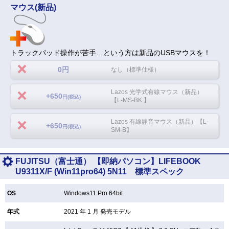
マウス(新品)
トラックパッド操作が苦手…という方は新品のUSBマウスを！
0円
なし（標準仕様）
Lazos 光学式有線マウス（新品）
+650
円(税込)
【L-MS-BK 】
Lazos 有線静音マウス（新品）【L-
+650
円(税込)
SM-B】
FUJITSU（富士通） 【即納パソコン】LIFEBOOK
U9311X/F (Win11pro64) 5N11 標準スペック
OS
Windows11 Pro 64bit
年式
2021 年 1 月 発売モデル