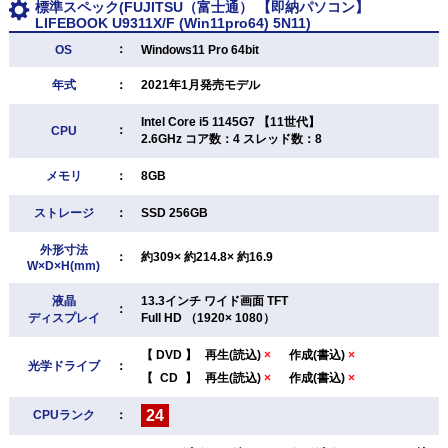
標準スペック(FUJITSU（富士通） 【即納パソコン】
LIFEBOOK U9311X/F (Win11pro64) 5N11)
：
OS
Windows11 Pro 64bit
年式
：
2021年1月発売モデル
Intel Core i5 1145G7 【11世代】
：
CPU
2.6GHz コア数：4 スレッド数：8
メモリ
：
8GB
ストレージ
：
SSD 256GB
外形寸法
：
約309× 約214.8× 約16.9
W×D×H(mm)
液晶
13.3インチ ワイド画面 TFT
：
ディスプレイ
Full HD （1920× 1080）
【
DVD
】
再生(読込)
×
作成(書込)
×
光学ドライブ
：
【
CD
】
再生(読込)
×
作成(書込)
×
24
CPUランク
：