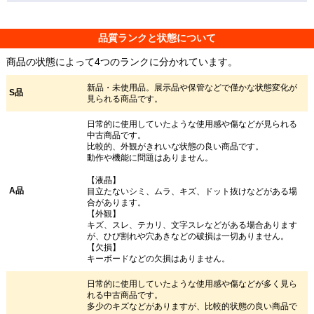
品質ランクと状態について
商品の状態によって4つのランクに分かれています。
新品・未使用品。展示品や保管などで僅かな状態変化が
S品
見られる商品です。
日常的に使用していたような使用感や傷などが見られる
中古商品です。
比較的、外観がきれいな状態の良い商品です。
動作や機能に問題はありません。
【液晶】
A品
目立たないシミ、ムラ、キズ、ドット抜けなどがある場
合があります。
【外観】
キズ、スレ、テカリ、文字スレなどがある場合あります
が、ひび割れや穴あきなどの破損は一切ありません。
【欠損】
キーボードなどの欠損はありません。
日常的に使用していたような使用感や傷などが多く見ら
れる中古商品です。
多少のキズなどがありますが、比較的状態の良い商品で