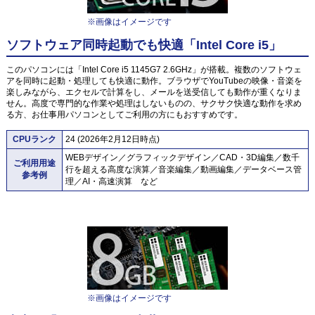
※画像はイメージです
ソフトウェア同時起動でも快適「Intel Core i5」
このパソコンには「Intel Core i5 1145G7 2.6GHz」が搭載。複数のソフトウェ
アを同時に起動・処理しても快適に動作。ブラウザでYouTubeの映像・音楽を
楽しみながら、エクセルで計算をし、メールを送受信しても動作が重くなりま
せん。高度で専門的な作業や処理はしないものの、サクサク快適な動作を求め
る方、お仕事用パソコンとしてご利用の方にもおすすめです。
CPUランク
24 (2026年2月12日時点)
WEBデザイン／グラフィックデザイン／CAD・3D編集／数千
ご利用用途
行を超える高度な演算／音楽編集／動画編集／データベース管
参考例
理／AI・高速演算 など
※画像はイメージです