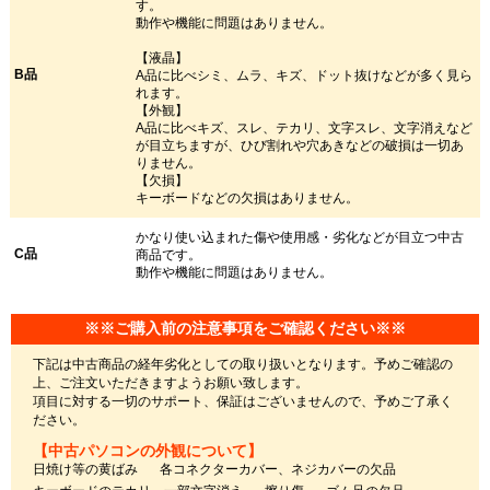
す。
動作や機能に問題はありません。
【液晶】
B品
A品に比べシミ、ムラ、キズ、ドット抜けなどが多く見ら
れます。
【外観】
A品に比べキズ、スレ、テカリ、文字スレ、文字消えなど
が目立ちますが、ひび割れや穴あきなどの破損は一切あ
りません。
【欠損】
キーボードなどの欠損はありません。
かなり使い込まれた傷や使用感・劣化などが目立つ中古
C品
商品です。
動作や機能に問題はありません。
※※ご購入前の注意事項をご確認ください※※
下記は中古商品の経年劣化としての取り扱いとなります。予めご確認の
上、ご注文いただきますようお願い致します。
項目に対する一切のサポート、保証はございませんので、予めご了承く
ださい。
【中古パソコンの外観について】
日焼け等の黄ばみ
各コネクターカバー、ネジカバーの欠品