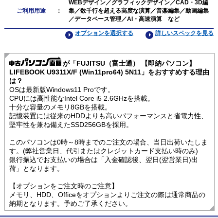
WEBデザイン／グラフィックデザイン／CAD・3D編
ご利用用途
：
集／数千行を超える高度な演算／音楽編集／動画編集
／データベース管理／AI・高速演算 など
オプションを選択する
詳しいスペックを見る
が「FUJITSU（富士通） 【即納パソコン】
LIFEBOOK U9311X/F (Win11pro64) 5N11」をおすすめする理由
は？
OSは最新版Windows11 Proです。
CPUには高性能なIntel Core i5 2.6GHzを搭載。
十分な容量のメモリ8GBを搭載。
記憶装置には従来のHDDよりも高いパフォーマンスと省電力性、
堅牢性を兼ね備えたSSD256GBを採用。
このパソコンは0時～8時までのご注文の場合、当日出荷いたしま
す。(弊社営業日、代引またはクレジットカード支払い時のみ)
銀行振込でお支払いの場合は「入金確認後、翌日(翌営業日)出
荷」となります。
【オプションをご注文時のご注意】
メモリ、HDD、Officeをオプションよりご注文の際は通常商品の
納期となります。予めご了承ください。