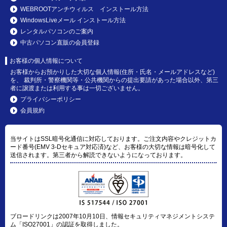
WEBROOTアンチウィルス インストール方法
WindowsLiveメール インストール方法
レンタルパソコンのご案内
中古パソコン直販の会員登録
お客様の個人情報について
お客様からお預かりした大切な個人情報(住所・氏名・メールアドレスなど)
を、 裁判所・警察機関等・公共機関からの提出要請があった場合以外、第三
者に譲渡または利用する事は一切ございません。
プライバシーポリシー
会員規約
当サイトはSSL暗号化通信に対応しております。ご注文内容やクレジットカ
ード番号(EMV 3-Dセキュア対応済)など、お客様の大切な情報は暗号化して
送信されます。第三者から解読できないようになっております。
ブロードリンクは2007年10月10日、情報セキュリティマネジメントシステ
ム「ISO27001」の認証を取得しました。