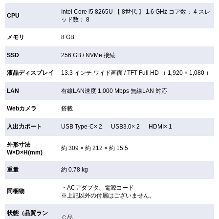
Intel Core i5 8265U 【
8世代 】 1.6 GHz コア数： 4 スレ
CPU
ッド数： 8
メモリ
8 GB
SSD
256 GB /
NVMe 接続
液晶ディスプレイ
13.3 インチ
ワイド画面 /
TFT
Full HD （ 1,920 × 1,080 ）
LAN
有線LAN速度 1,000 Mbps 無線LAN
対応
Webカメラ
搭載
入出力ポート
USB Type-C× 2 USB3.0× 2 HDMI× 1
外形寸法
約 309 × 約 212 × 約 15.5
W×D×H(mm)
重量
約 0.78 kg
・ACアダプタ、電源コード
同梱物
※上記以外の付属はございません。
状態（品質ラン
Ｃ品