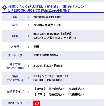
標準スペック(FUJITSU（富士通） 【即納パソコン】
LIFEBOOK U939/CX (Win11pro64) 5N8)
：
OS
Windows11 Pro 64bit
年式
：
2020年2月発売モデル
Intel Core i5 8265U 【8世代】
：
CPU
1.6GHz コア数：4 スレッド数：8
メモリ
：
8GB
ストレージ
：
SSD 256GB NVMe
外形寸法
：
約309× 約212× 約15.5
W×D×H(mm)
液晶
13.3インチ ワイド画面 TFT
：
ディスプレイ
Full HD （1920× 1080）
【
DVD
】
再生(読込)
×
作成(書込)
×
光学ドライブ
：
【
CD
】
再生(読込)
×
作成(書込)
×
20
CPUランク
：