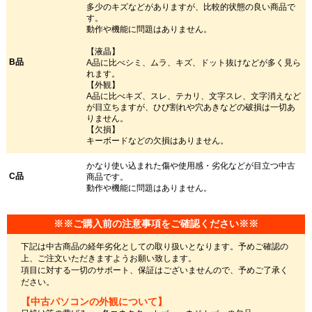
多少のキズなどがありますが、比較的状態の良い商品で
す。
動作や機能に問題はありません。
【液晶】
B品
A品に比べシミ、ムラ、キズ、ドット抜けなどが多く見ら
れます。
【外観】
A品に比べキズ、スレ、テカリ、文字スレ、文字消えなど
が目立ちますが、ひび割れや穴あきなどの破損は一切あ
りません。
【欠損】
キーボードなどの欠損はありません。
かなり使い込まれた傷や使用感・劣化などが目立つ中古
C品
商品です。
動作や機能に問題はありません。
※※ご購入前の注意事項をご確認ください※※
下記は中古商品の経年劣化としての取り扱いとなります。予めご確認の
上、ご注文いただきますようお願い致します。
項目に対する一切のサポート、保証はございませんので、予めご了承く
ださい。
【中古パソコンの外観について】