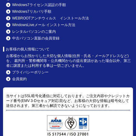
Windows7ライセンス認証の手順
Windows7リカバリ手順
WEBROOTアンチウィルス インストール方法
WindowsLiveメール インストール方法
レンタルパソコンのご案内
中古パソコン直販の会員登録
お客様の個人情報について
お客様からお預かりした大切な個人情報(住所・氏名・メールアドレスなど)
を、 裁判所・警察機関等・公共機関からの提出要請があった場合以外、第三
者に譲渡または利用する事は一切ございません。
プライバシーポリシー
会員規約
当サイトはSSL暗号化通信に対応しております。ご注文内容やクレジットカ
ード番号(EMV 3-Dセキュア対応済)など、お客様の大切な情報は暗号化して
送信されます。第三者から解読できないようになっております。