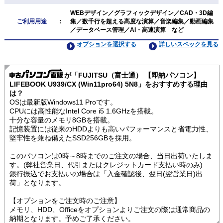
WEBデザイン／グラフィックデザイン／CAD・3D編
ご利用用途
：
集／数千行を超える高度な演算／音楽編集／動画編集
／データベース管理／AI・高速演算 など
オプションを選択する
詳しいスペックを見る
が「FUJITSU（富士通） 【即納パソコン】
LIFEBOOK U939/CX (Win11pro64) 5N8」をおすすめする理由
は？
OSは最新版Windows11 Proです。
CPUには高性能なIntel Core i5 1.6GHzを搭載。
十分な容量のメモリ8GBを搭載。
記憶装置には従来のHDDよりも高いパフォーマンスと省電力性、
堅牢性を兼ね備えたSSD256GBを採用。
このパソコンは0時～8時までのご注文の場合、当日出荷いたしま
す。(弊社営業日、代引またはクレジットカード支払い時のみ)
銀行振込でお支払いの場合は「入金確認後、翌日(翌営業日)出
荷」となります。
【オプションをご注文時のご注意】
メモリ、HDD、Officeをオプションよりご注文の際は通常商品の
納期となります。予めご了承ください。