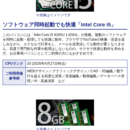
※画像はイメージです
ソフトウェア同時起動でも快適「Intel Core i5」
このパソコンには「Intel Core i5 8265U 1.6GHz」が搭載。複数のソフトウェア
を同時に起動・処理しても快適に動作。ブラウザでYouTubeの映像・音楽を楽
しみながら、エクセルで計算をし、メールを送受信しても動作が重くなりませ
ん。高度で専門的な作業や処理はしないものの、サクサク快適な動作を求める
方、お仕事用パソコンとしてご利用の方にもおすすめです。
CPUランク
20 (2026年4月27日時点)
WEBデザイン／グラフィックデザイン／CAD・3D編集／数千
ご利用用途
行を超える高度な演算／音楽編集／動画編集／データベース管
参考例
理／AI・高速演算 など
※画像はイメージです