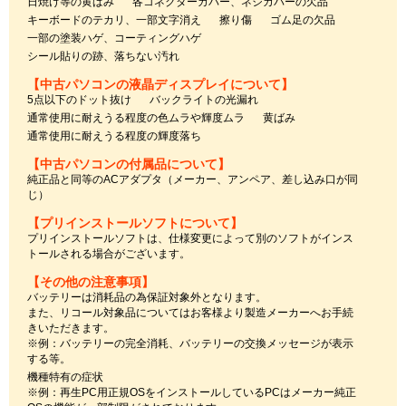
日焼け等の黄ばみ
各コネクターカバー、ネジカバーの欠品
キーボードのテカリ、一部文字消え
擦り傷
ゴム足の欠品
一部の塗装ハゲ、コーティングハゲ
シール貼りの跡、落ちない汚れ
【中古パソコンの液晶ディスプレイについて】
5点以下のドット抜け
バックライトの光漏れ
通常使用に耐えうる程度の色ムラや輝度ムラ
黄ばみ
通常使用に耐えうる程度の輝度落ち
【中古パソコンの付属品について】
純正品と同等のACアダプタ（メーカー、アンペア、差し込み口が同
じ）
【プリインストールソフトについて】
プリインストールソフトは、仕様変更によって別のソフトがインス
トールされる場合がございます。
【その他の注意事項】
バッテリーは消耗品の為保証対象外となります。
また、リコール対象品についてはお客様より製造メーカーへお手続
きいただきます。
※例：バッテリーの完全消耗、バッテリーの交換メッセージが表示
する等。
機種特有の症状
※例：再生PC用正規OSをインストールしているPCはメーカー純正