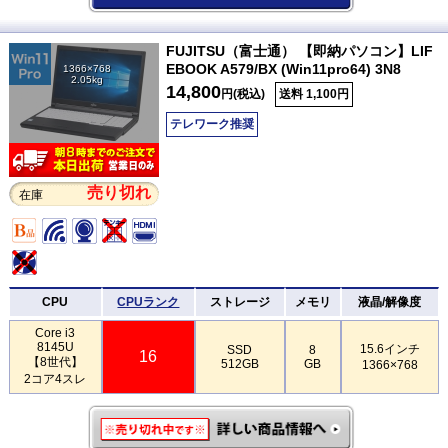
FUJITSU（富士通） 【即納パソコン】LIF
EBOOK A579/BX (Win11pro64) 3N8
1366×768
2.05kg
14,800
円(税込)
送料 1,100円
テレワーク推奨
売り切れ
在庫
CPU
CPUランク
ストレージ
メモリ
液晶/解像度
Core i3
8145U
15.6インチ
SSD
8
16
【8世代】
512GB
GB
1366×768
2コア4スレ