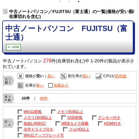
中古ノートパソコン／FUJITSU（富士通）の一覧(価格が安い順/
在庫切れを含む)
中古ノートパソコン FUJITSU（富
士通）
4～8GB
278
中古ノートパソコン
件(在庫切れ含む)中 1-20件の製品が表示さ
れています。
価格が
安い
｜
高い
割引率が
高い
CPUが
高性能
在庫が
多い
在庫あり
20件
｜
40件
Win11搭載
メモリ8GB以上
メモリ16GB以上
SSD搭載
テンキー付き
無線LAN対応
WEBカメラ搭載
HDMI付き
光学ドライブ付き
フルHD以上
Win11アップグレード可