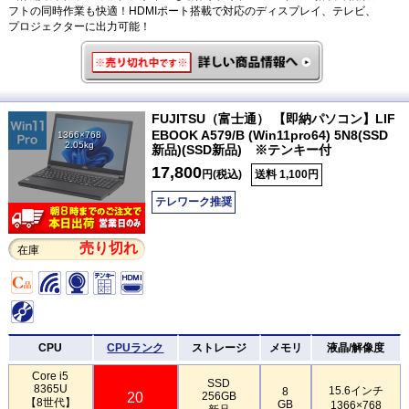
フトの同時作業も快適！HDMIポート搭載で対応のディスプレイ、テレビ、
プロジェクターに出力可能！
FUJITSU（富士通） 【即納パソコン】LIF
EBOOK A579/B (Win11pro64) 5N8(SSD
1366×768
2.05kg
新品)(SSD新品) ※テンキー付
17,800
円(税込)
送料 1,100円
テレワーク推奨
売り切れ
在庫
CPU
CPUランク
ストレージ
メモリ
液晶/解像度
Core i5
SSD
8365U
15.6インチ
8
20
256GB
【8世代】
GB
1366×768