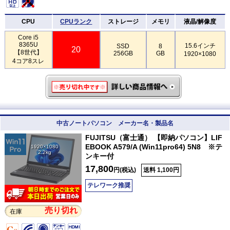
CPU
CPUランク
ストレージ
メモリ
液晶/解像度
Core i5
8365U
15.6インチ
SSD
8
20
【8世代】
256GB
GB
1920×1080
4コア8スレ
中古ノートパソコン メーカー名・製品名
FUJITSU（富士通） 【即納パソコン】LIF
EBOOK A579/A (Win11pro64) 5N8 ※テ
1920×1080
2.2kg
ンキー付
17,800
円(税込)
送料 1,100円
テレワーク推奨
売り切れ
在庫