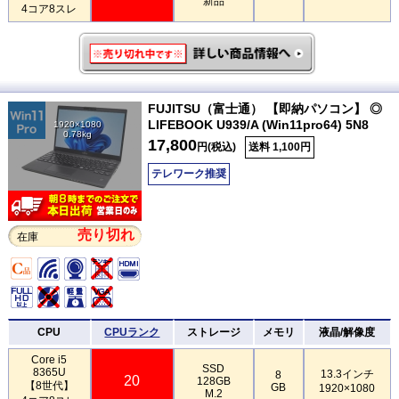
新品
4コア8スレ
FUJITSU（富士通） 【即納パソコン】 ◎
LIFEBOOK U939/A (Win11pro64) 5N8
1920×1080
0.78kg
17,800
円(税込)
送料 1,100円
テレワーク推奨
売り切れ
在庫
CPU
CPUランク
ストレージ
メモリ
液晶/解像度
Core i5
SSD
8365U
13.3インチ
8
20
128GB
【8世代】
GB
1920×1080
M.2