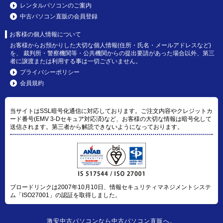
レンタルパソコンのご案内
中古パソコン直販の会員登録
お客様の個人情報について
お客様からお預かりした大切な個人情報(住所・氏名・メールアドレスなど)
を、 裁判所・警察機関等・公共機関からの提出要請があった場合以外、第三
者に譲渡または利用する事は一切ございません。
プライバシーポリシー
会員規約
当サイトはSSL暗号化通信に対応しております。ご注文内容やクレジットカ
ード番号(EMV 3-Dセキュア対応済)など、お客様の大切な情報は暗号化して
送信されます。第三者から解読できないようになっております。
ブロードリンクは2007年10月10日、情報セキュリティマネジメントシステ
ム「ISO27001」の認証を取得しました。
激安中古パソコン
なら
中古パソコン直販
へ。