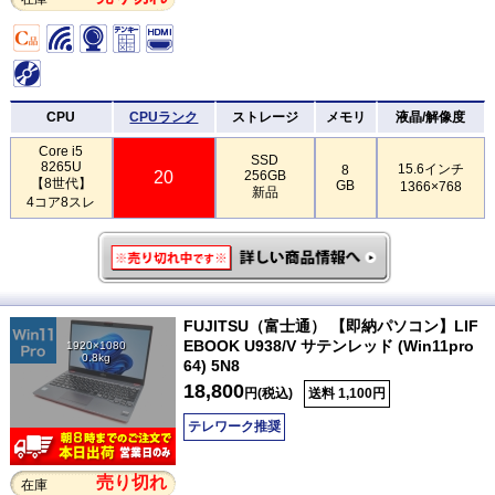
CPU
CPUランク
ストレージ
メモリ
液晶/解像度
Core i5
SSD
8265U
15.6インチ
8
20
256GB
【8世代】
GB
1366×768
新品
4コア8スレ
FUJITSU（富士通） 【即納パソコン】LIF
EBOOK U938/V サテンレッド (Win11pro
1920×1080
0.8kg
64) 5N8
18,800
円(税込)
送料 1,100円
テレワーク推奨
売り切れ
在庫