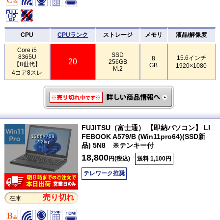
CPU
CPUランク
ストレージ
メモリ
液晶/解像度
Core i5
SSD
8365U
15.6インチ
8
20
256GB
【8世代】
GB
1920×1080
M.2
4コア8スレ
FUJITSU（富士通） 【即納パソコン】 LI
FEBOOK A579/B (Win11pro64)(SSD新
1366×768
2.2kg
品) 5N8 ※テンキー付
18,800
円(税込)
送料 1,100円
テレワーク推奨
売り切れ
在庫