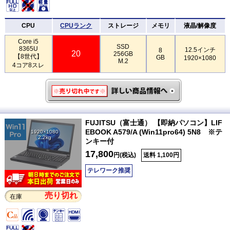
CPU
CPUランク
ストレージ
メモリ
液晶/解像度
Core i5
SSD
8365U
12.5インチ
8
20
256GB
【8世代】
GB
1920×1080
M.2
4コア8スレ
FUJITSU（富士通） 【即納パソコン】LIF
EBOOK A579/A (Win11pro64) 5N8 ※テ
1920×1080
2.2kg
ンキー付
17,800
円(税込)
送料 1,100円
テレワーク推奨
売り切れ
在庫