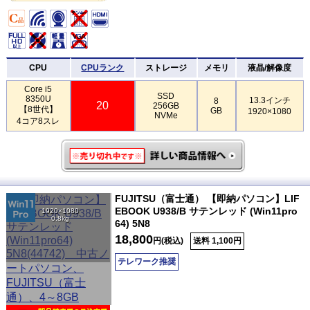
CPU
CPUランク
ストレージ
メモリ
液晶/解像度
Core i5
SSD
8350U
13.3インチ
8
20
256GB
【8世代】
GB
1920×1080
NVMe
4コア8スレ
FUJITSU（富士通） 【即納パソコン】LIF
EBOOK U938/B サテンレッド (Win11pro
1920×1080
0.8kg
64) 5N8
18,800
円(税込)
送料 1,100円
テレワーク推奨