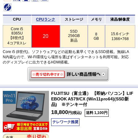
CPU
CPUランク
ストレージ
メモリ
液晶/解像度
Core i5
SSD
8365U
15.6インチ
8
20
256GB
【8世代】
GB
1366×768
新品
4コア8スレ
Core i5 (8世代)。ソフトウェアなどの起動も素早くできるSSD搭載。無線LA
N内蔵なので、Wi-Fi環境なら場所を選ばずインターネットを利用可能。対応
のディスプレイに出力できるHDMI搭載。
FUJITSU（富士通） 【即納パソコン】LIF
EBOOK A579/CX (Win11pro64)(SSD新
1366×768
2.05kg
品) ※テンキー付
18,800
円(税込)
送料 1,100円
テレワーク推奨
売り切れ
在庫