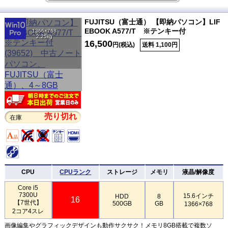
FUJITSU（富士通） 【即納パソコン】LIF
EBOOK A577/T ※テンキー付
1366×768
2.25kg
16,500
円(税込)
送料 1,100円
売り切れ
在庫
CPU
CPUランク
ストレージ
メモリ
液晶/解像度
Core i5
7300U
15.6インチ
HDD
8
16
【7世代】
500GB
GB
1366×768
2コア4スレ
画像編集やグラフィックデザインも動作サクサク！メモリ8GB搭載で複数ソ