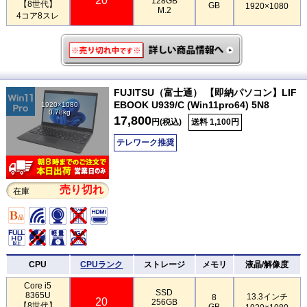
20
128GB
【8世代】
GB
1920×1080
M.2
4コア8スレ
FUJITSU（富士通） 【即納パソコン】LIF
EBOOK U939/C (Win11pro64) 5N8
1920×1080
0.78kg
17,800
円(税込)
送料 1,100円
テレワーク推奨
売り切れ
在庫
CPU
CPUランク
ストレージ
メモリ
液晶/解像度
Core i5
SSD
8365U
13.3インチ
8
20
256GB
【8世代】
GB