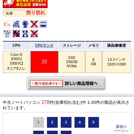
売り切れ
在庫
CPU
CPUランク
ストレージ
メモリ
液晶/解像度
Core i5
SSD
8365U
13.3インチ
8
20
256GB
【8世代】
GB
1920×1080
NVMe
4コア8スレ
278
中古ノートパソコン
件(在庫切れ含む)中 1-20件の製品が表示さ
れています。
1
2
3
4
5
最後の
ページへ