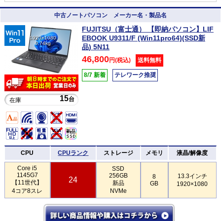
中古ノートパソコン メーカー名・製品名
FUJITSU（富士通） 【即納パソコン】LIF
EBOOK U9311/F (Win11pro64)(SSD新
1920×1080
0.74kg
品) 5N11
46,800
円(税込)
送料無料
8/7 新着
テレワーク推奨
15
台
在庫
CPU
CPUランク
ストレージ
メモリ
液晶/解像度
Core i5
SSD
1145G7
256GB
13.3インチ
8
24
【11世代】
新品
GB
1920×1080
4コア8スレ
NVMe