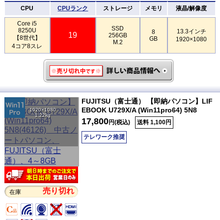
CPU
CPUランク
ストレージ
メモリ
液晶/解像度
Core i5
SSD
8250U
13.3インチ
8
19
256GB
【8世代】
GB
1920×1080
M.2
4コア8スレ
FUJITSU（富士通） 【即納パソコン】LIF
EBOOK U729X/A (Win11pro64) 5N8
1920×1080
1.22kg
17,800
円(税込)
送料 1,100円
テレワーク推奨
売り切れ
在庫