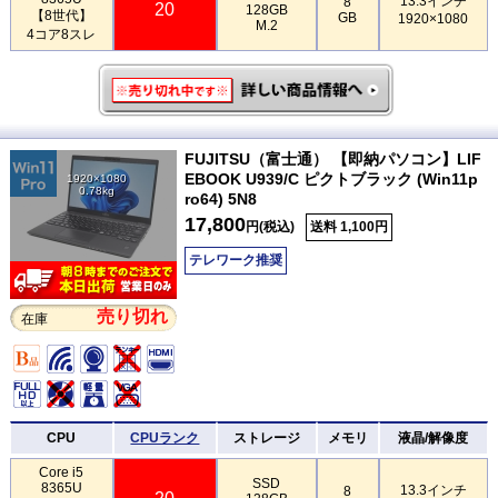
13.3インチ
8
20
128GB
【8世代】
GB
1920×1080
M.2
4コア8スレ
FUJITSU（富士通） 【即納パソコン】LIF
EBOOK U939/C ピクトブラック (Win11p
1920×1080
0.78kg
ro64) 5N8
17,800
円(税込)
送料 1,100円
テレワーク推奨
売り切れ
在庫
CPU
CPUランク
ストレージ
メモリ
液晶/解像度
Core i5
SSD
8365U
13.3インチ
8