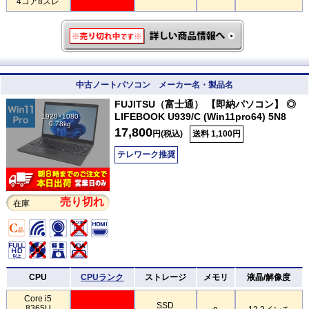
4コア8スレ
中古ノートパソコン メーカー名・製品名
FUJITSU（富士通） 【即納パソコン】 ◎
LIFEBOOK U939/C (Win11pro64) 5N8
1920×1080
0.78kg
17,800
円(税込)
送料 1,100円
テレワーク推奨
売り切れ
在庫
CPU
CPUランク
ストレージ
メモリ
液晶/解像度
Core i5
SSD
8365U