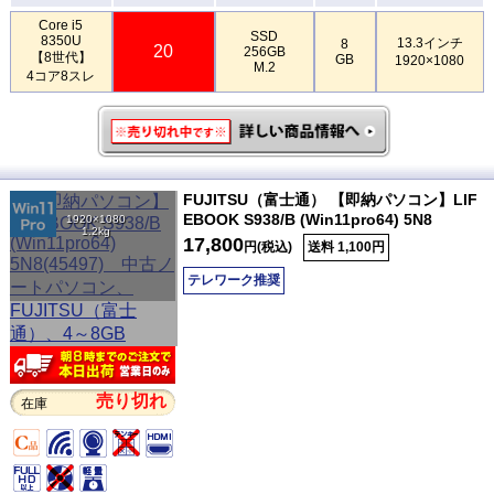
Core i5
SSD
8350U
13.3インチ
8
20
256GB
【8世代】
GB
1920×1080
M.2
4コア8スレ
FUJITSU（富士通） 【即納パソコン】LIF
EBOOK S938/B (Win11pro64) 5N8
1920×1080
1.2kg
17,800
円(税込)
送料 1,100円
テレワーク推奨
売り切れ
在庫