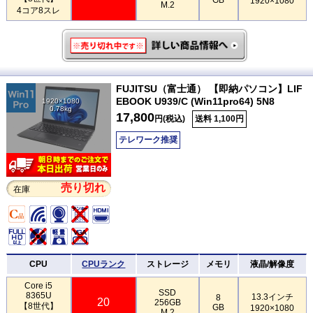
1920×1080
M.2
4コア8スレ
FUJITSU（富士通） 【即納パソコン】LIF
EBOOK U939/C (Win11pro64) 5N8
1920×1080
0.78kg
17,800
円(税込)
送料 1,100円
テレワーク推奨
売り切れ
在庫
CPU
CPUランク
ストレージ
メモリ
液晶/解像度
Core i5
SSD
8365U
13.3インチ
8
20
256GB
【8世代】
GB
1920×1080
M.2