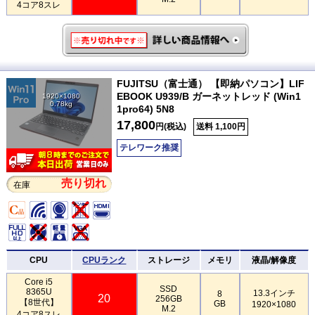
4コア8スレ
FUJITSU（富士通） 【即納パソコン】LIF
EBOOK U939/B ガーネットレッド (Win1
1920×1080
0.78kg
1pro64) 5N8
17,800
円(税込)
送料 1,100円
テレワーク推奨
売り切れ
在庫
CPU
CPUランク
ストレージ
メモリ
液晶/解像度
Core i5
SSD
8365U
13.3インチ
8
20
256GB
【8世代】
GB
1920×1080
M.2
4コア8スレ