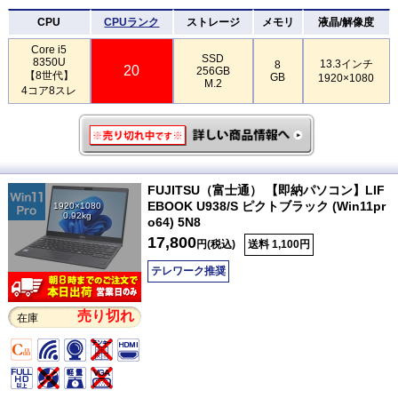
CPU
CPUランク
ストレージ
メモリ
液晶/解像度
Core i5
SSD
8350U
13.3インチ
8
20
256GB
【8世代】
GB
1920×1080
M.2
4コア8スレ
FUJITSU（富士通） 【即納パソコン】LIF
EBOOK U938/S ピクトブラック (Win11pr
1920×1080
0.92kg
o64) 5N8
17,800
円(税込)
送料 1,100円
テレワーク推奨
売り切れ
在庫