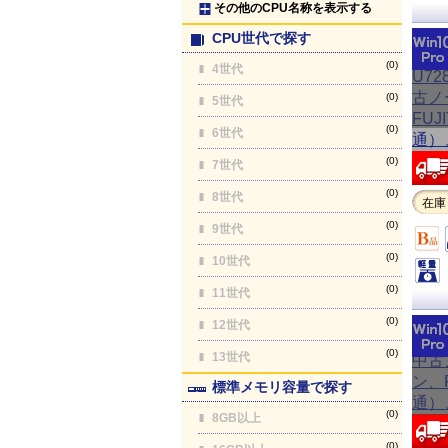
その他のCPU名称を表示する
CPU世代で探す
(0)
4世代
(0)
5世代
(0)
6世代
(0)
7世代
(0)
8世代
在庫
(0)
9世代
(0)
10世代
(0)
11世代
(0)
12世代
(0)
13世代
標準メモリ容量で探す
(0)
8GB以上
(0)