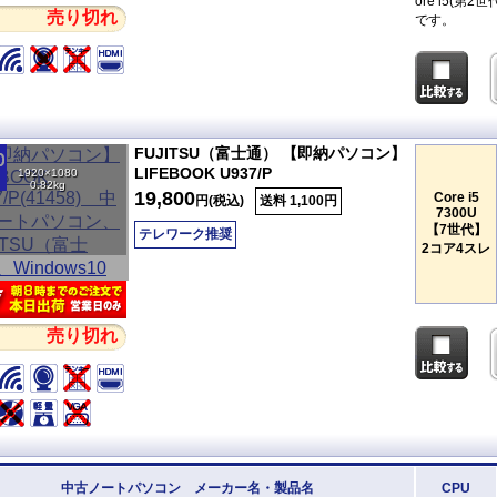
ore i5(
売り切れ
です。
FUJITSU（富士通） 【即納パソコン】
LIFEBOOK U937/P
1920×1080
0.82kg
19,800
Core i5
円(税込)
送料 1,100円
7300U
【7世代】
テレワーク推奨
2コア4スレ
売り切れ
中古ノートパソコン メーカー名・製品名
CPU