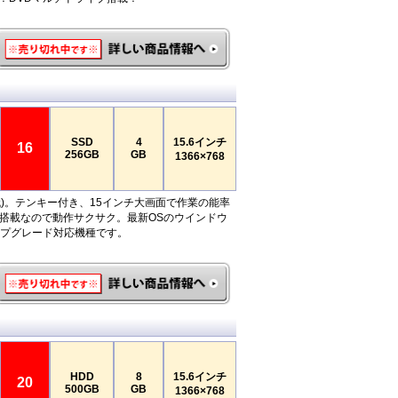
SSD
4
15.6インチ
16
256GB
GB
1366×768
(8世代)。テンキー付き、15インチ大画面で作業の能率
D搭載なので動作サクサク。最新OSのウインドウ
ップグレード対応機種です。
HDD
8
15.6インチ
20
500GB
GB
1366×768