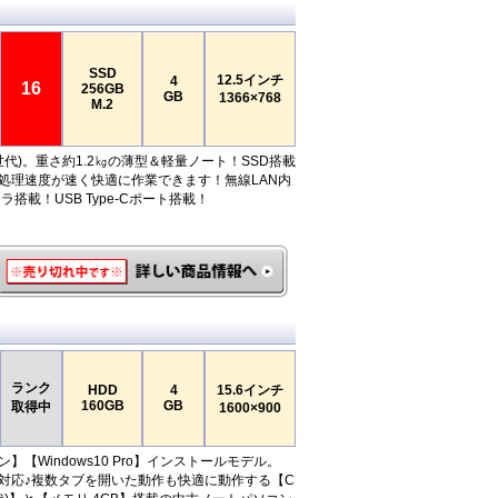
SSD
12.5インチ
4
16
256GB
GB
1366×768
M.2
(第7世代)。重さ約1.2㎏の薄型＆軽量ノート！SSD搭載
処理速度が速く快適に作業できます！無線LAN内
ラ搭載！USB Type-Cポート搭載！
ランク
HDD
4
15.6インチ
160GB
GB
取得中
1600×900
】【Windows10 Pro】インストールモデル。
】対応♪複数タブを開いた動作も快適に動作する【C