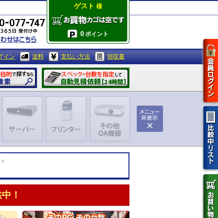
ゲスト
様
0
ポイント
グイン
送料
支払い方法
領収書
供中！