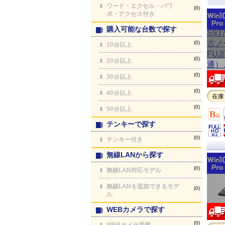
ワード・エクセル・パワ
(0)
ポ・アクセス付き
購入可能な台数で探す
(0)
10台以上
(0)
20台以上
(0)
30台以上
(0)
40台以上
在庫
(0)
50台以上
テンキーで探す
(0)
テンキー付き
無線LANから探す
(0)
無線LAN対応モデル
無線LANを追加できるモデ
(0)
ル
WEBカメラで探す
(0)
WEBカメラ搭載