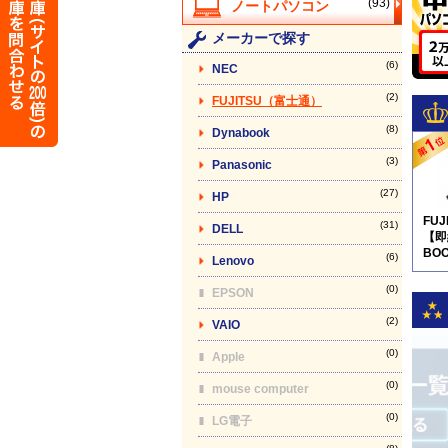
(93)
メーカーで探す
(6)
NEC
(2)
FUJITSU（富士通）
(8)
Dynabook
(3)
Panasonic
(27)
HP
FU
(31)
DELL
【即
BOO
(6)
Lenovo
pro
(0)
EPSON
(2)
VAIO
(0)
Apple
(0)
mouse computer
(0)
LG電子