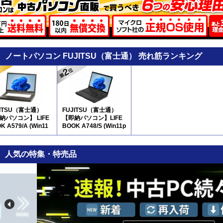
ノートパソコン FUJITSU（富士通） 売れ筋ランキング
JITSU（富士通）
FUJITSU（富士通）
納パソコン】 LIFE
【即納パソコン】LIFE
K A579/A (Win11
BOOK A748/S (Win11p
64) 5N8(SSD新品)
ro64)(SSD新品) 7N8
※テンキー付
人気の特集・特売品