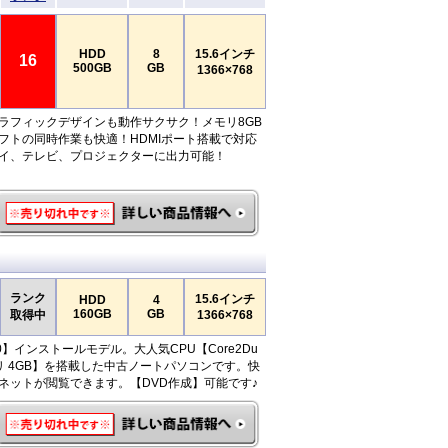
HDD
8
15.6インチ
16
500GB
GB
1366×768
ラフィックデザインも動作サクサク！メモリ8GB
フトの同時作業も快適！HDMIポート搭載で対応
イ、テレビ、プロジェクターに出力可能！
ランク
15.6インチ
HDD
4
160GB
GB
取得中
1366×768
s10】インストールモデル。大人気CPU【Core2Du
リ 4GB】を搭載した中古ノートパソコンです。快
ネットが閲覧できます。【DVD作成】可能です♪