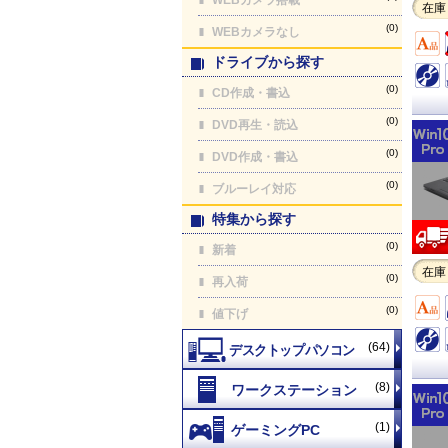
在庫
(0)
WEBカメラなし
ドライブから探す
(0)
CD作成・書込
(0)
DVD再生・読込
(0)
DVD作成・書込
(0)
ブルーレイ対応
特集から探す
(0)
新着
在庫
(0)
再入荷
(0)
値下げ
(64)
(8)
(1)