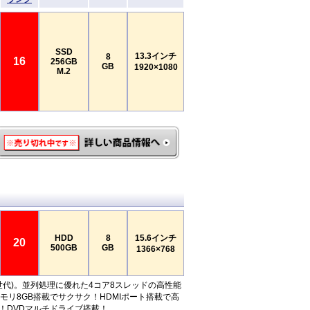
SSD
13.3インチ
8
16
256GB
GB
1920×1080
M.2
HDD
8
15.6インチ
20
500GB
GB
1366×768
 (第8世代)。並列処理に優れた4コア8スレッドの高性能
メモリ8GB搭載でサクサク！HDMIポート搭載で高
！DVDマルチドライブ搭載！