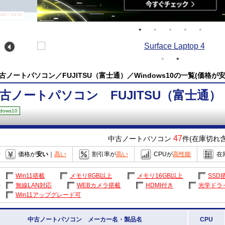
/07 08:00
古ノートパソコン／FUJITSU（富士通）／Windows10の一覧(価格が
古ノートパソコン FUJITSU（富士通）
dows10
47
中古ノートパソコン
件(在庫切れ含
価格が
安い
｜
高い
割引率が
高い
CPUが
高性能
在
Win11搭載
メモリ8GB以上
メモリ16GB以上
SSD
無線LAN対応
WEBカメラ搭載
HDMI付き
光学ドラ
Win11アップグレード可
中古ノートパソコン メーカー名・製品名
CPU