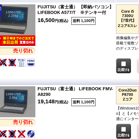
FUJITSU（富士通） 【即納パソコン】
Core i5
LIFEBOOK A577/T ※テンキー付
1366×768
7300U
2.25kg
16,500
【7世代】
円(税込)
送料 1,100円
2コア4スレ
画像編集やグ
搭載で複数ソ
のディスプレ
売り切れ
FUJITSU（富士通） LIFEBOOK FMV-
Core2Duo
A8290
1366×768
P8700
2.8kg
2コア
19,148
円(税込)
送料 1,100円
【Window
o】と【メモ
適にインター
売り切れ