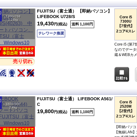
FUJITSU（富士通） 【即納パソコン】
LIFEBOOK U728/S
1366×768
Core i5
1.24kg
7300U
19,430
円(税込)
送料 1,100円
【7世代】
2コア4スレ
テレワーク推奨
Core i5 
なのでデータ
蔵＆WEBカメ
売り切れ
FUJITSU（富士通） LIFEBOOK A561/
Core i5
C
1600×900
2520M
2.4kg
19,800
【2世代】
円(税込)
送料 1,100円
2コア4スレ
【即納パソコン
【無線LAN