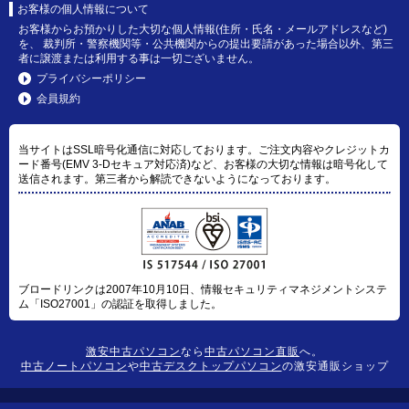
お客様の個人情報について
お客様からお預かりした大切な個人情報(住所・氏名・メールアドレスなど)
を、 裁判所・警察機関等・公共機関からの提出要請があった場合以外、第三
者に譲渡または利用する事は一切ございません。
プライバシーポリシー
会員規約
当サイトはSSL暗号化通信に対応しております。ご注文内容やクレジットカ
ード番号(EMV 3-Dセキュア対応済)など、お客様の大切な情報は暗号化して
送信されます。第三者から解読できないようになっております。
ブロードリンクは2007年10月10日、情報セキュリティマネジメントシステ
ム「ISO27001」の認証を取得しました。
激安中古パソコン
なら
中古パソコン直販
へ。
中古ノートパソコン
や
中古デスクトップパソコン
の激安通販ショップ